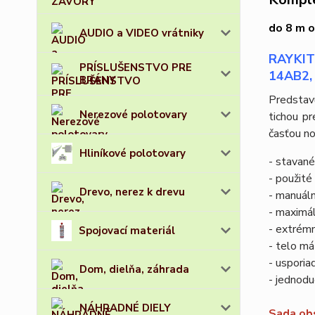
do 8 m o
AUDIO a VIDEO vrátniky
RAYKIT 
PRÍSLUŠENSTVO PRE
14AB2, 
BRÁNY
Predstav
Nerezové polotovary
tichou p
časťou no
Hliníkové polotovary
- stavané
- použit
Drevo, nerez k drevu
- manuál
- maximál
- extrémn
Spojovací materiál
- telo má
- usporia
Dom, dielňa, záhrada
- jednodu
NÁHRADNÉ DIELY
Sada ob