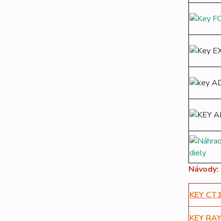
Návody:
KEY CT
KEY RA