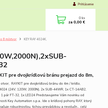
Prihlásenie
0
ks
za
0,00 €
o 8 m/otvor
KEY RAY 4024K,
20W,2000N),2xSUB-
32
IT pre dvojkrídlovú bránu prejazd do 8m,
 otvor, RAYKIT pre dvojkrídlovú bránu do 4m / krídlo,
024 (24V, 120W, 2000N), 2x SUB-44WR, 1x CT-14AB2,
 1 pár FT-32, 1x LED24 Predstavujeme Vám novinku od
nosti Key Automation s.p.a.. Ide o krídlový pohony RAY, ktorý
načuje robustnosťou, tichou prevádzkou a revolučn...
celý