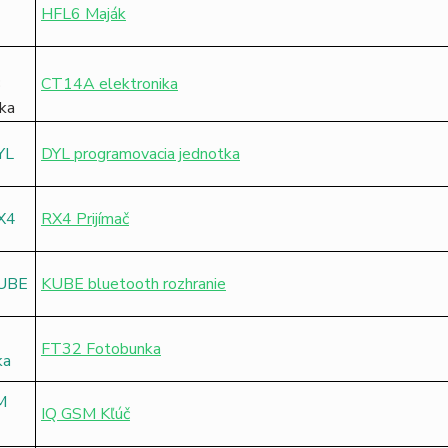
HFL6 Maják
CT14A elektronika
DYL programovacia jednotka
RX4 Prijímač
KUBE bluetooth rozhranie
FT32 Fotobunka
IQ GSM Kľúč