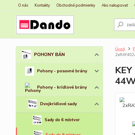
O nás
Kontakty
Obchodné podmienky
Ako nakupovať
Úvod
POHONY BÁN
2xRAY402
KEY
Pohony - posuvné brány
44W
Pohony - krídlové brány
Dvojkrídlové sady
Sady do 6 m/otvor