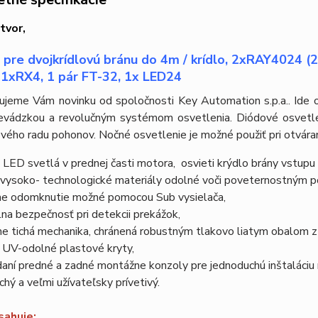
tvor,
pre dvojkrídlovú bránu do 4m / krídlo, 2xRAY4024 
1xRX4, 1 pár FT-32, 1x LED24
ujeme Vám novinku od spoločnosti Key Automation s.p.a.. Ide o
revádzkou a revolučným systémom osvetlenia. Diódové osvetle
vého radu pohonov. Nočné osvetlenie je možné použiť pri otváran
 LED svetlá v prednej časti motora, osvieti krýdlo brány vstupu a
é vysoko- technologické materiály odolné voči poveternostným 
ne odomknutie možné pomocou Sub vysielača,
na bezpečnosť pri detekcii prekážok,
e tichá mechanika, chránená robustným tlakovo liatym obalom z 
 UV-odolné plastové kryty,
daní predné a zadné montážne konzoly pre jednoduchú inštaláciu
chý a veľmi užívateľsky prívetivý.
sahuje: