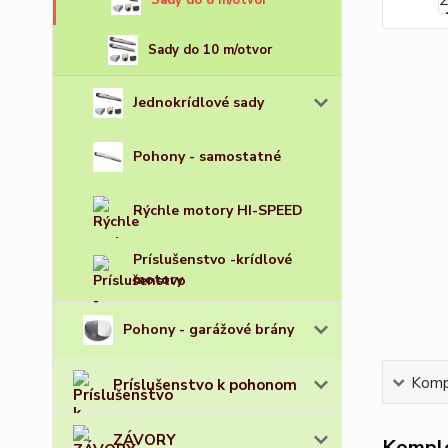
Sady do 8 m/otvor
Sady do 10 m/otvor
Jednokrídlové sady
Pohony - samostatné
Rýchle motory HI-SPEED
Príslušenstvo -krídlové
motory
Pohony - garážové brány
Kompl
Príslušenstvo k pohonom
ZÁVORY
Komple