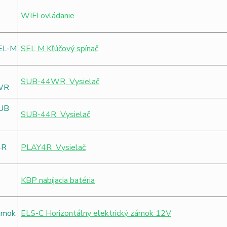
WIFI ovládanie
SEL M Kľúčový spínač
SUB-44WR Vysielač
SUB-44R Vysielač
PLAY4R Vysielač
KBP nabíjacia batéria
ELS-C Horizontálny elektrický zámok 12V