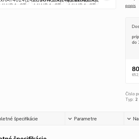
popis
Dos
prí
do 
80
652
Číslo p
Typ:
2
etné špecifikácie
Parametre
Na
tné špecifikácie