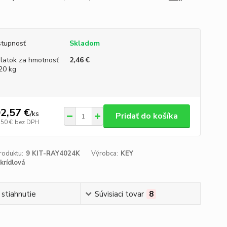
tupnosť
Skladom
platok za hmotnosť
2,46 €
20 kg
2,57 €
/
ks
Pridať do košíka
,50 €
bez DPH
roduktu:
9 KIT-RAY4024K
Výrobca:
KEY
 krídlová
 stiahnutie
Súvisiaci tovar
8