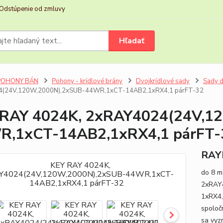
Odstúpenie od zmluvy
Hľadať
POHONY BÁN
Pohony - krídlové brány
Dvojkrídlové sady
Sady d
4(24V,120W,2000N),2xSUB-44WR,1xCT-14AB2,1xRX4,1 párFT-32
 RAY 4024K, 2xRAY4024(24V,1
R,1xCT-14AB2,1xRX4,1 párFT-
RAYK
do 8 m
2xRAY4
1xRX4,
spoloč
sa vyz