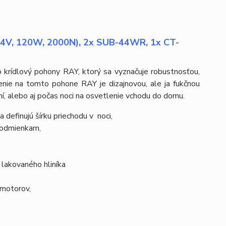
(24V, 120W, 2000N), 2x SUB-44WR, 1x CT-
 krídlový pohony RAY, ktorý sa vyznačuje robustnosťou,
nie na tomto pohone RAY je dizajnovou, ale ja fukčnou
í, alebo aj počas noci na osvetlenie vchodu do domu.
 definujú šírku priechodu v noci,
podmienkam,
lakovaného hliníka
 motorov,