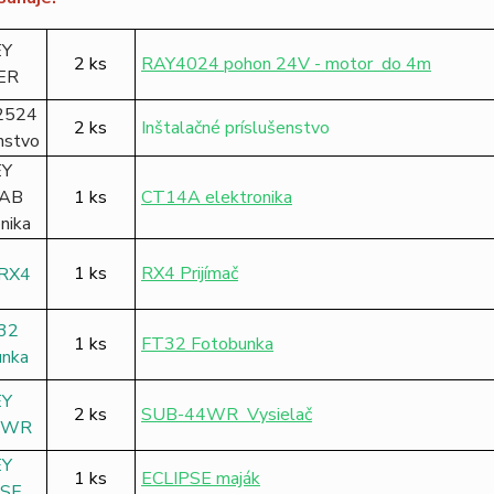
2 ks
RAY4024 pohon 24V - motor do 4m
2 ks
Inštalačné príslušenstvo
1 ks
CT14A elektronika
1 ks
RX4 Prijímač
1 ks
FT32 Fotobunka
2 ks
SUB-44WR Vysielač
1 ks
ECLIPSE maják