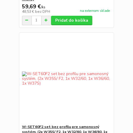
59,69 €
/
ks
na externom sklade
48,53 €
bez DPH
Pridať do košíka
W-SET60F2 set bez profilu pre samonosný
systém, (2x W35S/ F2, 1x W32/60, 1x W36/60, 1x