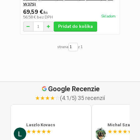
W37S)
69,59 €
/
ks
Skladom
56,58 €
bez DPH
Pridať do košíka
strana
z 1
Google Recenzie
★
★
★
★
☆
(4.1/5) 35 recenzií
Laszlo Kovacs
Michal Szabo
★
★
★
★
★
★
★
★
★
★