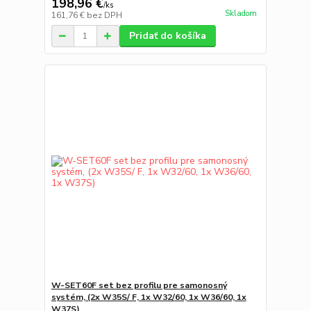
198,96 €
/
ks
Skladom
161,76 €
bez DPH
Pridať do košíka
W-SET60F set bez profilu pre samonosný
systém, (2x W35S/ F, 1x W32/60, 1x W36/60, 1x
W37S)