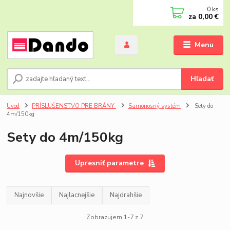
0
ks
za
0,00 €
Menu
Hľadať
Úvod
PRÍSLUŠENSTVO PRE BRÁNY
Samonosný systém
Sety do
4m/150kg
Sety do 4m/150kg
Upresniť parametre
Najnovšie
Najlacnejšie
Najdrahšie
Zobrazujem 1-7 z 7