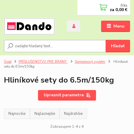
0
ks
za
0,00 €
Menu
Hľadať
Úvod
PRÍSLUŠENSTVO PRE BRÁNY
Samonosný systém
Hliníkové
sety do 6.5m/150kg
Hliníkové sety do 6.5m/150kg
Upresniť parametre
Najnovšie
Najlacnejšie
Najdrahšie
Zobrazujem 1-4 z 4