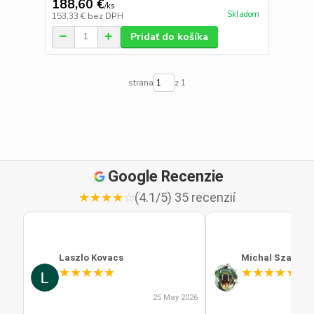
188,60 €
/
ks
Skladom
153,33 €
bez DPH
Pridať do košíka
strana
z 1
Google Recenzie
★
★
★
★
☆
(4.1/5) 35 recenzií
Laszlo Kovacs
Michal Szabo
★
★
★
★
★
★
★
★
★
★
25 May 2026