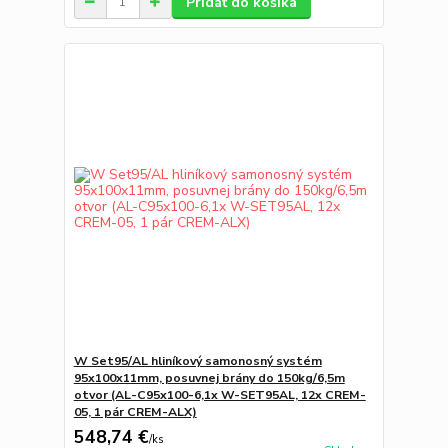
Pridať do košíka
W Set95/AL hliníkový samonosný systém
95x100x11mm, posuvnej brány do 150kg/6,5m
otvor (AL-C95x100-6,1x W-SET95AL, 12x CREM-
05, 1 pár CREM-ALX)
548,74 €
/
ks