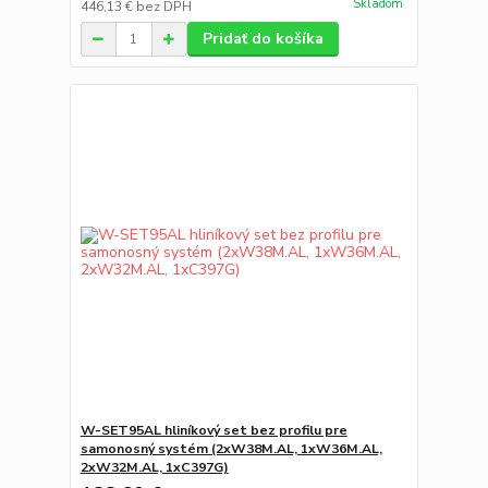
Skladom
446,13 €
bez DPH
Pridať do košíka
W-SET95AL hliníkový set bez profilu pre
samonosný systém (2xW38M.AL, 1xW36M.AL,
2xW32M.AL, 1xC397G)