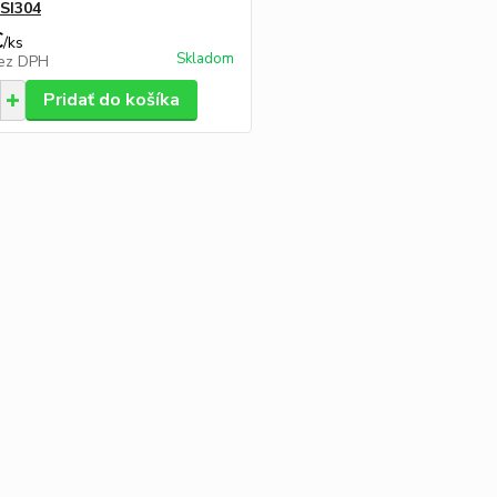
ISI304
€
/
ks
Skladom
ez DPH
Pridať do košíka