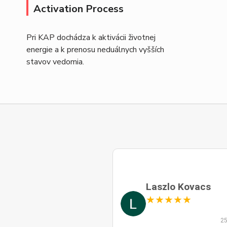
Activation Process
Pri KAP dochádza k aktivácii životnej
energie a k prenosu neduálnych vyšších
stavov vedomia.
Laszlo Kovacs
★
★
★
★
★
25