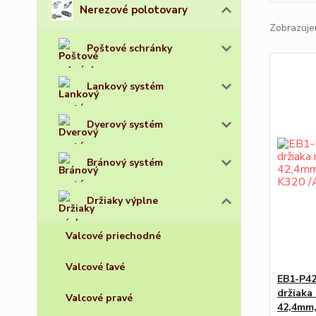
Nerezové polotovary
Zobrazuje
Poštové schránky
Lankový systém
Dverový systém
Bránový systém
Držiaky výplne
Valcové priechodné
Valcové ľavé
EB1-P42
držiaka 
Valcové pravé
42,4mm,