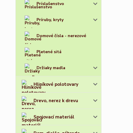
Príslušenstvo
Príruby, kryty
Domové čísla - nerezové
Pletené sitá
Držiaky madla
Hliníkové polotovary
Drevo, nerez k drevu
Spojovací materiál