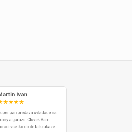
Martin Ivan
★
★
★
★
★
uper pan predava ovladace na
rany a garaze. Clovek Vam
oradi vsetko do detailu ukaze