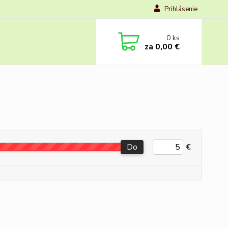
Prihlásenie
0
ks
za
0,00 €
Do
€