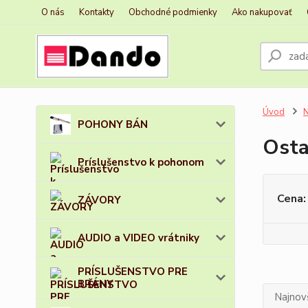
O nás
Kontakty
Obchodné podmienky
Ako nakupovať
Úvod
N
POHONY BÁN
Osta
Príslušenstvo k pohonom
Cena:
ZÁVORY
AUDIO a VIDEO vrátniky
PRÍSLUŠENSTVO PRE
BRÁNY
Najnov