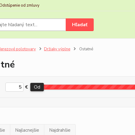
Odstúpenie od zmluvy
Hľadať
erezové polotovary
Držiaky výplne
Ostatné
tné
€
Od
šie
Najlacnejšie
Najdrahšie