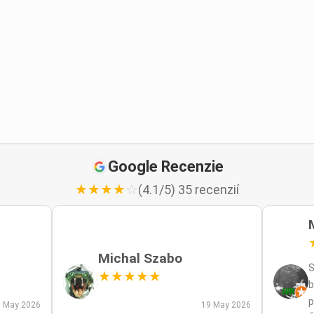
Google Recenzie
★
★
★
★
☆
(4.1/5) 35 recenzií
Michal Szabo
S
★
★
★
★
★
b
p
 May 2026
19 May 2026