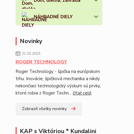
Dom, dielňa, záhrada
NÁHRADNÉ DIELY
Novinky
21.02.2023
ROGER TECHNOLOGY
Roger Technology - špička na európskom
trhu. Inovácie, špičková mechanika a nikdy
nekončiaci technologický výskum sú prvky,
ktoré robia z Roger Techn...
čítať celé
Zobraziť všetky novinky
KAP s Viktóriou * Kundalini