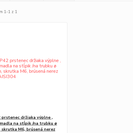
m 1-1 z 1
 prstenec držiaka výplne ,
madla na stĺpik /na trubku ø
 skrutka M6, brúsená nerez