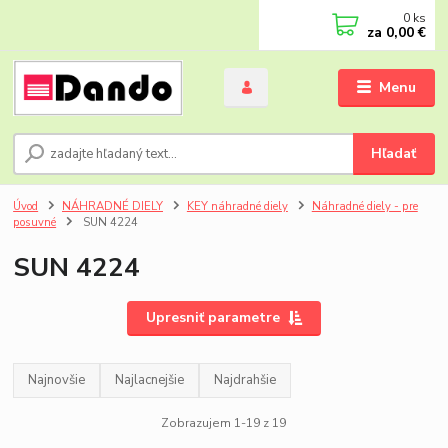
0
ks
za
0,00 €
Menu
Hľadať
Úvod
NÁHRADNÉ DIELY
KEY náhradné diely
Náhradné diely - pre
posuvné
SUN 4224
SUN 4224
Upresniť parametre
Najnovšie
Najlacnejšie
Najdrahšie
Zobrazujem 1-19 z 19