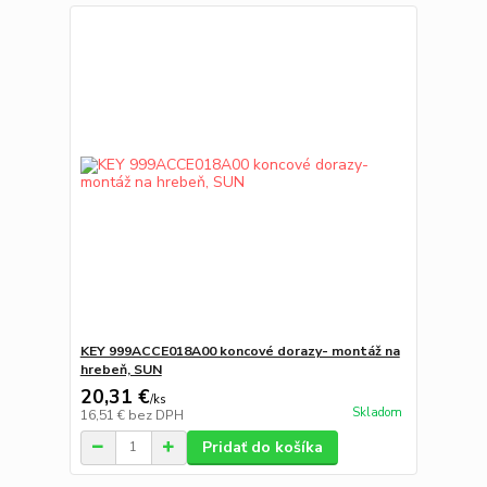
KEY 999ACCE018A00 koncové dorazy- montáž na
hrebeň, SUN
20,31 €
/
ks
Skladom
16,51 €
bez DPH
Pridať do košíka