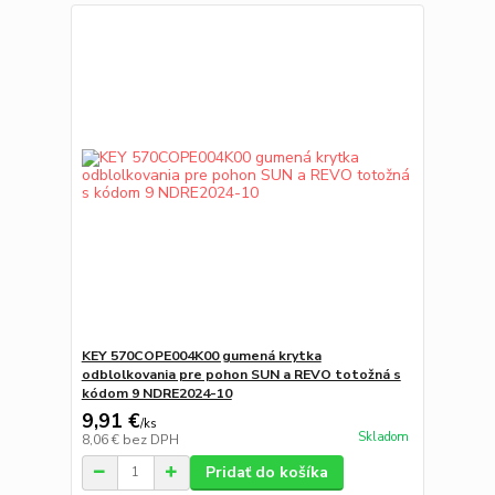
KEY 570COPE004K00 gumená krytka
odblolkovania pre pohon SUN a REVO totožná s
kódom 9 NDRE2024-10
9,91 €
/
ks
Skladom
8,06 €
bez DPH
Pridať do košíka