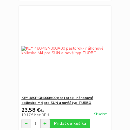
KEY 480PIGN000A00 pastorok- náhonové
koliesko M4 pre SUN a novší typ TURBO
23,58 €
/
ks
Skladom
19,17 €
bez DPH
Pridať do košíka