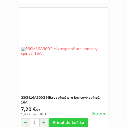
330M16A300G Mikrospínač pre koncový spínač,
16A
7,20 €
/
ks
Skladom
5,85 €
bez DPH
Pridať do košíka