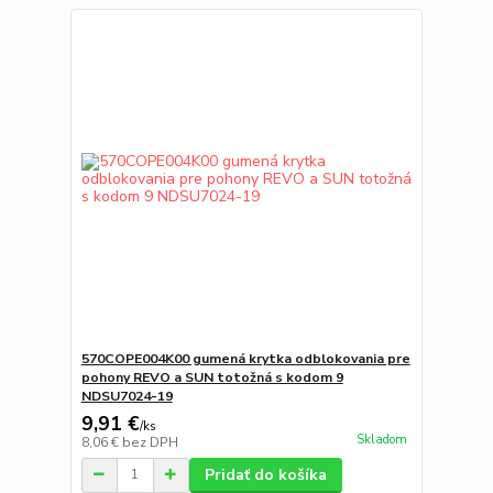
570COPE004K00 gumená krytka odblokovania pre
pohony REVO a SUN totožná s kodom 9
NDSU7024-19
9,91 €
/
ks
Skladom
8,06 €
bez DPH
Pridať do košíka