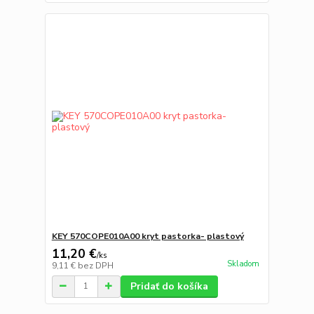
KEY 570COPE010A00 kryt pastorka- plastový
11,20 €
/
ks
Skladom
9,11 €
bez DPH
Pridať do košíka