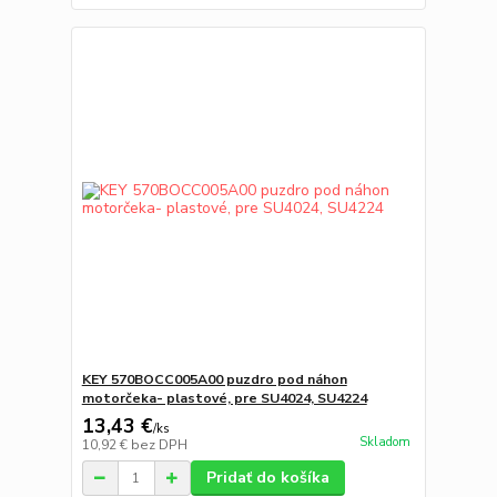
KEY 570BOCC005A00 puzdro pod náhon
motorčeka- plastové, pre SU4024, SU4224
13,43 €
/
ks
Skladom
10,92 €
bez DPH
Pridať do košíka