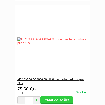
KEY 999BASC000A00 hliníkové telo motora pre
SUN
75,56 €
/
ks
Skladom
61,43 €
bez DPH
Pridať do košíka