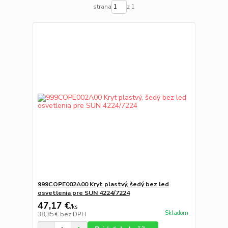
strana
z 1
999COPE002A00 Kryt plastvý, šedý bez led
osvetlenia pre SUN 4224/7224
47,17 €
/
ks
Skladom
38,35 €
bez DPH