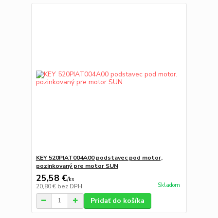
KEY 520PIAT004A00 podstavec pod motor,
pozinkovaný pre motor SUN
25,58 €
/
ks
Skladom
20,80 €
bez DPH
Pridať do košíka