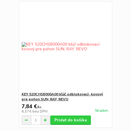
KEY 520CHSB000A00 kľúč odblokovací- kovový
pre pohon SUN, RAY, REVO
7,84 €
/
ks
Skladom
6,37 €
bez DPH
Pridať do košíka