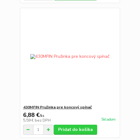
430MFIN Pružinka pre koncový spínač
6,88 €
/
ks
Skladom
5,59 €
bez DPH
Pridať do košíka