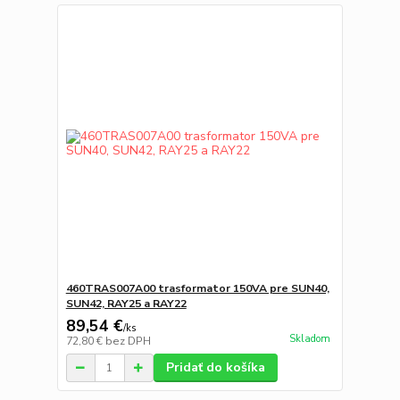
460TRAS007A00 trasformator 150VA pre SUN40,
SUN42, RAY25 a RAY22
89,54 €
/
ks
Skladom
72,80 €
bez DPH
Pridať do košíka