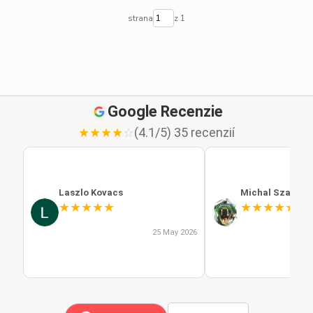
strana
z 1
Google Recenzie
★
★
★
★
☆
(4.1/5) 35 recenzií
Laszlo Kovacs
Michal Szabo
★
★
★
★
★
★
★
★
★
★
25 May 2026