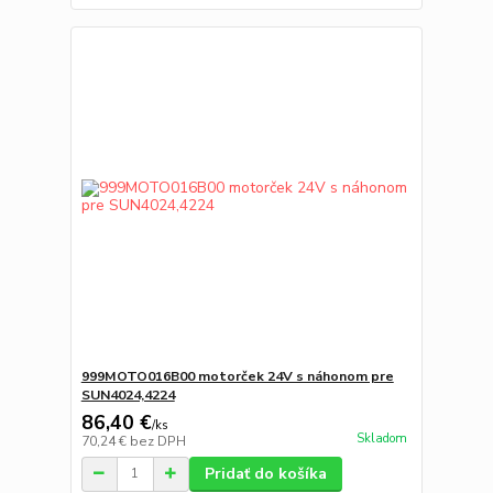
999MOTO016B00 motorček 24V s náhonom pre
SUN4024,4224
86,40 €
/
ks
Skladom
70,24 €
bez DPH
Pridať do košíka