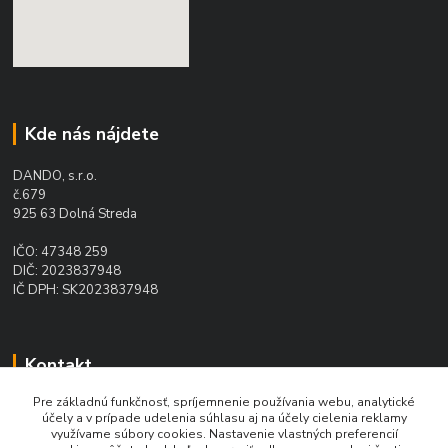
Kde nás nájdete
DANDO, s.r.o.
č.679
925 63 Dolná Streda
IČO: 47348 259
DIČ: 2023837948
IČ DPH: SK2023837948
Kontakt
Pre základnú funkčnosť, spríjemnenie používania webu, analytické
Ing. Daniel Doboš
účely a v prípade udelenia súhlasu aj na účely cielenia reklamy
+421 902 331 936
využívame súbory cookies. Nastavenie vlastných preferencií
(Po-Pia, 8-16 hod.)