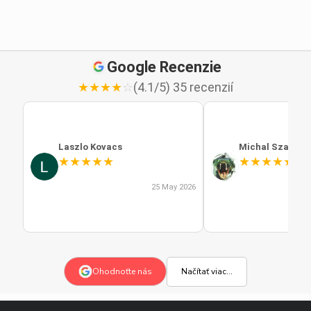
Google Recenzie
★
★
★
★
☆
(4.1/5) 35 recenzií
Laszlo Kovacs
Michal Szabo
★
★
★
★
★
★
★
★
★
★
25 May 2026
Načítať viac...
Ohodnoťte nás