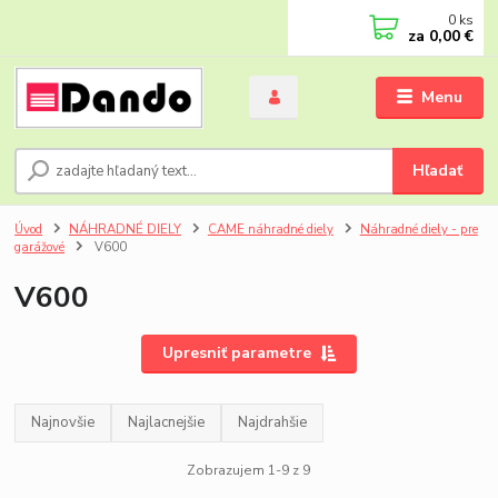
0
ks
za
0,00 €
Menu
Hľadať
Úvod
NÁHRADNÉ DIELY
CAME náhradné diely
Náhradné diely - pre
garážové
V600
V600
Upresniť parametre
Najnovšie
Najlacnejšie
Najdrahšie
Zobrazujem 1-9 z 9