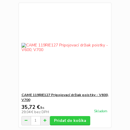
CAME 119RIE127 Pripojovací držiak poistky - V600,
V700
35,72 €
/
ks
Skladom
29,04 €
bez DPH
Pridať do košíka