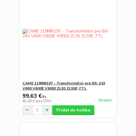
CAME 119RIR197 - Transformátor pre BX-243
V600 V600E V9000 ZL55 ZL55E, FTL
99,63 €
/
ks
Skladom
81,00 €
bez DPH
Pridať do košíka