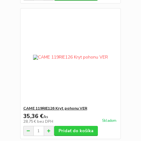
CAME 119RIE126 Kryt pohonu VER
35,36 €
/
ks
Skladom
28,75 €
bez DPH
Pridať do košíka