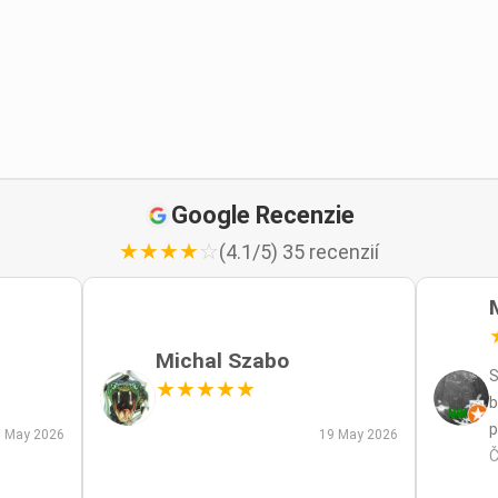
Google Recenzie
★
★
★
★
☆
(4.1/5) 35 recenzií
Michal Szabo
S
★
★
★
★
★
b
p
 May 2026
19 May 2026
p
Č
m