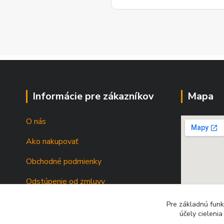
Informácie pre zákazníkov
Mapa
O nás
Ako nakupovať
Obchodné podmienky
Odstúpenie od zmluvy
Pre základnú funk
účely cieleni