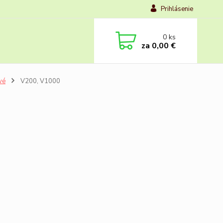
Prihlásenie
0
ks
za
0,00 €
vé
V200, V1000