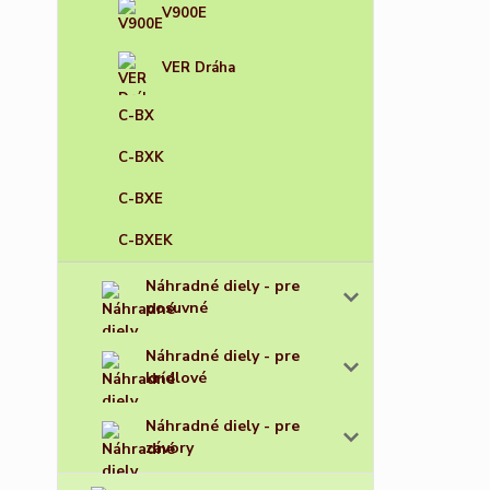
V900E
VER Dráha
C-BX
C-BXK
C-BXE
C-BXEK
Náhradné diely - pre
posuvné
Náhradné diely - pre
krídlové
Náhradné diely - pre
závory