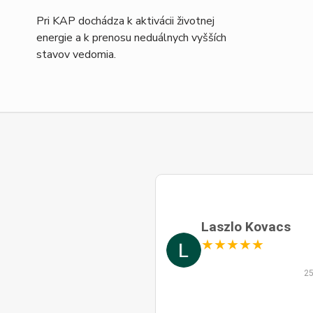
Pri KAP dochádza k aktivácii životnej
energie a k prenosu neduálnych vyšších
stavov vedomia.
Laszlo Kovacs
★
★
★
★
★
25