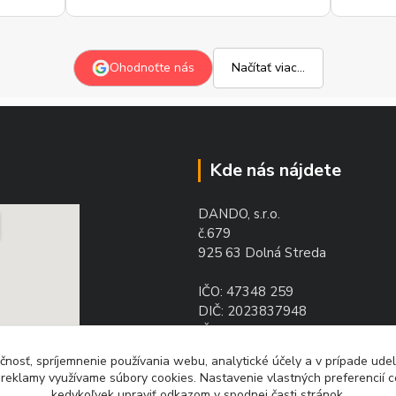
a
s
z
Ohodnoťte nás
Načítať viac...
p
Kde nás nájdete
DANDO, s.r.o.
č.679
925 63 Dolná Streda
IČO: 47348 259
DIČ: 2023837948
IČ DPH: SK2023837948
čnosť, spríjemnenie používania webu, analytické účely a v prípade udel
a reklamy využívame súbory cookies. Nastavenie vlastných preferencií 
kedykoľvek upraviť odkazom v spodnej časti stránok.