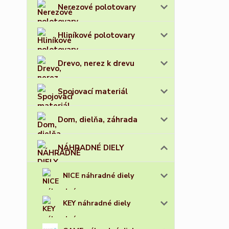
Nerezové polotovary
Hliníkové polotovary
Drevo, nerez k drevu
Spojovací materiál
Dom, dielňa, záhrada
NÁHRADNÉ DIELY
NICE náhradné diely
KEY náhradné diely