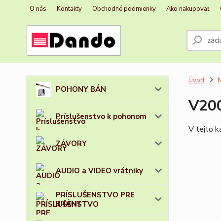
O nás
Kontakty
Obchodné podmienky
Ako nakupovať
Úvod
POHONY BÁN
V20
Príslušenstvo k pohonom
V tejto k
ZÁVORY
AUDIO a VIDEO vrátniky
PRÍSLUŠENSTVO PRE
BRÁNY