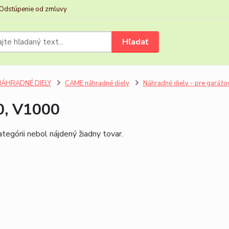
Odstúpenie od zmluvy
Hľadať
NÁHRADNÉ DIELY
CAME náhradné diely
Náhradné diely - pre garážo
0, V1000
ategórii nebol nájdený žiadny tovar.