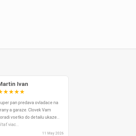
Martin Ivan
★
★
★
★
★
uper pan predava ovladace na
rany a garaze. Clovek Vam
oradi vsetko do detailu ukaze
opripade nadstavy priamo na
ítať viac...
ieste a ked uz nahodou to nejde
11 May 2026