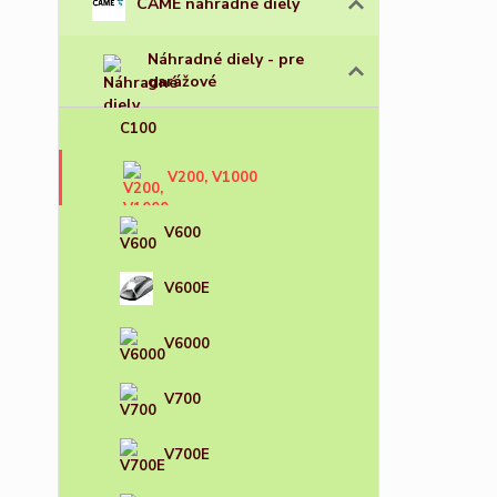
CAME náhradné diely
Náhradné diely - pre
garážové
C100
V200, V1000
V600
V600E
V6000
V700
V700E