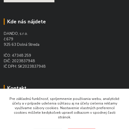
Kde nás nájdete
DANDO, s.r.o.
č.679
925 63 Dolná Streda
IČO: 47348 259
DIČ: 2023837948
IČ DPH: SK2023837948
Kontakt
Pre základnú funkčnosť, spríjemnenie používania webu, analytické
Ing. Daniel Doboš
účely a v prípade udelenia súhlasu aj na účely cielenia reklamy
+421 902 331 936
využívame súbory cookies. Nastavenie vlastných preferencií
(Po-Pia, 8-16 hod.)
cookies môžete kedykoľvek upraviť odkazom v spodnej časti
stránok.
pohonydando@gmail.com