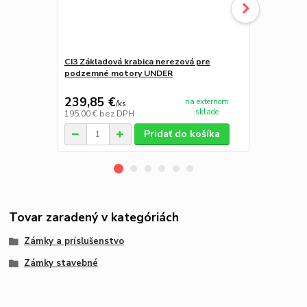
CI3 Základová krabica nerezová pre
NICE TOONA
podzemné motory UNDER
pohon pre kr
239,85 €
367,98 
na externom
/
ks
sklade
195,00 €
bez DPH
299,17 €
bez
Pridať do košíka
Tovar zaradený v kategóriách
Zámky a príslušenstvo
Zámky stavebné