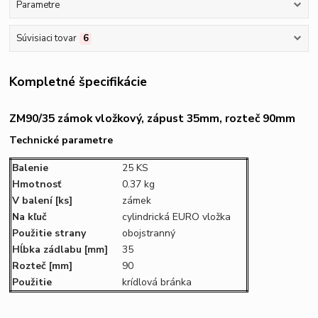
Parametre
Súvisiaci tovar
6
Kompletné špecifikácie
ZM90/35 zámok vložkový, zápust 35mm, rozteč 90mm
Technické parametre
Balenie
25 KS
Hmotnosť
0.37 kg
V balení
[ks]
zámek
Na kľuč
cylindrická EURO vložka
Použitie strany
obojstranný
Hĺbka zádlabu
[mm]
35
Rozteč
[mm]
90
Použitie
krídlová bránka