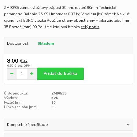
ZM90/35 zámok vložkový, zápust 35mm, rozteč 90mm Technické
parametre Balenie 25 KS Hmotnosť 0.37 kg V balení [ks] zámek Na kľuč
cylindrická EURO vložka Použitie strany obojstranný Hĺbka zádlabu [mm]
35 Rozteč [mm] 90 Použitie krídlová bránka
celý popis
Dostupnosť
Skladom
8,00 €
/
ks
6,50 €
bez DPH
Pridať do košíka
Číslo produktu:
ZM90/35
Výrobca:
KVN
Rozteč [mm]:
90
Hĺbka zádlabu [mm]:
35
Kompletné špecifikácie