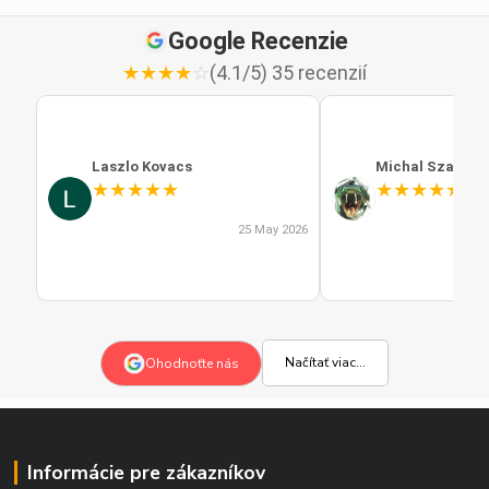
Google Recenzie
★
★
★
★
☆
(4.1/5) 35 recenzií
Laszlo Kovacs
Michal Szabo
★
★
★
★
★
★
★
★
★
★
25 May 2026
Načítať viac...
Ohodnoťte nás
Informácie pre zákazníkov