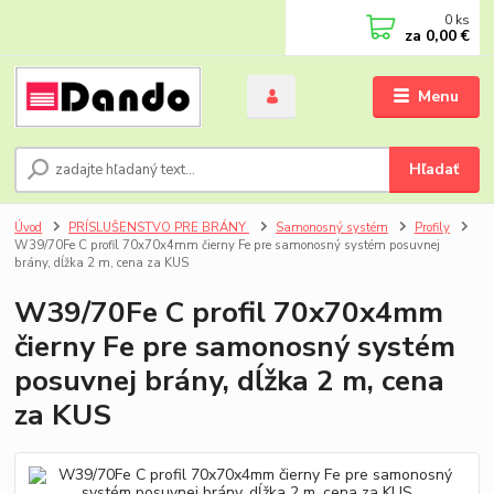
0
ks
za
0,00 €
Menu
Hľadať
Úvod
PRÍSLUŠENSTVO PRE BRÁNY
Samonosný systém
Profily
W39/70Fe C profil 70x70x4mm čierny Fe pre samonosný systém posuvnej
brány, dĺžka 2 m, cena za KUS
W39/70Fe C profil 70x70x4mm
čierny Fe pre samonosný systém
posuvnej brány, dĺžka 2 m, cena
za KUS