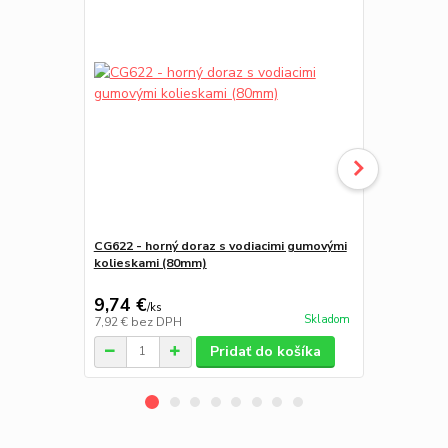
CG622 - horný doraz s vodiacimi gumovými
C472 - Napí
kolieskami (80mm)
samonosné b
9,74 €
56,68 €
/
ks
/
k
Skladom
7,92 €
bez DPH
46,08 €
bez 
Pridať do košíka