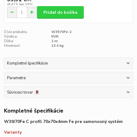
/
Ks
28,87 €
bez DPH
Pridať do košíka
Číslo produktu:
W3970Fe-2
Výrobca:
KVN
Dĺžka:
2 m
Hmotnosť:
13.4 kg
Kompletné špecifikácie
Parametre
Súvisiaci tovar
8
Kompletné špecifikácie
W39/70Fe C profil 70x70x4mm Fe pre samonosný systém
Varianty