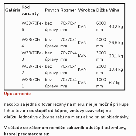
Kód
Galéria
Povrch
Rozmer
Výrobca
Dĺžka
Váha
varianty
W39/70Fe-
bez
70x70x4
6000
KVN
40,
2
kg
6
úpravy
mm
mm
W39/70Fe-
bez
70x70x4
4000
KVN
26,
8
kg
4
úpravy
mm
mm
W39/70Fe-
bez
70x70x4
3000
KVN
20,
1
kg
3
úpravy
mm
mm
W39/70Fe-
bez
70x70x4
2000
KVN
13,
4
kg
2
úpravy
mm
mm
W39/70Fe-
bez
70x70x4
1000
KVN
6,
7
kg
1
úpravy
mm
mm
Upozornenie
nakoľko sa jedná o tovar rezaný na mieru,
nie je možné
pri kúpe
tohto tovaru
odstúpiť od kúpnej zmluvy uzavretej na
diaľku.
Jednotlivé dĺžky sa režú na mieru až po prijatí objednávky.
V súlade so zákonom nemôže zákazník odstúpiť od zmluvy,
ktorej predmetom sú: