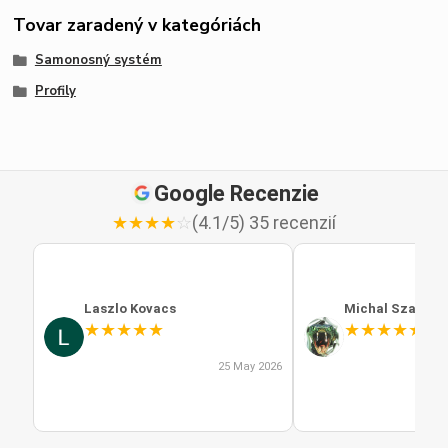
Tovar zaradený v kategóriách
Samonosný systém
Profily
Google Recenzie
★
★
★
★
☆
(4.1/5) 35 recenzií
Laszlo Kovacs
Michal Szabo
★
★
★
★
★
★
★
★
★
★
25 May 2026