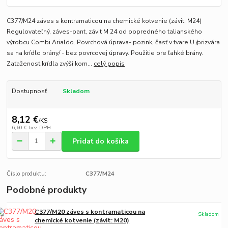
C377/M24 záves s kontramaticou na chemické kotvenie (závit: M24)
Regulovateľný, záves-pant, závit M 24 od popredného talianského
výrobcu Combi Arialdo. Povrchová úprava- pozink, časť v tvare U /prizvára
sa na krídlo brány/ - bez povrcovej úpravy. Použitie pre ľahké brány.
Zaťaženosť krídla zvýši kom...
celý popis
Dostupnosť
Skladom
8,12 €
/
KS
6,60 €
bez DPH
Pridať do košíka
Číslo produktu:
C377/M24
Podobné produkty
C377/M20 záves s kontramaticou na
Skladom
chemické kotvenie (závit: M20)