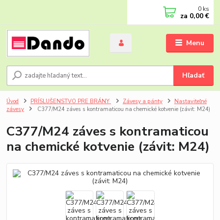
0
ks
za
0,00 €
Menu
Hľadať
Úvod
PRÍSLUŠENSTVO PRE BRÁNY
Závesy a pánty
Nastaviteľné
závesy
C377/M24 záves s kontramaticou na chemické kotvenie (závit: M24)
C377/M24 záves s kontramaticou
na chemické kotvenie (závit: M24)