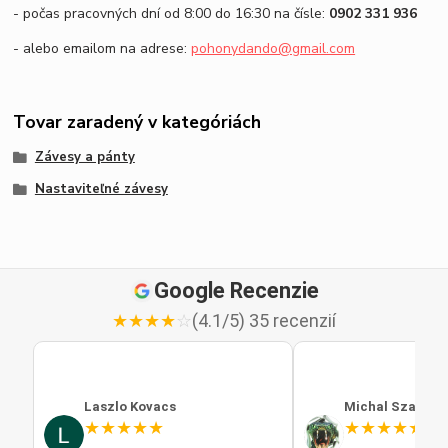
- počas pracovných dní od 8:00 do 16:30 na čísle:
0902 331 936
- alebo emailom na adrese:
pohonydando@gmail.com
Tovar zaradený v kategóriách
Závesy a pánty
Nastaviteľné závesy
Google Recenzie
★
★
★
★
☆
(4.1/5) 35 recenzií
Laszlo Kovacs
Michal Szabo
★
★
★
★
★
★
★
★
★
★