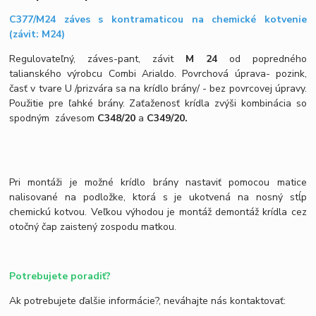
C377/M24 záves s kontramaticou na chemické kotvenie
(závit: M24)
Regulovateľný, záves-pant, závit
M 24
od popredného
talianského výrobcu Combi Arialdo. Povrchová úprava- pozink,
časť v tvare U /prizvára sa na krídlo brány/ - bez povrcovej úpravy.
Použitie pre ľahké brány. Zaťaženosť krídla zvýši kombinácia so
spodným závesom
C348/20
a
C349/20.
Pri montáži je možné krídlo brány nastaviť pomocou matice
nalisované na podložke, ktorá s je ukotvená na nosný stĺp
chemickú kotvou. Veľkou výhodou je montáž demontáž krídla cez
otočný čap zaistený zospodu matkou.
Potrebujete poradiť?
Ak potrebujete ďalšie informácie?, neváhajte nás kontaktovať: