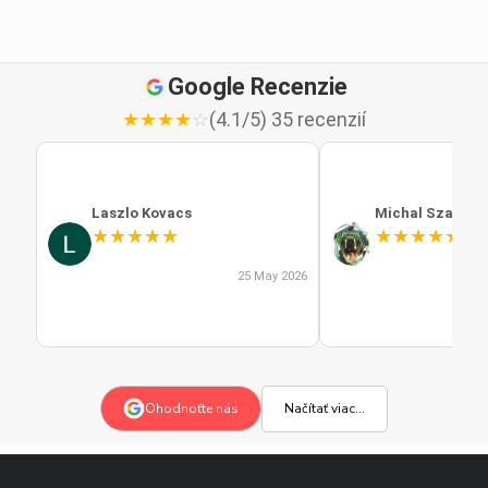
Google Recenzie
★
★
★
★
☆
(4.1/5) 35 recenzií
Laszlo Kovacs
Michal Szabo
★
★
★
★
★
★
★
★
★
★
25 May 2026
Načítať viac...
Ohodnoťte nás