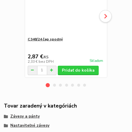
C348/24 čap spodný
C381 - Doraz
prizváranie,
2,87 €
3,25 €
/
KS
/
ks
Skladom
2,33 €
bez DPH
2,64 €
bez D
Pridať do košíka
Tovar zaradený v kategóriách
Závesy a pánty
Nastaviteľné závesy