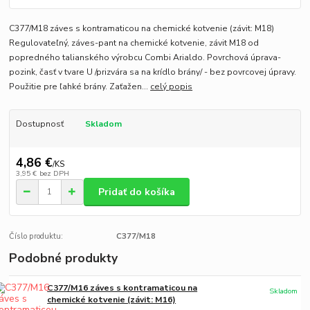
C377/M18 záves s kontramaticou na chemické kotvenie (závit: M18)
Regulovateľný, záves-pant na chemické kotvenie, závit M18 od
popredného talianského výrobcu Combi Arialdo. Povrchová úprava-
pozink, časť v tvare U /prizvára sa na krídlo brány/ - bez povrcovej úpravy.
Použitie pre ľahké brány. Zaťažen...
celý popis
Dostupnosť
Skladom
4,86 €
/
KS
3,95 €
bez DPH
Pridať do košíka
Číslo produktu:
C377/M18
Podobné produkty
C377/M16 záves s kontramaticou na
Skladom
chemické kotvenie (závit: M16)