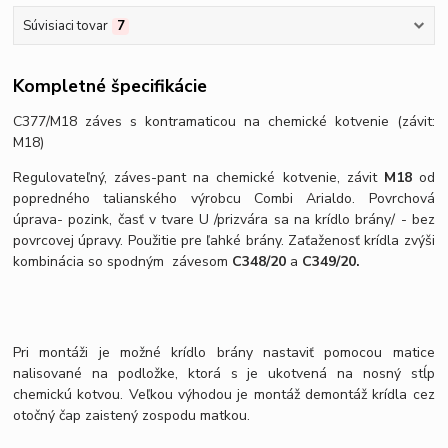
Súvisiaci tovar
7
Kompletné špecifikácie
C377/M18 záves s kontramaticou na chemické kotvenie (závit:
M18)
Regulovateľný, záves-pant na chemické kotvenie, závit
M18
od
popredného talianského výrobcu Combi Arialdo. Povrchová
úprava- pozink, časť v tvare U /prizvára sa na krídlo brány/ - bez
povrcovej úpravy. Použitie pre ľahké brány. Zaťaženosť krídla zvýši
kombinácia so spodným závesom
C348/20
a
C349/20.
Pri montáži je možné krídlo brány nastaviť pomocou matice
nalisované na podložke, ktorá s je ukotvená na nosný stĺp
chemickú kotvou. Veľkou výhodou je montáž demontáž krídla cez
otočný čap zaistený zospodu matkou.