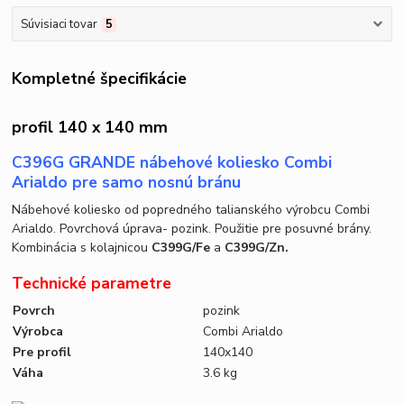
Súvisiaci tovar
5
Kompletné špecifikácie
profil 140 x 140 mm
C396G GRANDE nábehové koliesko Combi
Arialdo pre samo nosnú bránu
Nábehové koliesko od popredného talianského výrobcu Combi
Arialdo. Povrchová úprava- pozink. Použitie pre posuvné brány.
Kombinácia s kolajnicou
C399G/Fe
a
C399G/Zn.
Technické parametre
Povrch
pozink
Výrobca
Combi Arialdo
Pre profil
140x140
Váha
3.6 kg