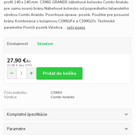
profil 140 x 140 mm C396G GRANDE nábehové koliesko Combi Arialdo
pre samo nosnú bránu Nábehové koliesko od popredného talianského
výrobcu Combi Arialdo. Povrchová úprava- pozink. Použitie pre posuvné
brány. Kombinácia s kolajnicou C399G/Fe a C399G/Zn. Technické
parametre Povrch pozink Výrobca ...
celý popis
Dostupnosť
Skladom
27,90 €
/
ks
22,68 €
bez DPH
Pridať do košíka
Číslo produktu:
C396G
Výrobca:
Combi Arialdo
Kompletné špecifikácie
Parametre