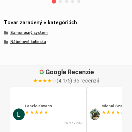
Tovar zaradený v kategóriách
Samonosný systém
Nábehové kolieska
Google Recenzie
★
★
★
★
☆
(4.1/5) 35 recenzií
Laszlo Kovacs
Michal Szabo
★
★
★
★
★
★
★
★
★
★
25 May 2026