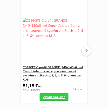
C399GFE C profil GRANDE (140x140x6mm)
C399GZN pr
Combi Arialdo čierny, pre samonosný
Combi Arial
systém v dĺžkach 1, 2, 3, 4, 5, 6m, cena za
systém, dĺžka
KUS
KUS.
81,18 €
92,99 €
/
ks
/
K
Skladom
66,00 €
bez DPH
75,60 €
bez 
Zvoliť variant