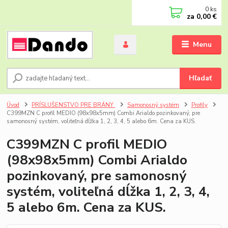
0
ks
za
0,00 €
Menu
Hľadať
Úvod
PRÍSLUŠENSTVO PRE BRÁNY
Samonosný systém
Profily
C399MZN C profil MEDIO (98x98x5mm) Combi Arialdo pozinkovaný, pre
samonosný systém, voliteľná dĺžka 1, 2, 3, 4, 5 alebo 6m. Cena za KUS.
C399MZN C profil MEDIO
(98x98x5mm) Combi Arialdo
pozinkovaný, pre samonosný
systém, voliteľná dĺžka 1, 2, 3, 4,
5 alebo 6m. Cena za KUS.