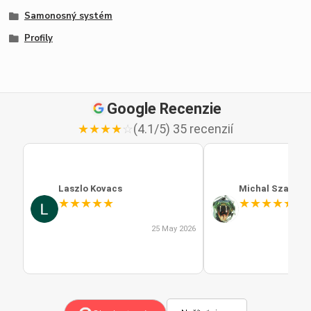
Samonosný systém
Profily
Google Recenzie
★
★
★
★
☆
(4.1/5) 35 recenzií
Laszlo Kovacs
Michal Szabo
★
★
★
★
★
★
★
★
★
★
25 May 2026