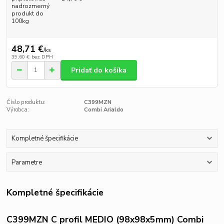
nadrozmerný
produkt do
100kg
48,71 €
/
ks
39,60 €
bez DPH
Pridať do košíka
Číslo produktu:
C399MZN
Výrobca:
Combi Arialdo
Kompletné špecifikácie
Parametre
Kompletné špecifikácie
C399MZN C profil MEDIO (98x98x5mm) Combi