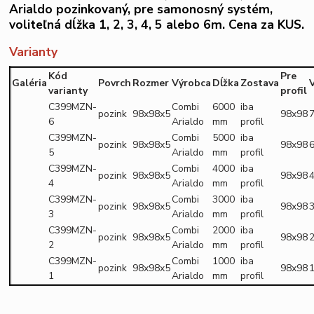
Arialdo pozinkovaný, pre samonosný systém,
voliteľná dĺžka 1, 2, 3, 4, 5 alebo 6m. Cena za KUS.
Varianty
Kód
Pre
Galéria
Povrch
Rozmer
Výrobca
Dĺžka
Zostava
varianty
profil
C399MZN-
Combi
6000
iba
pozink
98x98x5
98x98
7
6
Arialdo
mm
profil
C399MZN-
Combi
5000
iba
pozink
98x98x5
98x98
6
5
Arialdo
mm
profil
C399MZN-
Combi
4000
iba
pozink
98x98x5
98x98
4
4
Arialdo
mm
profil
C399MZN-
Combi
3000
iba
pozink
98x98x5
98x98
3
3
Arialdo
mm
profil
C399MZN-
Combi
2000
iba
pozink
98x98x5
98x98
2
2
Arialdo
mm
profil
C399MZN-
Combi
1000
iba
pozink
98x98x5
98x98
1
1
Arialdo
mm
profil