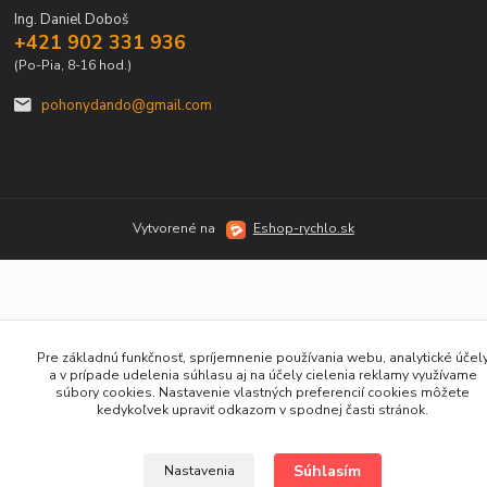
Ing. Daniel Doboš
+421 902 331 936
(Po-Pia, 8-16 hod.)
pohonydando@gmail.com
Vytvorené na
Eshop-rychlo.sk
Pre základnú funkčnosť, spríjemnenie používania webu, analytické účel
a v prípade udelenia súhlasu aj na účely cielenia reklamy využívame
súbory cookies. Nastavenie vlastných preferencií cookies môžete
kedykoľvek upraviť odkazom v spodnej časti stránok.
Súhlasím
Nastavenia