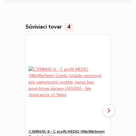
Súvisiaci tovar
4
C399M/IX-6 - C profil MEDIO (98x98x5mm)
C396M MEDIO