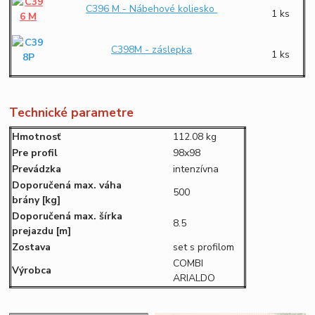
C396 M - Nábehové koliesko
1 ks
C398M - záslepka
1 ks
Technické parametre
Hmotnosť
112.08 kg
Pre profil
98x98
Prevádzka
intenzívna
Doporučená max. váha
500
brány
[kg]
Doporučená max. šírka
8.5
prejazdu
[m]
Zostava
set s profilom
COMBI
Výrobca
ARIALDO