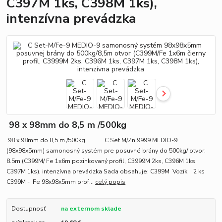
C397M 1ks, C398M 1ks),
intenzívna prevádzka
98 x 98mm do 8,5 m /500kg
98 x 98mm do 8,5 m /500kg C Set M/Zn 9999 MEDIO-9
(98x98x5mm) samonosný systém pre posuvné brány do 500kg/ otvor:
8.5m (C399M/ Fe 1x6m pozinkovaný profil, C3999M 2ks, C396M 1ks,
C397M 1ks), intenzívna prevádzka Sada obsahuje: C399M Vozík 2 ks
C399M - Fe 98x98x5mm prof...
celý popis
Dostupnosť
na externom sklade