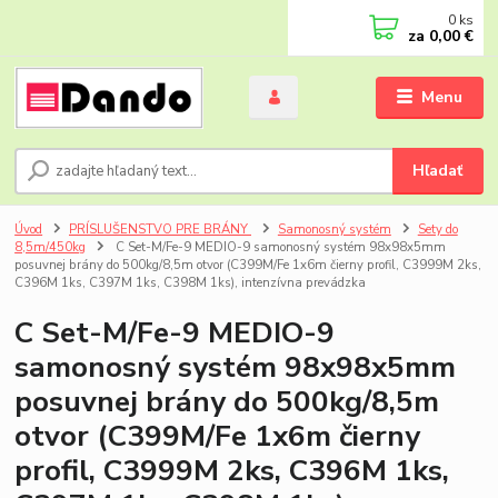
0
ks
za
0,00 €
Menu
Hľadať
Úvod
PRÍSLUŠENSTVO PRE BRÁNY
Samonosný systém
Sety do
8,5m/450kg
C Set-M/Fe-9 MEDIO-9 samonosný systém 98x98x5mm
posuvnej brány do 500kg/8,5m otvor (C399M/Fe 1x6m čierny profil, C3999M 2ks,
C396M 1ks, C397M 1ks, C398M 1ks), intenzívna prevádzka
C Set-M/Fe-9 MEDIO-9
samonosný systém 98x98x5mm
posuvnej brány do 500kg/8,5m
otvor (C399M/Fe 1x6m čierny
profil, C3999M 2ks, C396M 1ks,