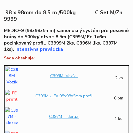
98 x 98mm do 8,5 m /500kg C Set M/Zn
9999
MEDIO-9 (98x98x5mm) samonosný systém pre posuvné
brány do 500kg/ otvor: 8.5m (C399M/ Fe 1x6m
pozinkovaný profil, C3999M 2ks, C396M 1ks, C397M
1ks),
intenzívna prevádzka
Sada obsahuje:
C399M Vozík
2 ks
C399M - Fe 98x98x5mm profil
6 bm
C397M - doraz
1 ks