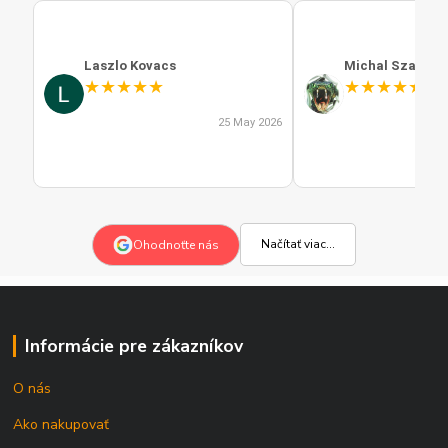
Laszlo Kovacs
Michal Szabo
★
★
★
★
★
★
★
★
★
★
25 May 2026
Načítať viac...
Ohodnoťte nás
Informácie pre zákazníkov
O nás
Ako nakupovať