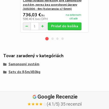
Combi Arialdo nerezový, pre samonosný
98x98
systém, nerez bez povrchovej úpravy
/AISI304 - 6m (tolerancia +/-5mm)
736,03 €
22,14 €
na externom
/
ks
/
k
sklade
598,40 €
bez DPH
18,00 €
bez 
Pridať do košíka
Tovar zaradený v kategóriách
Samonosný systém
Sety do 8,5m/450kg
Google Recenzie
★
★
★
★
☆
(4.1/5) 35 recenzií