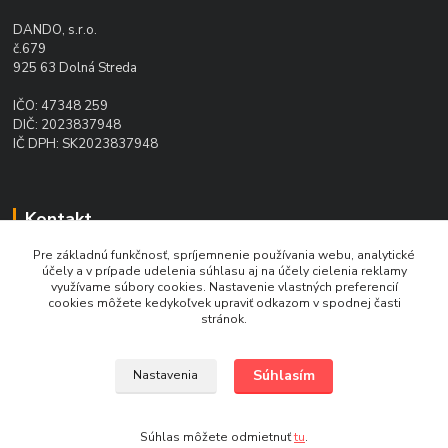
DANDO, s.r.o.
č.679
925 63 Dolná Streda
IČO: 47348 259
DIČ: 2023837948
IČ DPH: SK2023837948
Kontakt
Pre základnú funkčnosť, spríjemnenie používania webu, analytické
Ing. Daniel Doboš
účely a v prípade udelenia súhlasu aj na účely cielenia reklamy
+421 902 331 936
využívame súbory cookies. Nastavenie vlastných preferencií
(Po-Pia, 8-16 hod.)
cookies môžete kedykoľvek upraviť odkazom v spodnej časti
stránok.
pohonydando@gmail.com
Súhlasím
Nastavenia
Súhlas môžete odmietnuť
tu
.