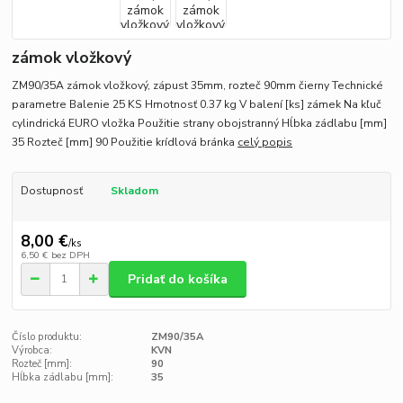
zámok vložkový
ZM90/35A zámok vložkový, zápust 35mm, rozteč 90mm čierny Technické
parametre Balenie 25 KS Hmotnosť 0.37 kg V balení [ks] zámek Na kľuč
cylindrická EURO vložka Použitie strany obojstranný Hĺbka zádlabu [mm]
35 Rozteč [mm] 90 Použitie krídlová bránka
celý popis
Dostupnosť
Skladom
8,00 €
/
ks
6,50 €
bez DPH
Pridať do košíka
Číslo produktu:
ZM90/35A
Výrobca:
KVN
Rozteč [mm]:
90
Hĺbka zádlabu [mm]:
35