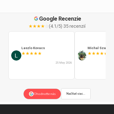
Google Recenzie
★
★
★
★
☆
(4.1/5) 35 recenzií
Laszlo Kovacs
Michal Szabo
★
★
★
★
★
★
★
★
★
★
25 May 2026
Načítať viac...
Ohodnoťte nás