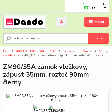
0
ks
za
0,00 €
Menu
Hľadať
Úvod
PRÍSLUŠENSTVO PRE BRÁNY
Zámky a príslušenstvo
Zámky
stavebné
ZM90/35A zámok vložkový, zápust 35mm, rozteč 90mm čierny
ZM90/35A zámok vložkový,
zápust 35mm, rozteč 90mm
čierny