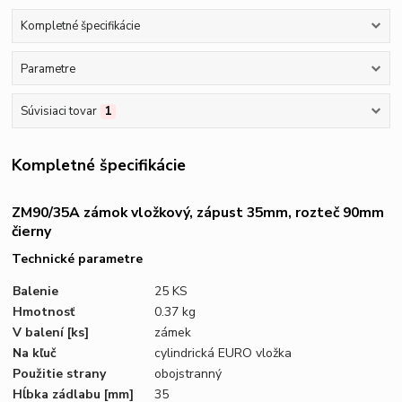
Kompletné špecifikácie
Parametre
Súvisiaci tovar
1
Kompletné špecifikácie
ZM90/35A zámok vložkový, zápust 35mm, rozteč 90mm
čierny
Technické parametre
Balenie
25 KS
Hmotnosť
0.37 kg
V balení
[ks]
zámek
Na kľuč
cylindrická EURO vložka
Použitie strany
obojstranný
Hĺbka zádlabu
[mm]
35