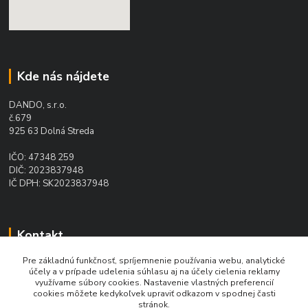
Kde nás nájdete
DANDO, s.r.o.
č.679
925 63 Dolná Streda
IČO: 47348 259
DIČ: 2023837948
IČ DPH: SK2023837948
Kontakt
Pre základnú funkčnosť, spríjemnenie používania webu, analytické
Ing. Daniel Doboš
účely a v prípade udelenia súhlasu aj na účely cielenia reklamy
+421 902 331 936
využívame súbory cookies. Nastavenie vlastných preferencií
(Po-Pia, 8-16 hod.)
cookies môžete kedykoľvek upraviť odkazom v spodnej časti
stránok.