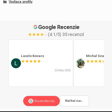
Vodiace profily
Google Recenzie
★
★
★
★
☆
(4.1/5) 35 recenzií
Laszlo Kovacs
Michal Szabo
★
★
★
★
★
★
★
★
★
★
25 May 2026
Načítať viac...
Ohodnoťte nás