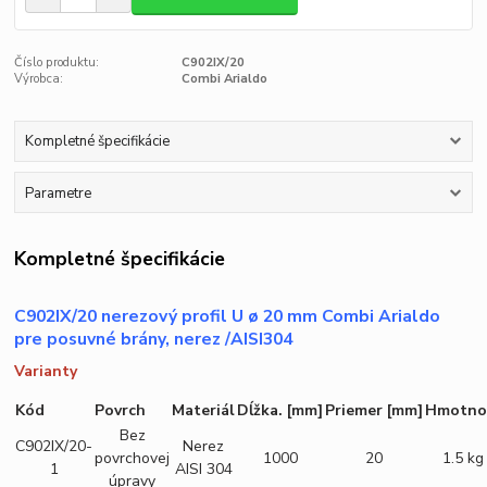
Číslo produktu:
C902IX/20
Výrobca:
Combi Arialdo
Kompletné špecifikácie
Parametre
Kompletné špecifikácie
C902IX/20 nerezový profil U ø 20 mm Combi Arialdo
pre posuvné brány, nerez /AISI304
Varianty
Kód
Povrch
Materiál
Dĺžka.
[mm]
Priemer
[mm]
Hmotno
Bez
C902IX/20-
Nerez
povrchovej
1000
20
1.5 kg
1
AISI 304
úpravy