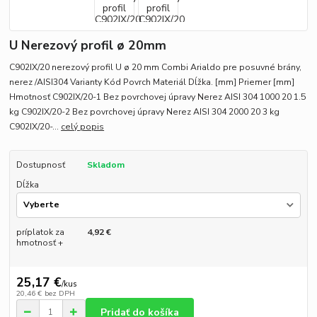
U Nerezový profil ø 20mm
C902IX/20 nerezový profil U ø 20 mm Combi Arialdo pre posuvné brány,
nerez /AISI304 Varianty Kód Povrch Materiál Dĺžka. [mm] Priemer [mm]
Hmotnosť C902IX/20-1 Bez povrchovej úpravy Nerez AISI 304 1000 20 1.5
kg C902IX/20-2 Bez povrchovej úpravy Nerez AISI 304 2000 20 3 kg
C902IX/20-...
celý popis
Dostupnosť
Skladom
Dĺžka
príplatok za
4,92 €
hmotnosť +
25,17 €
/
kus
20,46 €
bez DPH
Pridať do košíka