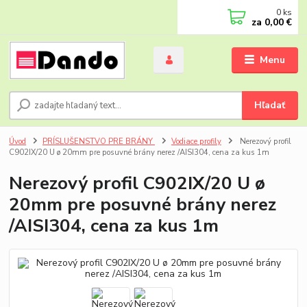
0
ks
za
0,00 €
Menu
Hľadať
Úvod
PRÍSLUŠENSTVO PRE BRÁNY
Vodiace profily
Nerezový profil
C902IX/20 U ø 20mm pre posuvné brány nerez /AISI304, cena za kus 1m
Nerezový profil C902IX/20 U ø
20mm pre posuvné brány nerez
/AISI304, cena za kus 1m