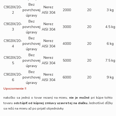
Bez
C902IX/20-
Nerez
povrchovej
2000
20
3 kg
2
AISI 304
úpravy
Bez
C902IX/20-
Nerez
povrchovej
3000
20
4.5 kg
3
AISI 304
úpravy
Bez
C902IX/20-
Nerez
povrchovej
4000
20
6 kg
4
AISI 304
úpravy
Bez
C902IX/20-
Nerez
povrchovej
5000
20
7.5 kg
5
AISI 304
úpravy
Bez
C902IX/20-
Nerez
povrchovej
6000
20
9 kg
6
AISI 304
úpravy
Upozornenie !!
nakoľko sa jedná o tovar rezaný na mieru,
nie je možné
pri kúpe tohto
tovaru
odstúpiť od kúpnej zmluvy uzavretej na diaľku.
Jednotlivé dĺžky
sa režú na mieru až po prijatí objednávky.