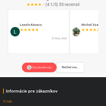
★
★
★
★
☆
(4.1/5) 35 recenzií
Laszlo Kovacs
Michal Szabo
★
★
★
★
★
★
★
★
★
★
25 May 2026
Načítať viac...
Ohodnoťte nás
Informácie pre zákazníkov
O nás