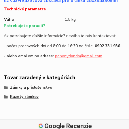
KZK03H kazetová zostava pre bránku 250x95x30mm
Technické parametre
Váha
1.5 kg
Potrebujete poradiť?
Ak potrebujete ďalšie informácie? neváhajte nás kontaktovať:
- počas pracovných dní od 8:00 do 16:30 na čísle:
0902 331 936
- alebo emailom na adrese:
pohonydando@gmail.com
Tovar zaradený v kategóriách
Zámky a príslušenstvo
Kazety zámkov
Google Recenzie