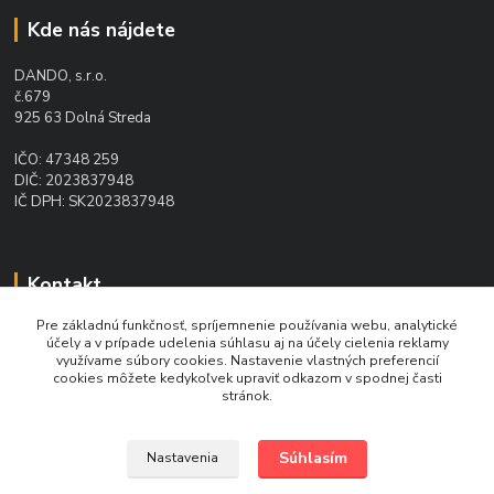
Kde nás nájdete
DANDO, s.r.o.
č.679
925 63 Dolná Streda
IČO: 47348 259
DIČ: 2023837948
IČ DPH: SK2023837948
Kontakt
Pre základnú funkčnosť, spríjemnenie používania webu, analytické
Ing. Daniel Doboš
účely a v prípade udelenia súhlasu aj na účely cielenia reklamy
+421 902 331 936
využívame súbory cookies. Nastavenie vlastných preferencií
(Po-Pia, 8-16 hod.)
cookies môžete kedykoľvek upraviť odkazom v spodnej časti
stránok.
pohonydando@gmail.com
Súhlasím
Nastavenia