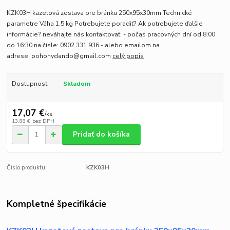
KZK03H kazetová zostava pre bránku 250x95x30mm Technické
parametre Váha 1.5 kg Potrebujete poradiť? Ak potrebujete ďalšie
informácie? neváhajte nás kontaktovať: - počas pracovných dní od 8:00
do 16:30 na čísle: 0902 331 936 - alebo emailom na
adrese: pohonydando@gmail.com
celý popis
Dostupnosť
Skladom
17,07 €
/
ks
13,88 €
bez DPH
Pridať do košíka
Číslo produktu:
KZK03H
Kompletné špecifikácie