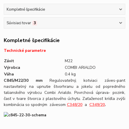
Kompletné špecifikácie
Súvisiaci tovar
3
Kompletné špecifikácie
Technické parametre
Závit
M22
Výrobca
COMBI ARIALDO
Váha
0.4 kg
C845/M22/30 mm
Regulovateľný, kotviaci záves-pant
nastavitelný na upnutie štvorhranu a jokelu od popredného
talianského výrobcu Combi Arialdo. Povrchová úprava- pozink,
časť v tvare štvorca z plastového úchytu. Zaťaženosť krídla zvýši
kombinácia so spodným závesom
C348/20
a
C349/20
.