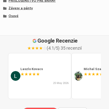
PRÍSLUŠENSTVO PRE BRÁNY
Závesy a pánty
Osové
Google Recenzie
★
★
★
★
☆
(4.1/5) 35 recenzií
Laszlo Kovacs
Michal Szabo
★
★
★
★
★
★
★
★
★
★
25 May 2026