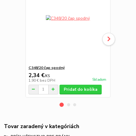
C348/20 čap spodný
C349/20 pät
2,34 €
2,34 €
/
KS
/
KS
Skladom
1,90 €
bez DPH
1,90 €
bez D
Pridať do košíka
Tovar zaradený v kategóriách