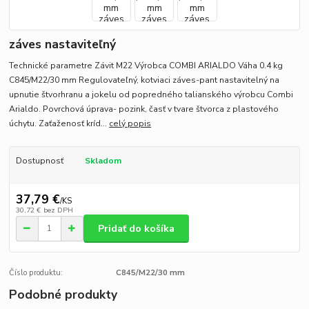
záves nastaviteľný
Technické parametre Závit M22 Výrobca COMBI ARIALDO Váha 0.4 kg
C845/M22/30 mm Regulovateľný, kotviaci záves-pant nastavitelný na
upnutie štvorhranu a jokelu od popredného talianského výrobcu Combi
Arialdo. Povrchová úprava- pozink, časť v tvare štvorca z plastového
úchytu. Zaťaženosť kríd...
celý popis
Dostupnosť
Skladom
37,79 €
/
KS
30,72 €
bez DPH
Pridať do košíka
Číslo produktu:
C845/M22/30 mm
Podobné produkty