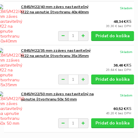
C845/M22/40 mm záves nastaviteľný
Skladom
M22 na upnutie štvorhranu 40x40mm
48,34 €
/
KS
39,30 €
bez DPH
Pridať do košíka
C845/M22/35 mm zzáves nastaviteľný
Skladom
M22 na upnutie štvorhranu 35x35mm
36,46 €
/
KS
29,64 €
bez DPH
Pridať do košíka
C845/M22/50 mm záves nastaviteľný na
Skladom
upnutie štvorhranu 50x 50 mm
60,52 €
/
KS
49,20 €
bez DPH
Pridať do košíka