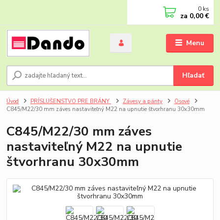
0
ks
za
0,00 €
Menu
Hľadať
Úvod
PRÍSLUŠENSTVO PRE BRÁNY
Závesy a pánty
Osové
C845/M22/30 mm záves nastaviteľný M22 na upnutie štvorhranu 30x30mm
C845/M22/30 mm záves
nastaviteľný M22 na upnutie
štvorhranu 30x30mm