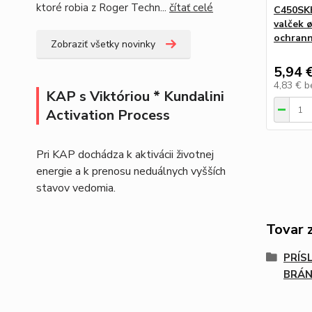
ktoré robia z Roger Techn...
čítať celé
C450SKH
valček 
ochrann
Zobraziť všetky novinky
5,94 
4,83 €
b
KAP s Viktóriou * Kundalini
Activation Process
Pri KAP dochádza k aktivácii životnej
energie a k prenosu neduálnych vyšších
stavov vedomia.
Tovar 
PRÍS
BRÁ