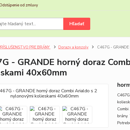
Odstúpenie od zmluvy
Hľadať
PRÍSLUŠENSTVO PRE BRÁNY
Dorazy a konzoly
C467G - GRANDE ho
G - GRANDE horný doraz Combi 
eskami 40x60mm
horn
C467G 
kolies
Combi 
brány.
Potreb