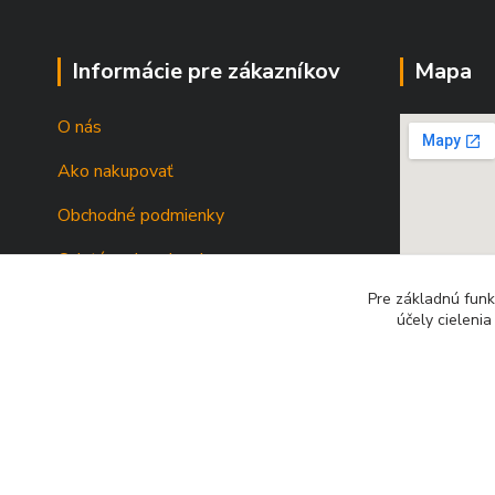
Informácie pre zákazníkov
Mapa
O nás
Ako nakupovať
Obchodné podmienky
Odstúpenie od zmluvy
Pre základnú funk
účely cieleni