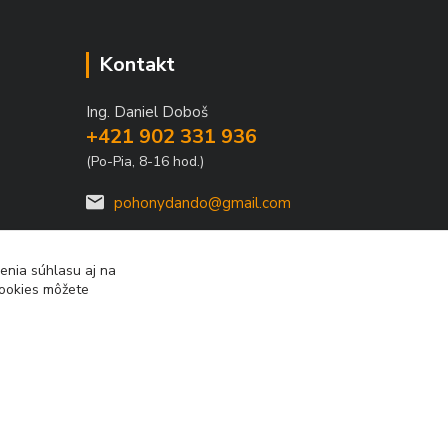
Kontakt
Ing. Daniel Doboš
+421 902 331 936
(Po-Pia, 8-16 hod.)
pohonydando@gmail.com
enia súhlasu aj na
cookies môžete