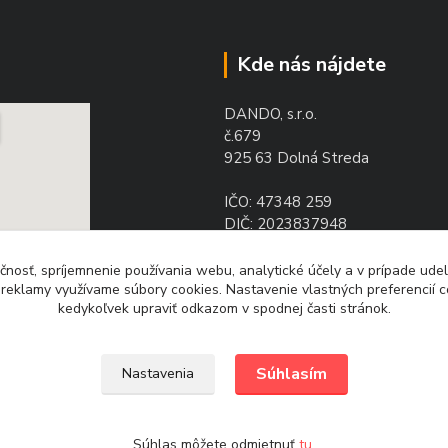
Kde nás nájdete
DANDO, s.r.o.
č.679
925 63 Dolná Streda
IČO: 47348 259
DIČ: 2023837948
IČ DPH: SK2023837948
čnosť, spríjemnenie používania webu, analytické účely a v prípade udel
a reklamy využívame súbory cookies. Nastavenie vlastných preferencií 
kedykoľvek upraviť odkazom v spodnej časti stránok.
Súhlasím
Nastavenia
Súhlas môžete odmietnuť
tu
.