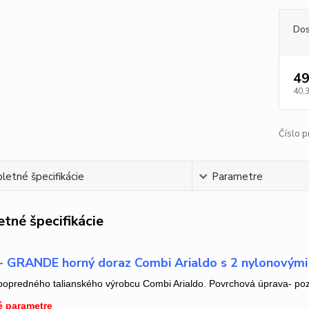
Dos
49
40,
Číslo p
etné špecifikácie
Parametre
tné špecifikácie
 GRANDE horný doraz Combi Arialdo s 2 nylonovým
popredného talianského výrobcu Combi Arialdo. Povrchová úprava- pozi
é parametre