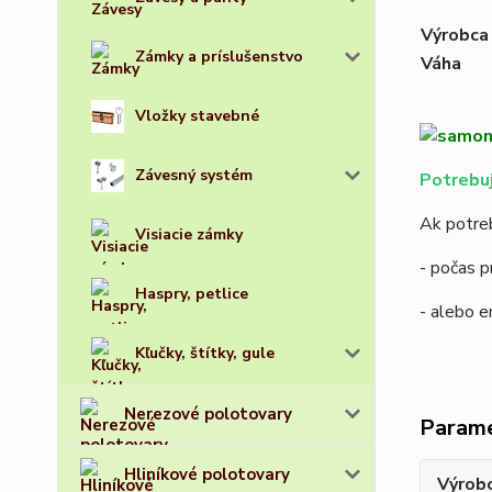
Výrobca
Zámky a príslušenstvo
Váha
Vložky stavebné
Závesný systém
Potrebuj
Ak potreb
Visiacie zámky
- počas p
Haspry, petlice
- alebo 
Kľučky, štítky, gule
Nerezové polotovary
Param
Hliníkové polotovary
Výrob