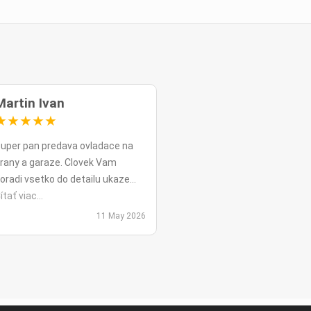
Martin Ivan
★
★
★
★
★
uper pan predava ovladace na
rany a garaze. Clovek Vam
oradi vsetko do detailu ukaze
opripade nadstavy priamo na
ítať viac...
ieste a ked uz nahodou to nejde
11 May 2026
ko v mojom pripade zavolali sme
polu videohor a priamo pomohol
 nadstavenim. Za mna je tento
an jednicka vo svojom obore.