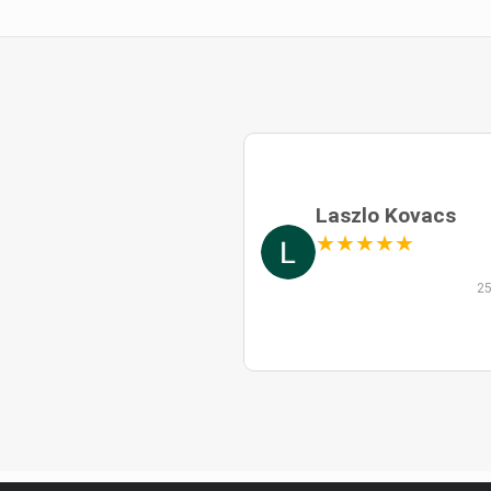
Laszlo Kovacs
★
★
★
★
★
25