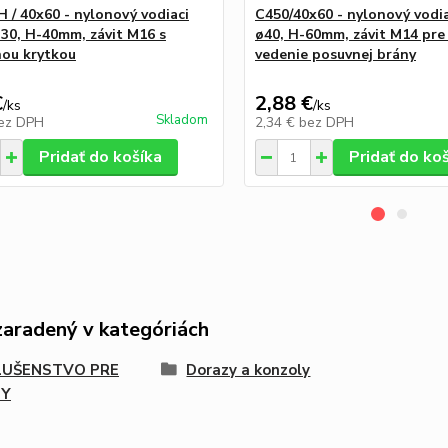
 / 40x60 - nylonový vodiaci
C450/40x60 - nylonový vodia
ø30, H-40mm, závit M16 s
ø40, H-60mm, závit M14 pre
ou krytkou
vedenie posuvnej brány
€
2,88 €
/
ks
/
ks
Skladom
ez DPH
2,34 €
bez DPH
Pridať do košíka
Pridať do ko
zaradený v kategóriách
LUŠENSTVO PRE
Dorazy a konzoly
NY