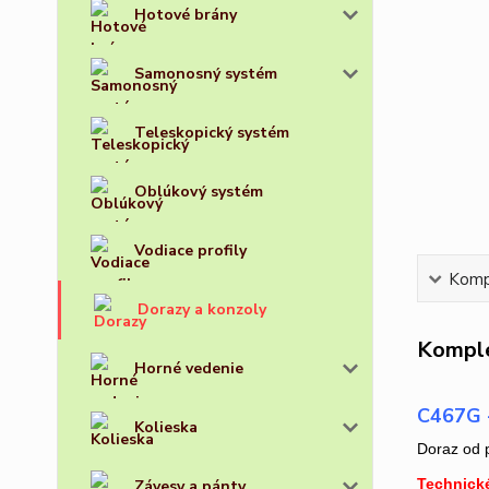
Hotové brány
Samonosný systém
Teleskopický systém
Oblúkový systém
Vodiace profily
Kompl
Dorazy a konzoly
Komple
Horné vedenie
C467G -
Kolieska
Doraz od 
Technick
Závesy a pánty