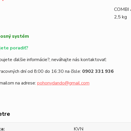
COMBI
2,
5
kg
ete poradiť?
ujete ďalšie informácie?, neváhajte nás kontaktovať:
racovných dní od 8:00 do 16:30 na čísle:
0902 331 936
emailom na adrese:
pohonydando@gmail.com
etre
ca
KVN