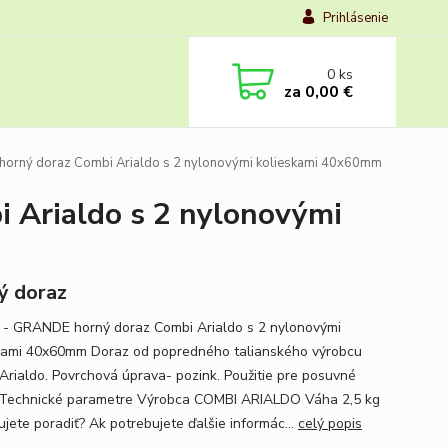
Prihlásenie
0
ks
za
0,00 €
rný doraz Combi Arialdo s 2 nylonovými kolieskami 40x60mm
Arialdo s 2 nylonovými
ý doraz
- GRANDE horný doraz Combi Arialdo s 2 nylonovými
kami 40x60mm Doraz od popredného talianského výrobcu
Arialdo. Povrchová úprava- pozink. Použitie pre posuvné
 Technické parametre Výrobca COMBI ARIALDO Váha 2,5 kg
ujete poradiť? Ak potrebujete ďalšie informác...
celý popis