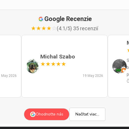
Google Recenzie
★
★
★
★
☆
(4.1/5) 35 recenzií
Michal Szabo
S
★
★
★
★
★
b
p
 May 2026
19 May 2026
p
Č
m
a
s
z
Ohodnoťte nás
Načítať viac...
p