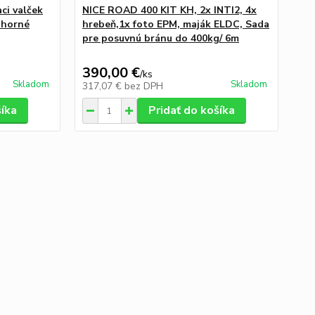
ci valček
NICE ROAD 400 KIT KH, 2x INTI2, 4x
E-
 horné
hrebeň,1x foto EPM, maják ELDC, Sada
(4
pre posuvnú bránu do 400kg/ 6m
for
/AI
390,00 €
47
/
ks
Skladom
Skladom
317,07 €
bez DPH
38
šíka
Pridať do košíka