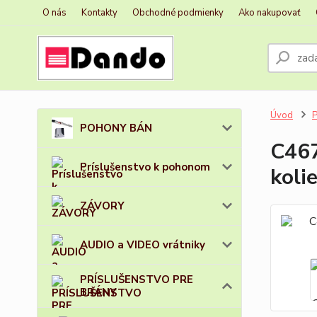
O nás
Kontakty
Obchodné podmienky
Ako nakupovať
Úvod
POHONY BÁN
C467
Príslušenstvo k pohonom
koli
ZÁVORY
AUDIO a VIDEO vrátniky
PRÍSLUŠENSTVO PRE
BRÁNY