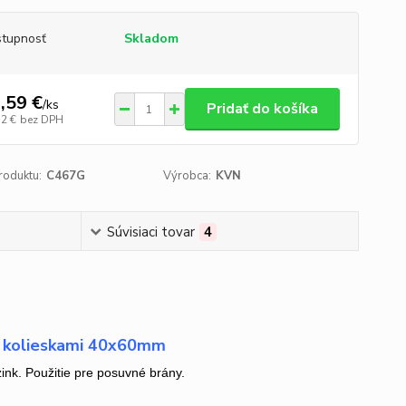
tupnosť
Skladom
,59 €
/
ks
Pridať do košíka
32 €
bez DPH
roduktu:
C467G
Výrobca:
KVN
Súvisiaci tovar
4
i kolieskami 40x60mm
nk. Použitie pre posuvné brány.