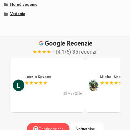
Horné vedenie
Vedenia
Google Recenzie
★
★
★
★
☆
(4.1/5) 35 recenzií
Laszlo Kovacs
Michal Szabo
★
★
★
★
★
★
★
★
★
★
25 May 2026
Načítať viac...
Ohodnoťte nás