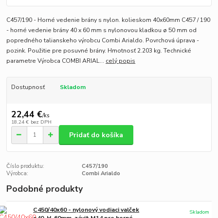
C457/190 - Horné vedenie brány s nylon. kolieskom 40x60mm C457 / 190
- horné vedenie brány 40 x 60 mm s nylonovou kladkou ø 50 mm od
popredného talianskeho výrobcu Combi Arialdo. Povrchová úprava -
pozink. Použitie pre posuvné brány. Hmotnosť 2.203 kg. Technické
parametre Výrobca COMBI ARIAL...
celý popis
Dostupnosť
Skladom
22,44 €
/
ks
18,24 €
bez DPH
Pridať do košíka
Číslo produktu:
C457/190
Výrobca:
Combi Arialdo
Podobné produkty
C450/40x60 - nylonový vodiaci valček
Skladom