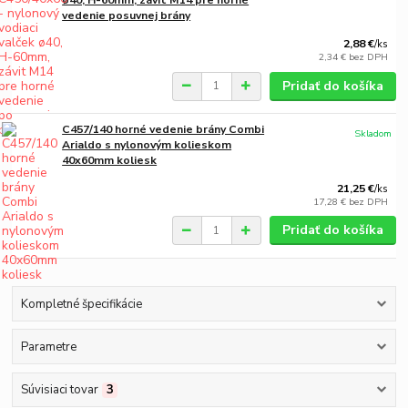
ø40, H-60mm, závit M14 pre horné
vedenie posuvnej brány
2,88 €
/
ks
2,34 €
bez DPH
Pridať do košíka
C457/140 horné vedenie brány Combi
Skladom
Arialdo s nylonovým kolieskom
40x60mm koliesk
21,25 €
/
ks
17,28 €
bez DPH
Pridať do košíka
Kompletné špecifikácie
Parametre
Súvisiaci tovar
3