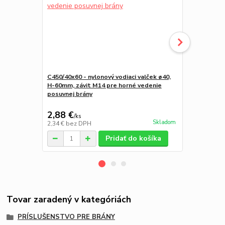
C450/40x60 - nylonový vodiaci valček ø40,
W Set60/Zn
H-60mm, závit M14 pre horné vedenie
60x60x4mm 
posuvnej brány
otvor (W39/
W-SET60F)
2,88 €
171,15 
/
ks
Skladom
2,34 €
bez DPH
139,15 €
bez
Pridať do košíka
Tovar zaradený v kategóriách
PRÍSLUŠENSTVO PRE BRÁNY