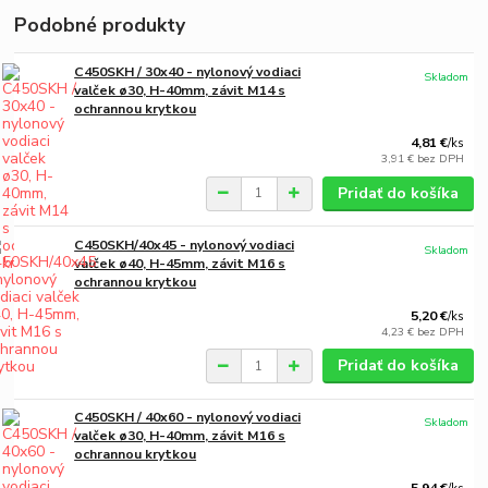
Podobné produkty
C450SKH / 30x40 - nylonový vodiaci
Skladom
valček ø30, H-40mm, závit M14 s
ochrannou krytkou
4,81 €
/
ks
3,91 €
bez DPH
Pridať do košíka
C450SKH/40x45 - nylonový vodiaci
Skladom
valček ø40, H-45mm, závit M16 s
ochrannou krytkou
5,20 €
/
ks
4,23 €
bez DPH
Pridať do košíka
C450SKH / 40x60 - nylonový vodiaci
Skladom
valček ø30, H-40mm, závit M16 s
ochrannou krytkou