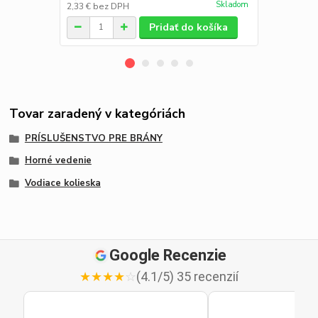
Skladom
2,33 €
bez DPH
5,64 €
bez D
Pridať do košíka
Tovar zaradený v kategóriách
PRÍSLUŠENSTVO PRE BRÁNY
Horné vedenie
Vodiace kolieska
Google Recenzie
★
★
★
★
☆
(4.1/5) 35 recenzií