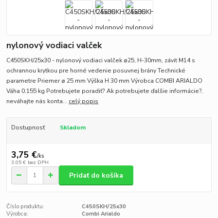
nylonový vodiaci valček
C450SKH/25x30 - nylonový vodiaci valček ø25, H-30mm, závit M14 s
ochrannou krytkou pre horné vedenie posuvnej brány Technické
parametre Priemer ø 25 mm Výška H 30 mm Výrobca COMBI ARIALDO
Váha 0.155 kg Potrebujete poradiť? Ak potrebujete ďalšie informácie?,
neváhajte nás konta...
celý popis
Dostupnosť
Skladom
3,75 €
/
ks
3,05 €
bez DPH
Pridať do košíka
Číslo produktu:
C450SKH/25x30
Výrobca:
Combi Arialdo