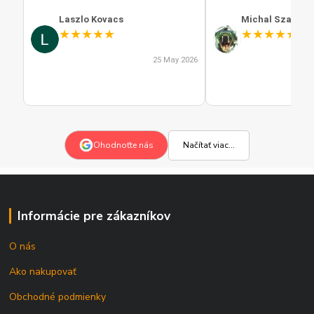
Laszlo Kovacs
Michal Szabo
★
★
★
★
★
★
★
★
★
★
25 May 2026
Načítať viac...
Ohodnoťte nás
Informácie pre zákazníkov
O nás
Ako nakupovať
Obchodné podmienky