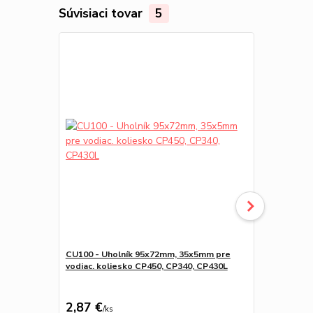
Súvisiaci tovar
5
CU100 - Uholník 95x72mm, 35x5mm pre
C466 horné 
vodiac. koliesko CP450, CP340, CP430L
možnostou v
CP430L, CP4
CP450/30/40
2,87 €
6,94 €
/
ks
/
ks