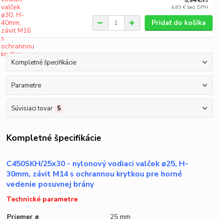
5,94 €
/
ks
4,83 €
bez DPH
Pridať do košíka
Kompletné špecifikácie
Parametre
Súvisiaci tovar
5
Kompletné špecifikácie
C450SKH/25x30 - nylonový vodiaci valček ø25, H-
30mm, závit M14 s ochrannou krytkou pre horné
vedenie posuvnej brány
Technické parametre
Priemer ø
25 mm