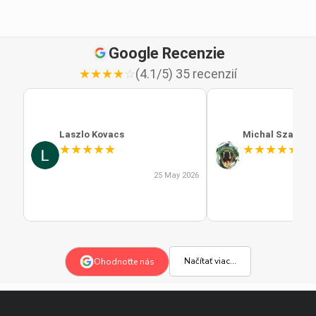
Google Recenzie
★
★
★
★
☆
(4.1/5) 35 recenzií
Laszlo Kovacs
Michal Szabo
★
★
★
★
★
★
★
★
★
★
25 May 2026
Načítať viac...
Ohodnoťte nás