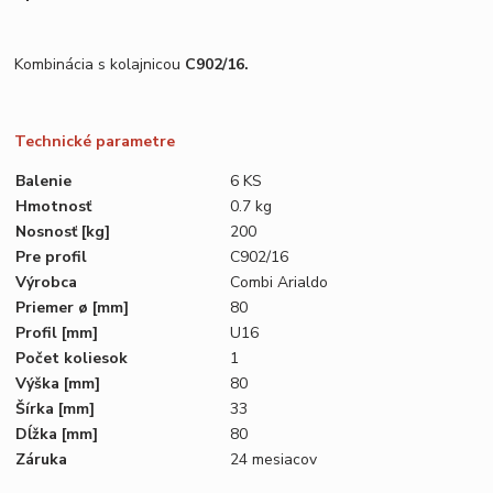
Kombinácia s kolajnicou
C902/16.
Technické parametre
Balenie
6 KS
Hmotnosť
0.7 kg
Nosnosť
[kg]
200
Pre profil
C902/16
Výrobca
Combi Arialdo
Priemer ø
[mm]
80
Profil
[mm]
U16
Počet koliesok
1
Výška
[mm]
80
Šírka
[mm]
33
Dĺžka
[mm]
80
Záruka
24 mesiacov