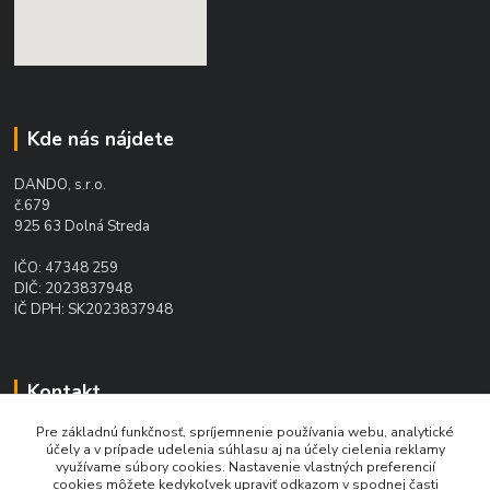
Kde nás nájdete
DANDO, s.r.o.
č.679
925 63 Dolná Streda
IČO: 47348 259
DIČ: 2023837948
IČ DPH: SK2023837948
Kontakt
Pre základnú funkčnosť, spríjemnenie používania webu, analytické
Ing. Daniel Doboš
účely a v prípade udelenia súhlasu aj na účely cielenia reklamy
+421 902 331 936
využívame súbory cookies. Nastavenie vlastných preferencií
(Po-Pia, 8-16 hod.)
cookies môžete kedykoľvek upraviť odkazom v spodnej časti