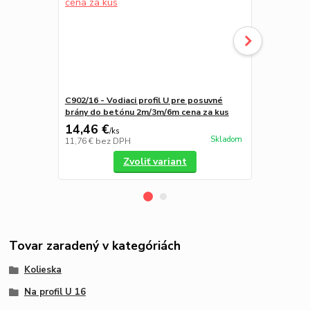
C902/16 - Vodiaci profil U pre posuvné
C901/16 - Ča
brány do betónu 2m/3m/6m cena za kus
Combi Arial
14,46 €
2,83 €
/
ks
/
ks
Skladom
11,76 €
bez DPH
2,30 €
bez D
Zvoliť variant
Tovar zaradený v kategóriách
Kolieska
Na profil U 16