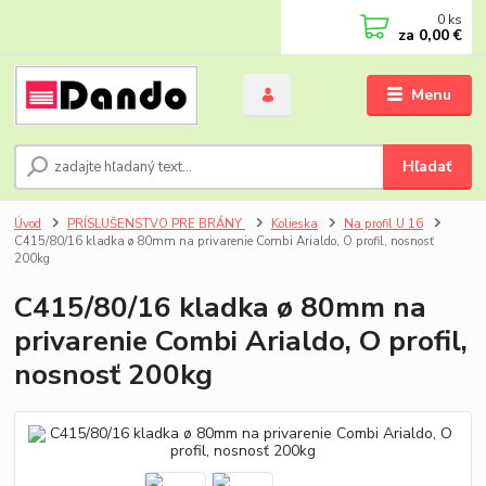
0
ks
za
0,00 €
Menu
Hľadať
Úvod
PRÍSLUŠENSTVO PRE BRÁNY
Kolieska
Na profil U 16
C415/80/16 kladka ø 80mm na privarenie Combi Arialdo, O profil, nosnosť
200kg
C415/80/16 kladka ø 80mm na
privarenie Combi Arialdo, O profil,
nosnosť 200kg