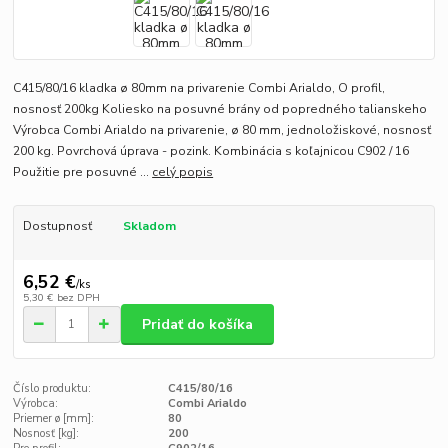
C415/80/16 kladka ø 80mm na privarenie Combi Arialdo, O profil,
nosnosť 200kg Koliesko na posuvné brány od popredného talianskeho
Výrobca Combi Arialdo na privarenie, ø 80 mm, jednoložiskové, nosnosť
200 kg. Povrchová úprava - pozink. Kombinácia s koľajnicou C902 / 16
Použitie pre posuvné ...
celý popis
Dostupnosť
Skladom
6,52 €
/
ks
5,30 €
bez DPH
Pridať do košíka
Číslo produktu:
C415/80/16
Výrobca:
Combi Arialdo
Priemer ø [mm]:
80
Nosnosť [kg]:
200