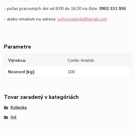
- počas pracovných dní od 8:00 do 16:30 na čísle:
0902 331 936
- alebo emailom na adrese:
pohonydando@gmail.com
Parametre
Výrobca
Combi Arialdo
Nosnosť [kg]
100
Tovar zaradený v kategóriách
Kolieska
Iné