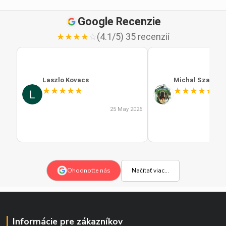
Google Recenzie
★
★
★
★
☆
(4.1/5) 35 recenzií
Laszlo Kovacs
Michal Szabo
★
★
★
★
★
★
★
★
★
★
25 May 2026
Načítať viac...
Ohodnoťte nás
Informácie pre zákazníkov