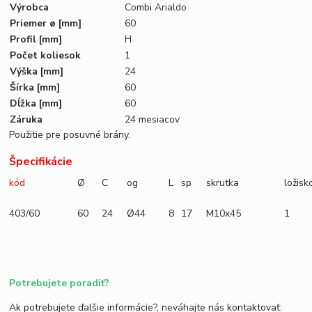
Výrobca
Combi Arialdo
Priemer ø
[mm]
60
Profil
[mm]
H
Počet koliesok
1
Výška
[mm]
24
Šírka
[mm]
60
Dĺžka
[mm]
60
Záruka
24 mesiacov
Použitie pre posuvné brány.
Špecifikácie
kód
Ø
C
og
L
sp
skrutka
ložisk
403/60
60
24
Ø44
8
17
M10x45
1
Potrebujete poradiť?
Ak potrebujete ďalšie informácie?, neváhajte nás kontaktovať: