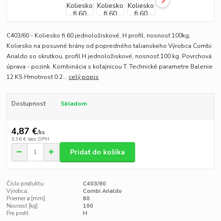
C403/60 - Koliesko fi.60 jednoložiskové, H profil, nosnosť 100kg,
Koliesko na posuvné brány od popredného talianskeho Výrobca Combi
Arialdo so skrutkou, profil H jednoložiskové, nosnosť 100 kg. Povrchová
úprava - pozink. Kombinácia s koľajnicou T. Technické parametre Balenie
12 KS Hmotnosť 0.2...
celý popis
Dostupnosť
Skladom
4,87 €
/
ks
3,96 €
bez DPH
Pridať do košíka
Číslo produktu:
C403/60
Výrobca:
Combi Arialdo
Priemer ø [mm]:
60
Nosnosť [kg]:
100
Pre profil:
H