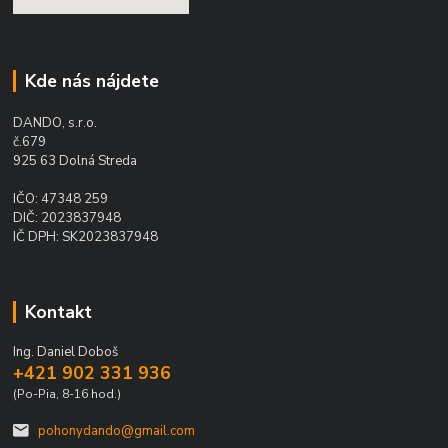
Kde nás nájdete
DANDO, s.r.o.
č.679
925 63 Dolná Streda
IČO: 47348 259
DIČ: 2023837948
IČ DPH: SK2023837948
Kontakt
Ing. Daniel Doboš
+421 902 331 936
(Po-Pia, 8-16 hod.)
pohonydando@gmail.com