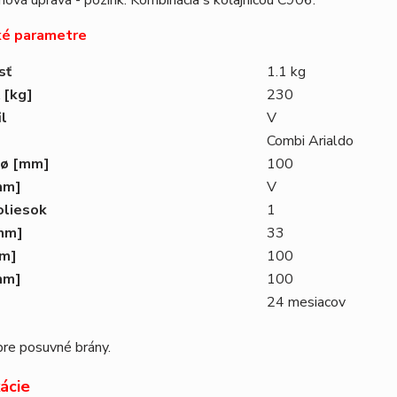
hová úprava - pozink. Kombinácia s koľajnicou C906.
ké parametre
sť
1.1 kg
ť
[kg]
230
il
V
Combi Arialdo
 ø
[mm]
100
mm]
V
oliesok
1
mm]
33
m]
100
mm]
100
24 mesiacov
pre posuvné brány.
kácie