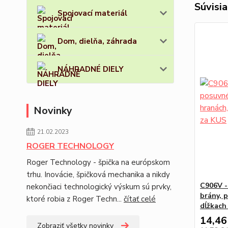
Súvisia
Spojovací materiál
Dom, dielňa, záhrada
NÁHRADNÉ DIELY
Novinky
21.02.2023
ROGER TECHNOLOGY
Roger Technology - špička na európskom
trhu. Inovácie, špičková mechanika a nikdy
C906V -
nekončiaci technologický výskum sú prvky,
brány, 
ktoré robia z Roger Techn...
čítať celé
dĺžkach
14,46
Zobraziť všetky novinky