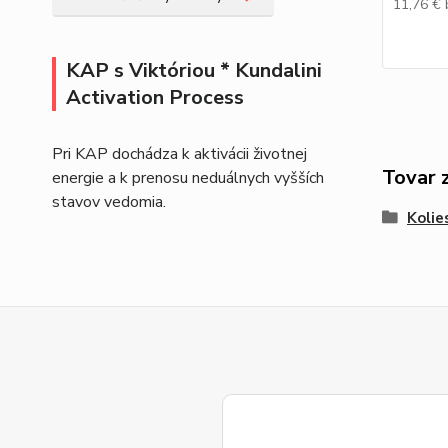
11,76 €
KAP s Viktóriou * Kundalini
Activation Process
Pri KAP dochádza k aktivácii životnej
Tovar 
energie a k prenosu neduálnych vyšších
stavov vedomia.
Kolie