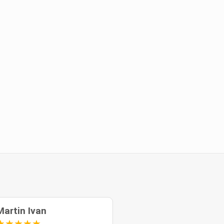
Martin Ivan
★
★
★
★
★