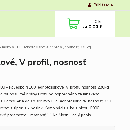
Prihlásenie
0
ks
za
0,00 €
esko fi.100 jednoložiskové, V profil, nosnosť 230kg,
ové, V profil, nosnosť
00 - Koliesko fi.100 jednoložiskové, V profil, nosnosť 230kg,
ko na posuvné brány Profil od popredného talianskeho
a Combi Arialdo so skrutkou, V, jednoložiskové, nosnosť 230
vrchová úprava - pozink. Kombinácia s koľajnicou C906.
cké parametre Hmotnosť 1.1 kg Nosn...
celý popis