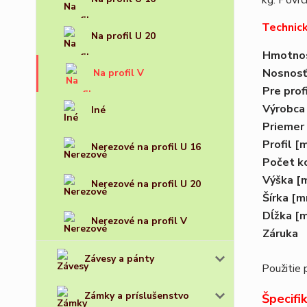
kg. Povrc
Technic
Na profil U 20
Hmotno
Nosnos
Na profil V
Pre prof
Výrobca
Iné
Priemer
Profil
[
Nerezové na profil U 16
Počet k
Výška
[
Nerezové na profil U 20
Šírka
[m
Dĺžka
[
Nerezové na profil V
Záruka
Závesy a pánty
Použitie 
Zámky a príslušenstvo
Špecifi