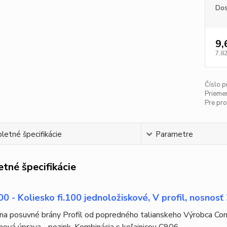
Dos
9,
7,82
Číslo p
Priemer
Pre prof
etné špecifikácie
Parametre
tné špecifikácie
0 - Koliesko fi.100 jednoložiskové, V profil, nosnos
na posuvné brány Profil od popredného talianskeho Výrobca Com