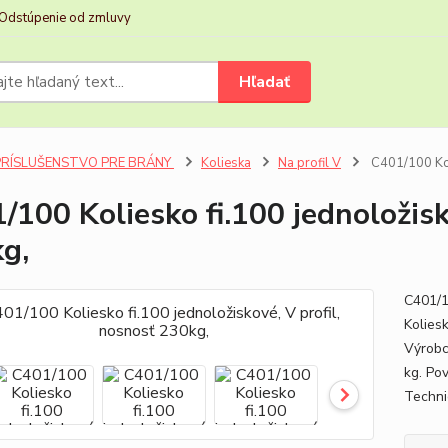
Odstúpenie od zmluvy
Hľadať
PRÍSLUŠENSTVO PRE BRÁNY
Kolieska
Na profil V
C401/100 Koli
/100 Koliesko fi.100 jednoložisk
g,
C401/1
Kolies
Výrobc
kg. Po
Techni