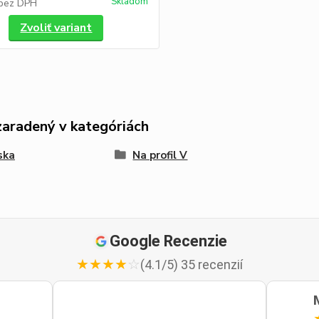
Skladom
bez DPH
Zvoliť variant
zaradený v kategóriách
ska
Na profil V
Google Recenzie
★
★
★
★
☆
(4.1/5) 35 recenzií