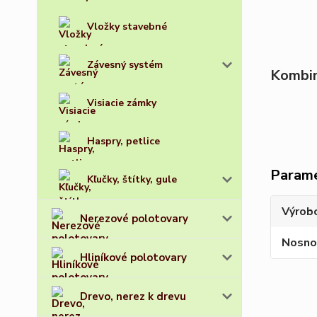
Vložky stavebné
Závesný systém
Kombin
Visiacie zámky
Haspry, petlice
Param
Kľučky, štítky, gule
Výrob
Nerezové polotovary
Nosno
Hliníkové polotovary
Drevo, nerez k drevu