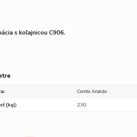
ácia s koľajnicou C906.
etre
ca
Combi Arialdo
sť [kg]
230