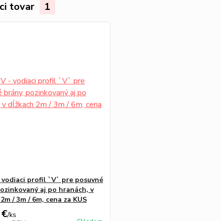
ci tovar
1
 vodiaci profil `V` pre posuvné
pozinkovaný aj po hranách, v
 2m / 3m / 6m, cena za KUS
 €
/
ks