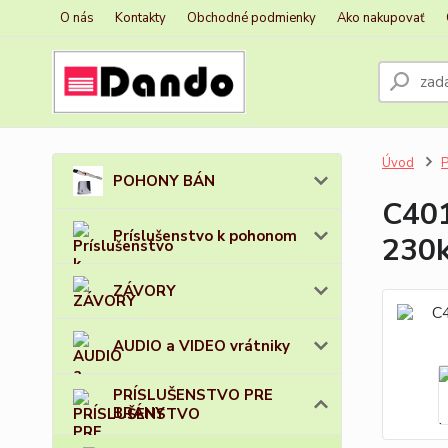
O nás
Kontakty
Obchodné podmienky
Ako nakupovať
Úvod
POHONY BÁN
C401
Príslušenstvo k pohonom
230k
ZÁVORY
AUDIO a VIDEO vrátniky
PRÍSLUŠENSTVO PRE
BRÁNY