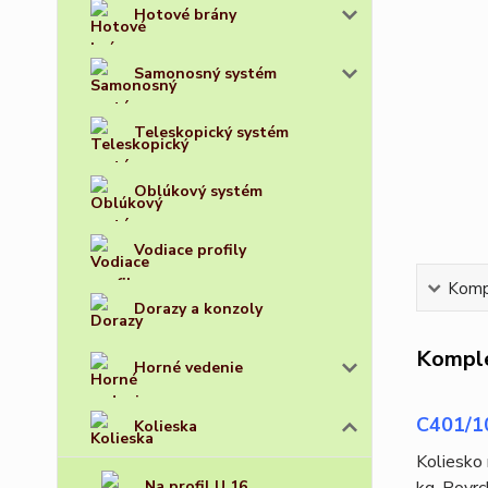
Hotové brány
Samonosný systém
Teleskopický systém
Oblúkový systém
Vodiace profily
Kompl
Dorazy a konzoly
Komple
Horné vedenie
C401/10
Kolieska
Koliesko 
Na profil U 16