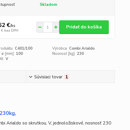
tupnosť
Skladom
62 €
/
ks
Pridať do košíka
 €
bez DPH
roduktu:
C401/100
Výrobca:
Combi Arialdo
 ø [mm]:
100
Nosnosť [kg]:
230
il:
V
Súvisiaci tovar
1
ť 230kg,
bi Arialdo so skrutkou, V, jednoložiskové, nosnosť 230