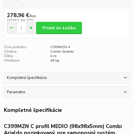
278,96 €
/
kus
226,80 €
bez DPH
Pridať do košíka
Číslo produktu:
C399MZN-4
Výrobca:
Combi Arialdo
Dĺžka:
4 m
Hmotnosť:
48 kg
Kompletné špecifikácie
Parametre
Kompletné špecifikácie
C399MZN C profil MEDIO (98x98x5mm) Combi
Arialdo pozinkovaný, pre samonosný systém,