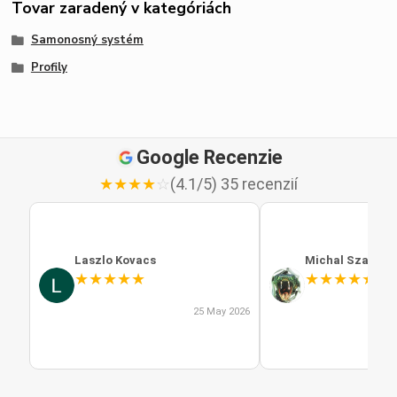
Tovar zaradený v kategóriách
Samonosný systém
Profily
Google Recenzie
★
★
★
★
☆
(4.1/5) 35 recenzií
Laszlo Kovacs
Michal Szabo
★
★
★
★
★
★
★
★
★
★
25 May 2026