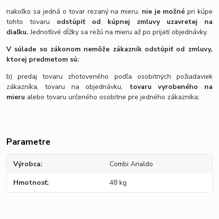
nakoľko sa jedná o tovar rezaný na mieru,
nie je možné
pri kúpe
tohto tovaru
odstúpiť od kúpnej zmluvy uzavretej na
diaľku.
Jednotlivé dĺžky sa režú na mieru až po prijatí objednávky.
V súlade so zákonom nemôže zákazník odstúpiť od zmluvy,
ktorej predmetom sú:
b) predaj tovaru zhotoveného podľa osobitných požiadaviek
zákazníka, tovaru na objednávku,
tovaru vyrobeného na
mieru
alebo tovaru určeného osobitne pre jedného zákazníka;
Parametre
Výrobca
Combi Arialdo
Hmotnosť
48 kg