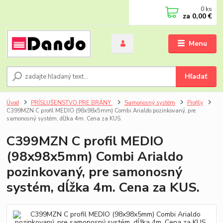
0
ks
za
0,00 €
Menu
Hľadať
Úvod
PRÍSLUŠENSTVO PRE BRÁNY
Samonosný systém
Profily
C399MZN C profil MEDIO (98x98x5mm) Combi Arialdo pozinkovaný, pre
samonosný systém, dĺžka 4m. Cena za KUS.
C399MZN C profil MEDIO
(98x98x5mm) Combi Arialdo
pozinkovaný, pre samonosný
systém, dĺžka 4m. Cena za KUS.