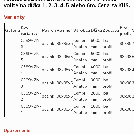
voliteľná dĺžka 1, 2, 3, 4, 5 alebo 6m. Cena za KUS.
Varianty
Kód
Pre
Galéria
Povrch
Rozmer
Výrobca
Dĺžka
Zostava
varianty
profil
C399MZN-
Combi
6000
iba
pozink
98x98x5
98x98
7
6
Arialdo
mm
profil
C399MZN-
Combi
5000
iba
pozink
98x98x5
98x98
6
5
Arialdo
mm
profil
C399MZN-
Combi
4000
iba
pozink
98x98x5
98x98
4
4
Arialdo
mm
profil
C399MZN-
Combi
3000
iba
pozink
98x98x5
98x98
3
3
Arialdo
mm
profil
C399MZN-
Combi
2000
iba
pozink
98x98x5
98x98
2
2
Arialdo
mm
profil
C399MZN-
Combi
1000
iba
pozink
98x98x5
98x98
1
1
Arialdo
mm
profil
Upozornenie