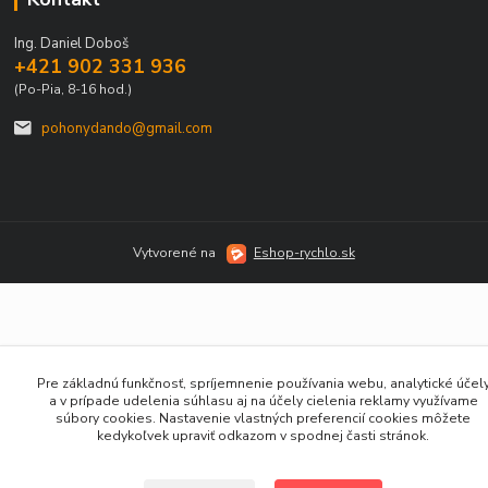
Ing. Daniel Doboš
+421 902 331 936
(Po-Pia, 8-16 hod.)
pohonydando@gmail.com
Vytvorené na
Eshop-rychlo.sk
Pre základnú funkčnosť, spríjemnenie používania webu, analytické účel
a v prípade udelenia súhlasu aj na účely cielenia reklamy využívame
súbory cookies. Nastavenie vlastných preferencií cookies môžete
kedykoľvek upraviť odkazom v spodnej časti stránok.