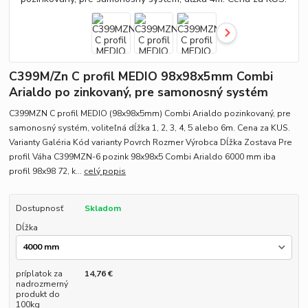
C399M/Zn C profil MEDIO 98x98x5mm Combi
Arialdo po zinkovaný, pre samonosný systém
C399MZN C profil MEDIO (98x98x5mm) Combi Arialdo pozinkovaný, pre
samonosný systém, voliteľná dĺžka 1, 2, 3, 4, 5 alebo 6m. Cena za KUS.
Varianty Galéria Kód varianty Povrch Rozmer Výrobca Dĺžka Zostava Pre
profil Váha C399MZN-6 pozink 98x98x5 Combi Arialdo 6000 mm iba
profil 98x98 72, k...
celý popis
Dostupnosť
Skladom
Dĺžka
príplatok za
14,76 €
nadrozmerný
produkt do
100kg