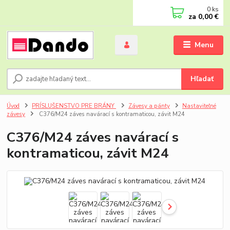
0
ks
za
0,00 €
Menu
Hľadať
Úvod
PRÍSLUŠENSTVO PRE BRÁNY
Závesy a pánty
Nastaviteľné
závesy
C376/M24 záves navárací s kontramaticou, závit M24
C376/M24 záves navárací s
kontramaticou, závit M24