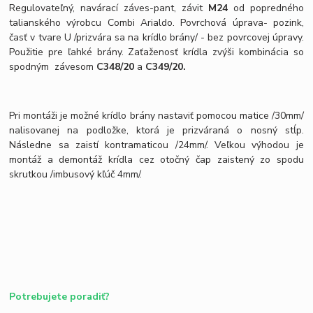
Regulovateľný, navárací záves-pant, závit
M24
od popredného
talianského výrobcu Combi Arialdo. Povrchová úprava- pozink,
časť v tvare U /prizvára sa na krídlo brány/ - bez povrcovej úpravy.
Použitie pre ľahké brány. Zaťaženosť krídla zvýši kombinácia so
spodným závesom
C348/20
a
C349/20.
Pri montáži je možné krídlo brány nastaviť pomocou matice /30mm/
nalisovanej na podložke, ktorá je prizváraná o nosný stĺp.
Následne sa zaistí kontramaticou /24mm/. Veľkou výhodou je
montáž a demontáž krídla cez otočný čap zaistený zo spodu
skrutkou /imbusový kľúč 4mm/.
Potrebujete poradiť?