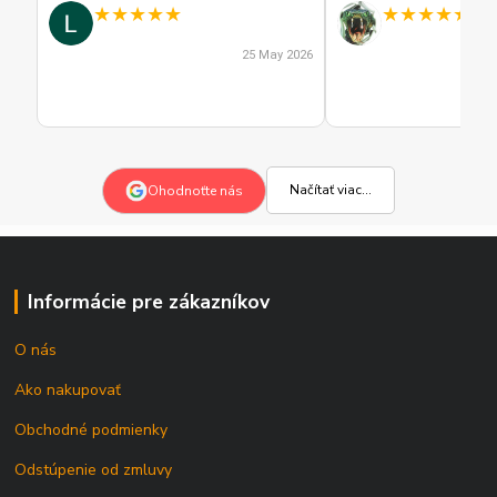
★
★
★
★
★
★
★
★
★
★
25 May 2026
Načítať viac...
Ohodnoťte nás
Informácie pre zákazníkov
O nás
Ako nakupovať
Obchodné podmienky
Odstúpenie od zmluvy