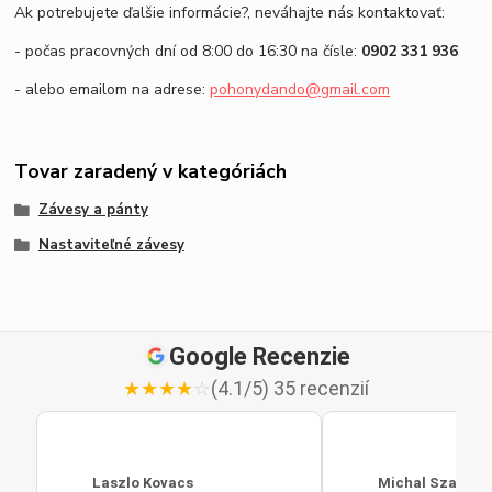
Ak potrebujete ďalšie informácie?, neváhajte nás kontaktovať:
- počas pracovných dní od 8:00 do 16:30 na čísle:
0902 331 936
- alebo emailom na adrese:
pohonydando@gmail.com
Tovar zaradený v kategóriách
Závesy a pánty
Nastaviteľné závesy
Google Recenzie
★
★
★
★
☆
(4.1/5) 35 recenzií
Laszlo Kovacs
Michal Szabo