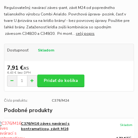
Regulovateľný, navárací záves-pant, závit M24 od popredného
talianského výrobcu Combi Arialdo. Povrchová úprava- pozink, časť v
tvare U /prizvára sa na krídlo brány/ - bez povrcovej úpravy. Použitie pre
ľahké brány. Zaťaženosť krídla zvýši kombinácia so spodným
závesom C348/20 a C349/20. Pri mont...
celý popis
Dostupnosť
Skladom
7,91 €
/
KS
6,43 €
bez DPH
Pridať do košíka
Číslo produktu:
C376/M24
Podobné produkty
C376/M16 záves navárací s
Skladom
kontramaticou, závit M16