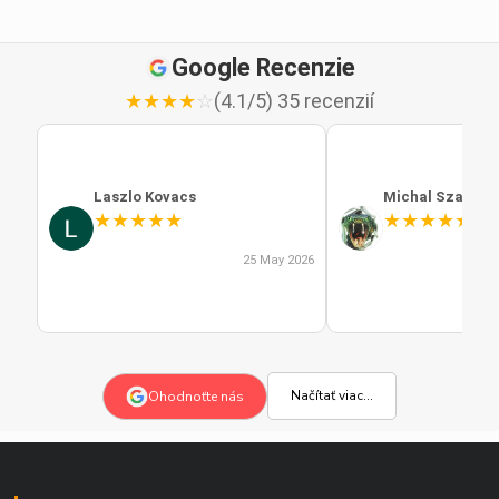
Google Recenzie
★
★
★
★
☆
(4.1/5) 35 recenzií
Laszlo Kovacs
Michal Szabo
★
★
★
★
★
★
★
★
★
★
25 May 2026
Načítať viac...
Ohodnoťte nás