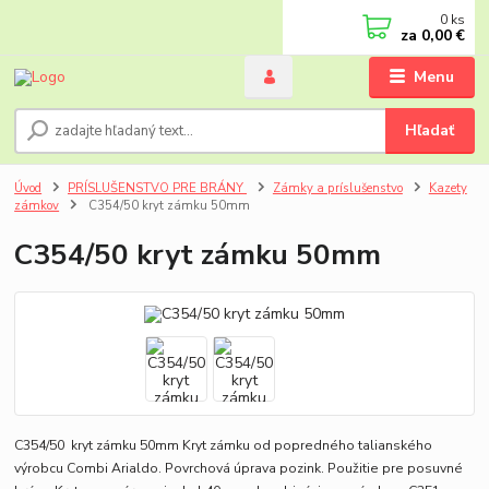
0
ks
za
0,00 €
Menu
Hľadať
Úvod
PRÍSLUŠENSTVO PRE BRÁNY
Zámky a príslušenstvo
Kazety
zámkov
C354/50 kryt zámku 50mm
C354/50 kryt zámku 50mm
C354/50 kryt zámku 50mm Kryt zámku od popredného talianského
výrobcu Combi Arialdo. Povrchová úprava pozink. Použitie pre posuvné