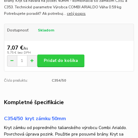
brány. Kryt sa navára na jockel 40mm - kombinácia so zámkom C351 a
C353. Technické parametre Výrobca COMBI ARIALDO Váha 0.59 kg
Potrebujete poradiť? Ak potrebuj...
celý popis
Dostupnosť
Skladom
7,07 €
/
ks
5,75 €
bez DPH
Pridať do košíka
Číslo produktu:
C354/50
Kompletné špecifikácie
C354/50 kryt zámku 50mm
Kryt zámku od popredného talianského výrobcu Combi Arialdo.
Povrchová úprava pozink. Použitie pre posuvné brány. Kryt sa