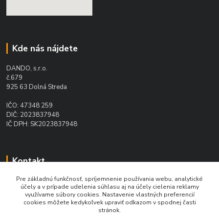
Kde nás nájdete
DANDO, s.r.o.
č.679
925 63 Dolná Streda
IČO: 47348 259
DIČ: 2023837948
IČ DPH: SK2023837948
Kontakt
Pre základnú funkčnosť, spríjemnenie používania webu, analytické
Ing. Daniel Doboš
účely a v prípade udelenia súhlasu aj na účely cielenia reklamy
+421 902 331 936
využívame súbory cookies. Nastavenie vlastných preferencií
(Po-Pia, 8-16 hod.)
cookies môžete kedykoľvek upraviť odkazom v spodnej časti
stránok.