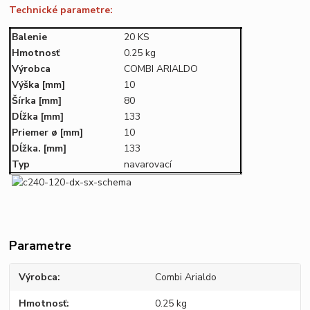
Technické parametre:
Balenie
20 KS
Hmotnosť
0.25 kg
Výrobca
COMBI ARIALDO
Výška
[mm]
10
Šírka
[mm]
80
Dĺžka
[mm]
133
Priemer ø
[mm]
10
Dĺžka.
[mm]
133
Typ
navarovací
Parametre
Výrobca
Combi Arialdo
Hmotnosť
0.25 kg