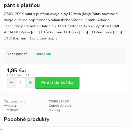
pánt s platňou
C240/120SX pánt s platňou dvojdielny 120mm (ľavý) Pánty naváracie
dvojdielné od popredného talianského výrobcu Combi Arialdo.
Technické parametre: Balenie 20 KS Hmotnosť 0.25 kg Výrobca COMBI
ARIALDO Výška [mm] 10 Šírka [mm] 80 Dĺžka [mm] 133 Priemer ø [mm]
10 Dĺžka. [mm] 133 ...
celý popis
Dostupnosť
Skladom
1,85 €
/
ks
1,50 €
bez DPH
Pridať do košíka
Číslo produktu:
C240/120SX
Výrobca:
Combi Arialdo
Hmotnosť:
0.25 kg
Podobné produkty