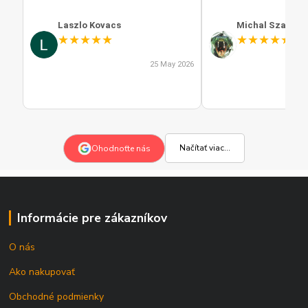
Laszlo Kovacs
Michal Szabo
★
★
★
★
★
★
★
★
★
★
25 May 2026
Načítať viac...
Ohodnoťte nás
Informácie pre zákazníkov
O nás
Ako nakupovať
Obchodné podmienky