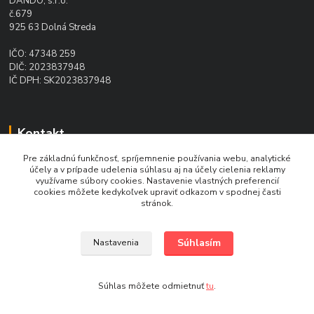
DANDO, s.r.o.
č.679
925 63 Dolná Streda
IČO: 47348 259
DIČ: 2023837948
IČ DPH: SK2023837948
Kontakt
Pre základnú funkčnosť, spríjemnenie používania webu, analytické
Ing. Daniel Doboš
účely a v prípade udelenia súhlasu aj na účely cielenia reklamy
+421 902 331 936
využívame súbory cookies. Nastavenie vlastných preferencií
(Po-Pia, 8-16 hod.)
cookies môžete kedykoľvek upraviť odkazom v spodnej časti
stránok.
pohonydando@gmail.com
Súhlasím
Nastavenia
Súhlas môžete odmietnuť
tu
.
Vytvorené na
Eshop-rychlo.sk