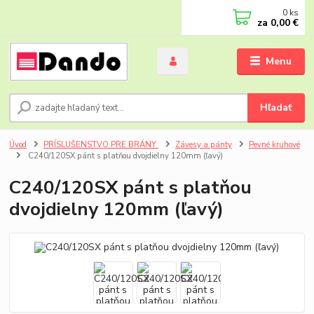
0
ks
za
0,00 €
Menu
Hľadať
Úvod
PRÍSLUŠENSTVO PRE BRÁNY
Závesy a pánty
Pevné kruhové
C240/120SX pánt s platňou dvojdielny 120mm (ľavý)
C240/120SX pánt s platňou
dvojdielny 120mm (ľavý)