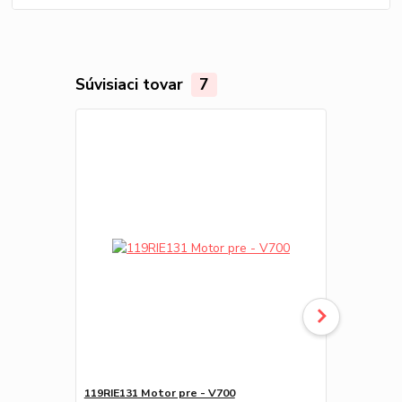
Súvisiaci tovar
7
119RIE131 Motor pre - V700
190CR10M45