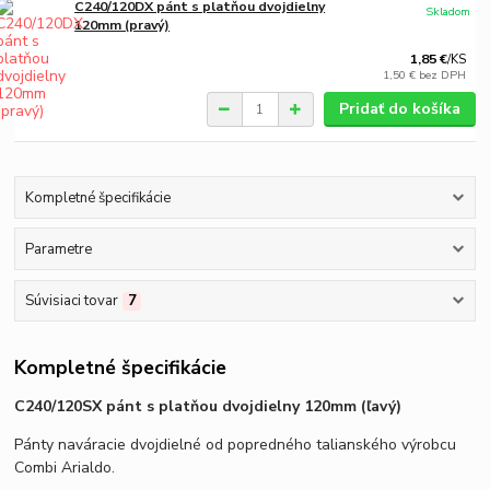
C240/120DX pánt s platňou dvojdielny
Skladom
120mm (pravý)
1,85 €
/
KS
1,50 €
bez DPH
Pridať do košíka
Kompletné špecifikácie
Parametre
Súvisiaci tovar
7
Kompletné špecifikácie
C240/120SX pánt s platňou dvojdielny 120mm (ľavý)
Pánty naváracie dvojdielné od popredného talianského výrobcu
Combi Arialdo.