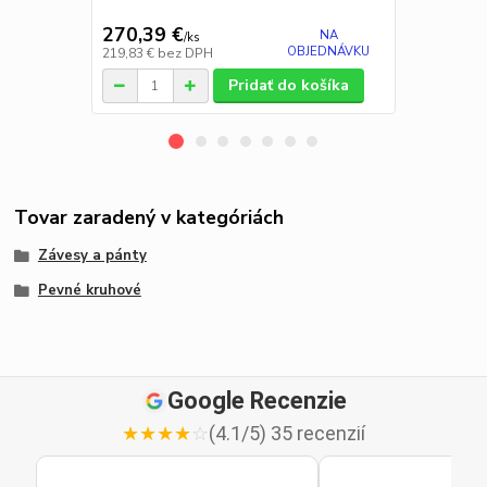
270,39 €
12,30 €
NA
/
ks
/
k
OBJEDNÁVKU
219,83 €
bez DPH
10,00 €
bez 
Pridať do košíka
Tovar zaradený v kategóriách
Závesy a pánty
Pevné kruhové
Google Recenzie
★
★
★
★
☆
(4.1/5) 35 recenzií