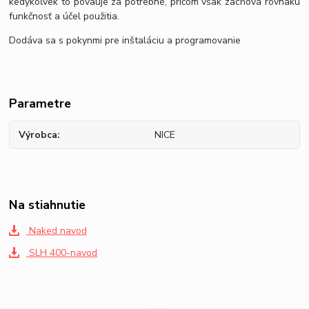
kedykoľvek to povauje za potrebné, pričom však zachová rovnakú
funkčnosť a účel použitia.
Dodáva sa s pokynmi pre inštaláciu a programovanie
Parametre
Výrobca
NICE
Na stiahnutie
Naked navod
SLH 400-navod