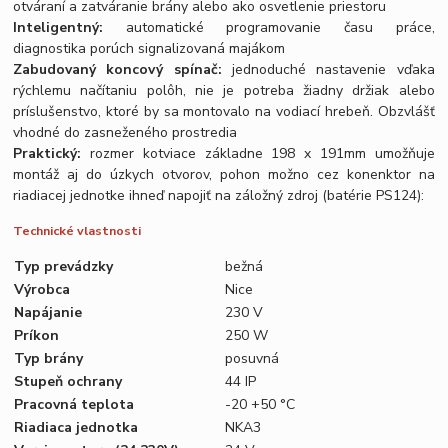
otváraní a zatváranie brány alebo ako osvetlenie priestoru
Inteligentný:
automatické programovanie času práce,
diagnostika porúch signalizovaná majákom
Zabudovaný koncový spínač:
jednoduché nastavenie vďaka
rýchlemu načítaniu polôh, nie je potreba žiadny držiak alebo
príslušenstvo, ktoré by sa montovalo na vodiací hrebeň. Obzvlášť
vhodné do zasneženého prostredia
Praktický:
rozmer kotviace základne 198 x 191mm umožňuje
montáž aj do úzkych otvorov, pohon možno cez konenktor na
riadiacej jednotke ihneď napojiť na záložný zdroj (batérie PS124):
Technické vlastnosti
Typ prevádzky
bežná
Výrobca
Nice
Napájanie
230 V
Príkon
250 W
Typ brány
posuvná
Stupeň ochrany
44 IP
Pracovná teplota
-20 +50 °C
Riadiaca jednotka
NKA3