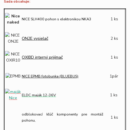
Sada obsahuje:
1 ks
NICE SLH400 pohon s elektronikou NKA3
ON2E vysielač
2 ks
OXIBD interný prijímač
1 ks
1pár
NICE EPMB fotobunka (BLUEBUS)
1 ks
ELDC maják 12-36V
odblokovací kľúč komponenty pre montáž
1 ks
pohonu,