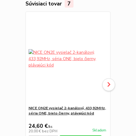
Súvisiaci tovar
7
NICE ON2E vysielač 2-kanálový, 433,92MHz,
NICE OX2 rád
séria ONE, bielo čierny, plávajúci kód
kanály
24,60 €
77,10 €
/
ks
/
k
Skladom
20,00 €
bez DPH
62,68 €
bez 