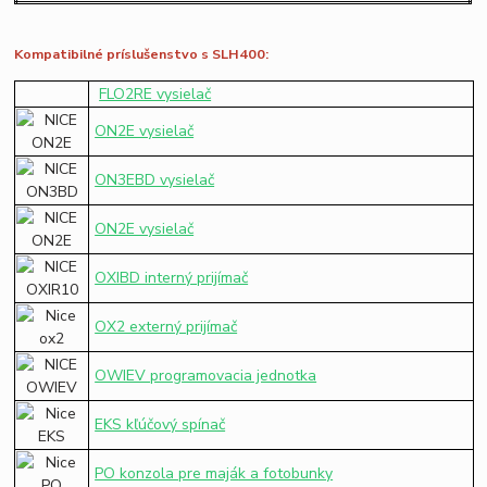
Kompatibilné príslušenstvo s SLH400:
FLO2RE vysielač
ON2E vysielač
ON3EBD vysielač
ON2E vysielač
OXIBD interný prijímač
OX2 externý prijímač
OWIEV programovacia jednotka
EKS kľúčový spínač
PO konzola pre maják a fotobunky