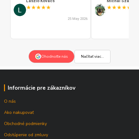
Laszlo Kovacs
Michal Szabo
★
★
★
★
★
★
★
★
★
★
25 May 2026
Načítať viac...
Ohodnoťte nás
Informácie pre zákazníkov
O nás
Ako nakupovať
Obchodné podmienky
Odstúpenie od zmluvy