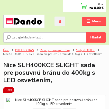
0
ks
za
0,00 €
Menu
Hľadať
Úvod
POHONY BÁN
Pohony - posuvné brány
Sady do 400 kg
Nice SLH400KCE SLIGHT sada pre posuvnú bránu do 400kg s LED osvetlením,
Nice SLH400KCE SLIGHT sada
pre posuvnú bránu do 400kg s
LED osvetlením,
Akcia