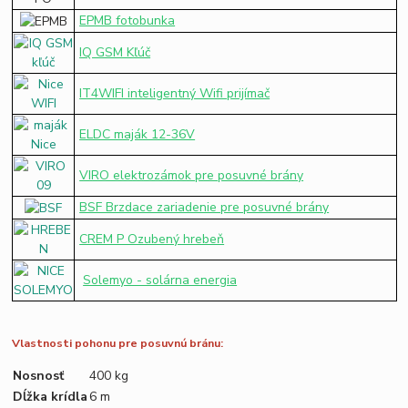
EPMB fotobunka
IQ GSM Kľúč
IT4WIFI inteligentný Wifi prijímač
ELDC maják 12-36V
VIRO elektrozámok pre posuvné brány
BSF Brzdace zariadenie pre posuvné brány
CREM P Ozubený hrebeň
Solemyo - solárna energia
Vlastnosti pohonu pre posuvnú bránu:
Nosnosť
400 kg
Dĺžka krídla
6 m