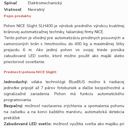
Spínač
Elektromechanický
Vratnosť
Nevratný
Popis produktu
Pohon NICE Slight SLH400 je výrobok predného výrobcu kvalitnej
bránovej automatizačnej techniky, talianskej firmy NICE.
Tento pohon je vhodný pre automatizáciu privátnych posuvných a
samonosných brán s hmotnosťou do 400 kg a maximálnej šírky
prejazdu 6 m. Ako jediný pohon vo svojej triede ponúka
zabudované LED svetlo, ktoré možno použiť ako maják alebo
priestorové osvetlenie.
Prednosti pohonu NICE Slight:
Jednoduchý:
vďaka technológii BlueBUS možno k riadiacej
jednotke pripojiť až 7 párov fotobuniek a ďalšie bezpečnostné a
signalizačné zariadenia. Pohon má funkciu automatického
programovania.
Bezpečný:
možnosť nastavenia zrýchlenia a spomalenia pohonu
na začiatku a na konci každého manévru, automatická detekcia
prekážok
Zabudované LED svetlo:
možnosť využitia svetla ako majáku pri