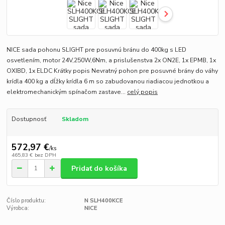
NICE sada pohonu SLIGHT pre posuvnú bránu do 400kg s LED
osvetlením, motor 24V,250W,6Nm, a prislušenstva 2x ON2E, 1x EPMB, 1x
OXIBD, 1x ELDC Krátky popis Nevratný pohon pre posuvné brány do váhy
krídla 400 kg a dĺžky krídla 6 m so zabudovanou riadiacou jednotkou a
elektromechanickým spínačom zastave...
celý popis
Dostupnosť
Skladom
572,97 €
/
ks
465,83 €
bez DPH
Pridať do košíka
Číslo produktu:
N SLH400KCE
Výrobca:
NICE