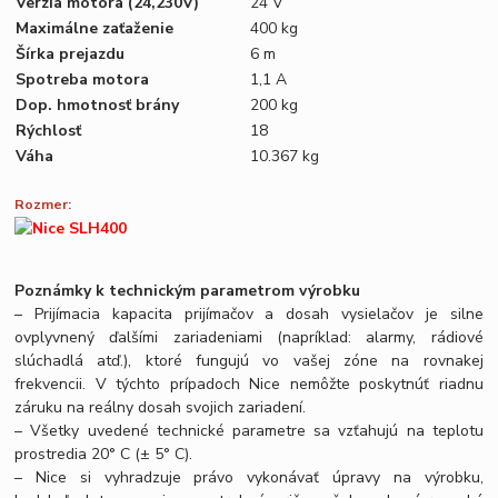
Verzia motora (24,230V)
24 V
Maximálne zaťaženie
400 kg
Šírka prejazdu
6 m
Spotreba motora
1,1 A
Dop. hmotnosť brány
200 kg
Rýchlosť
18
Váha
10.367 kg
Rozmer:
Poznámky k technickým parametrom výrobku
– Prijímacia kapacita prijímačov a dosah vysielačov je silne
ovplyvnený ďalšími zariadeniami (napríklad: alarmy, rádiové
slúchadlá atď.), ktoré fungujú vo vašej zóne na rovnakej
frekvencii. V týchto prípadoch Nice nemôžte poskytnúť riadnu
záruku na reálny dosah svojich zariadení.
– Všetky uvedené technické parametre sa vzťahujú na teplotu
prostredia 20° C (± 5° C).
– Nice si vyhradzuje právo vykonávať úpravy na výrobku,