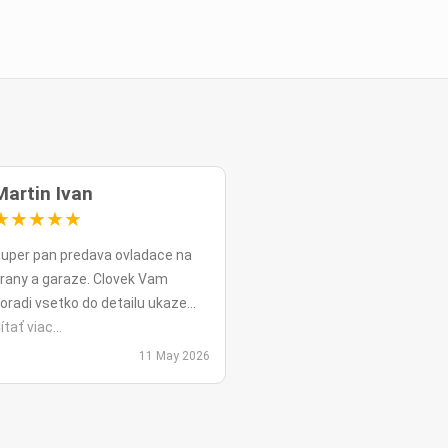
Martin Ivan
★
★
★
★
★
uper pan predava ovladace na
rany a garaze. Clovek Vam
oradi vsetko do detailu ukaze
opripade nadstavy priamo na
ítať viac...
ieste a ked uz nahodou to nejde
11 May 2026
ko v mojom pripade zavolali sme
polu videohor a priamo pomohol
 nadstavenim. Za mna je tento
an jednicka vo svojom obore.