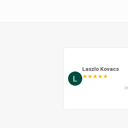
Laszlo Kovacs
★
★
★
★
★
25