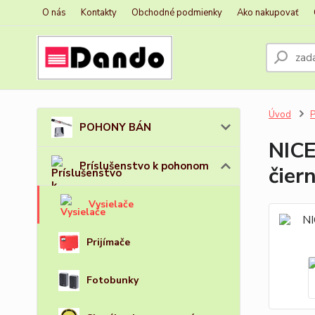
O nás
Kontakty
Obchodné podmienky
Ako nakupovať
Úvod
P
POHONY BÁN
NICE
Príslušenstvo k pohonom
čier
Vysielače
Prijímače
Fotobunky