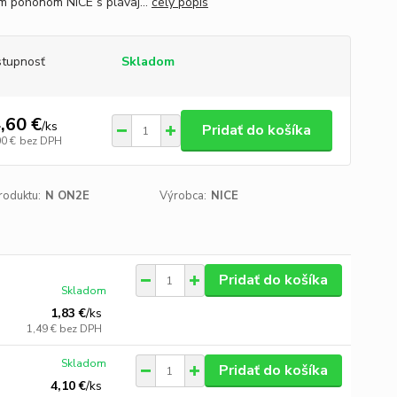
m pohonom NICE s plávaj...
celý popis
tupnosť
Skladom
,60 €
/
ks
Pridať do košíka
00 €
bez DPH
roduktu:
N ON2E
Výrobca:
NICE
Pridať do košíka
Skladom
1,83 €
/
ks
1,49 €
bez DPH
Skladom
Pridať do košíka
4,10 €
/
ks