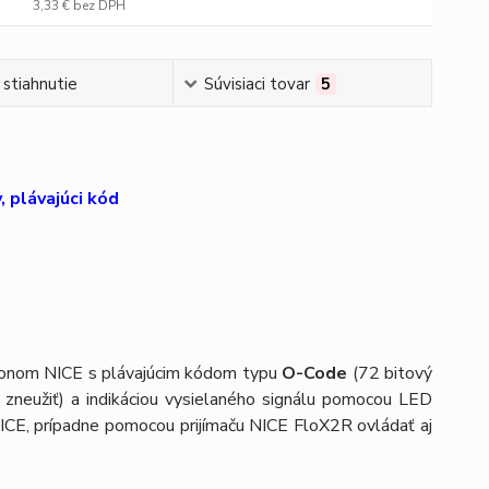
3,33 €
bez DPH
 stiahnutie
Súvisiaci tovar
5
 plávajúci kód
onom NICE s plávajúcim kódom typu
O-Code
(72 bitový
 zneužiť) a indikáciou vysielaného signálu pomocou LED
ICE, prípadne pomocou prijímaču NICE FloX2R ovládať aj