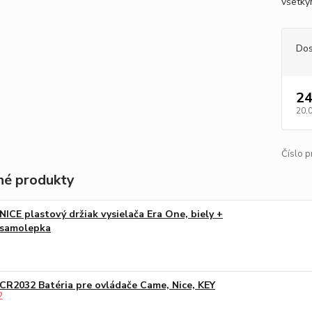
všetký
Dos
24
20,
Číslo p
é produkty
NICE plastový držiak vysielača Era One, biely +
samolepka
CR2032 Batéria pre ovládače Came, Nice, KEY