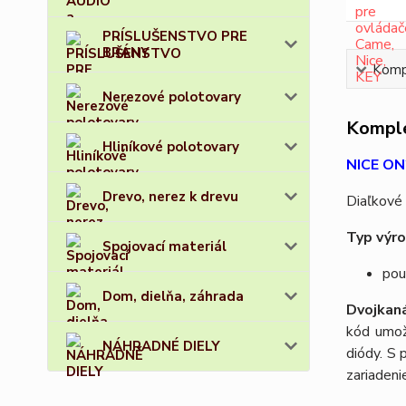
PRÍSLUŠENSTVO PRE
BRÁNY
Kompl
Nerezové polotovary
Komple
Hliníkové polotovary
NICE ON2
Drevo, nerez k drevu
Diaľkové 
Typ výro
Spojovací materiál
pou
Dom, dielňa, záhrada
Dvojkan
kód umož
NÁHRADNÉ DIELY
diódy. S
zariadenie