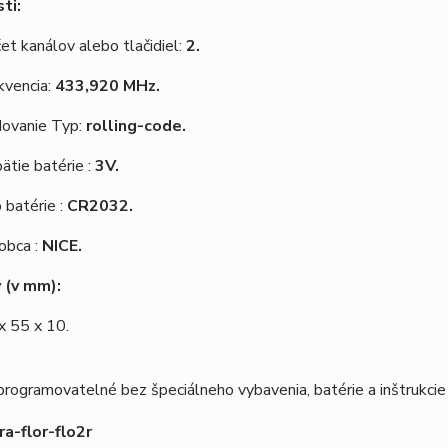
ti:
et kanálov alebo tlačidiel:
2.
kvencia:
433,920 MHz.
ovanie Typ:
rolling-code.
ätie batérie :
3V.
 batérie :
CR2032.
obca :
NICE.
 (v mm):
x 55 x 10.
rogramovatelné bez špeciálneho vybavenia, batérie a inštrukcie