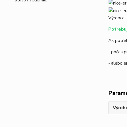
stavov vedomia.
Výrobca:
Potrebuj
Ak potreb
- počas p
- alebo 
Param
Výrob