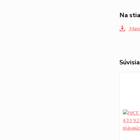
Na sti
Manu
Súvisia