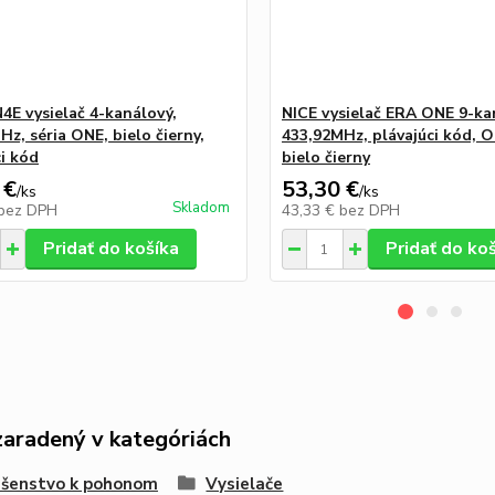
4E vysielač 4-kanálový,
NICE vysielač ERA ONE 9-ka
z, séria ONE, bielo čierny,
433,92MHz, plávajúci kód, 
ci kód
bielo čierny
 €
53,30 €
/
ks
/
ks
Skladom
bez DPH
43,33 €
bez DPH
Pridať do košíka
Pridať do ko
zaradený v kategóriách
ušenstvo k pohonom
Vysielače