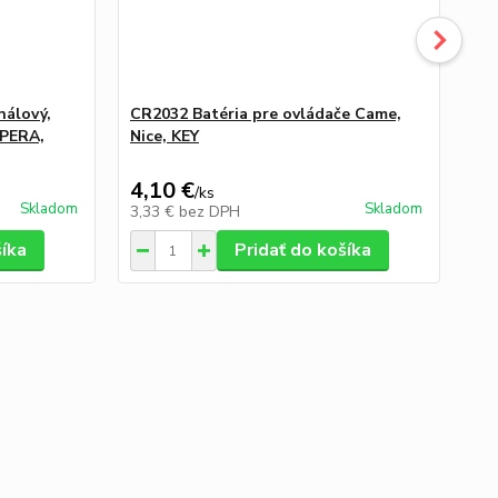
nálový,
CR2032 Batéria pre ovládače Came,
NI
OPERA,
Nice, KEY
ob
4,10 €
55
/
ks
Skladom
Skladom
3,33 €
bez DPH
45
šíka
Pridať do košíka