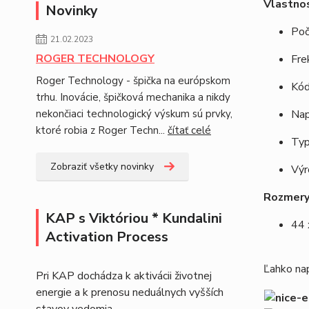
Vlastnos
Novinky
Poč
21.02.2023
ROGER TECHNOLOGY
Fre
Roger Technology - špička na európskom
Kód
trhu. Inovácie, špičková mechanika a nikdy
nekončiaci technologický výskum sú prvky,
Nap
ktoré robia z Roger Techn...
čítať celé
Typ
Zobraziť všetky novinky
Výr
Rozmery
KAP s Viktóriou * Kundalini
44 
Activation Process
Ľahko nap
Pri KAP dochádza k aktivácii životnej
energie a k prenosu neduálnych vyšších