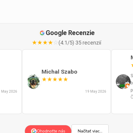
Google Recenzie
★
★
★
★
☆
(4.1/5) 35 recenzií
Michal Szabo
S
★
★
★
★
★
b
p
 May 2026
19 May 2026
p
Č
m
a
s
z
Ohodnoťte nás
Načítať viac...
p