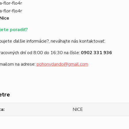
Nice
ete poradiť?
ujete ďalšie informácie?, neváhajte nás kontaktovať:
racovných dní od 8:00 do 16:30 na čísle:
0902 331 936
emailom na adrese:
pohonydando@gmail.com
etre
ca
NICE