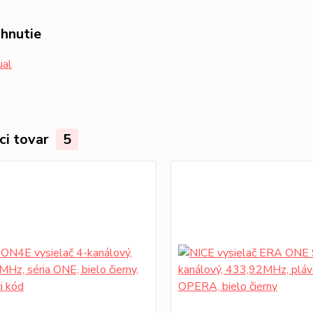
ahnutie
al
ci tovar
5