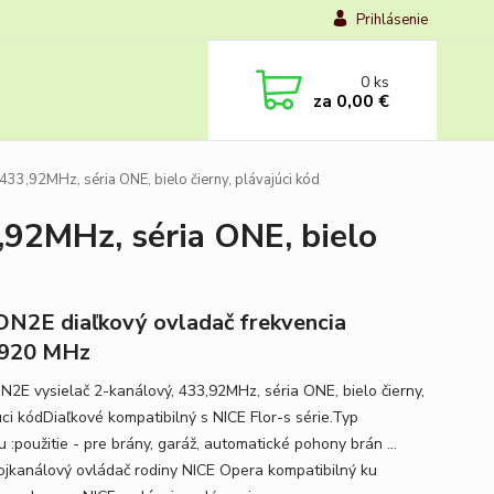
Prihlásenie
0
ks
za
0,00 €
33,92MHz, séria ONE, bielo čierny, plávajúci kód
,92MHz, séria ONE, bielo
ON2E diaľkový ovladač frekvencia
,920 MHz
N2E vysielač 2-kanálový, 433,92MHz, séria ONE, bielo čierny,
úci kódDiaľkové kompatibilný s NICE Flor-s série.Typ
 :použitie - pre brány, garáž, automatické pohony brán ...
ojkanálový ovládač rodiny NICE Opera kompatibilný ku