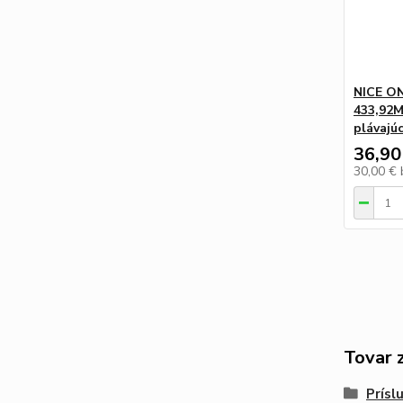
NICE ON
433,92MH
plávajú
36,90
30,00 €
Tovar 
Prísl