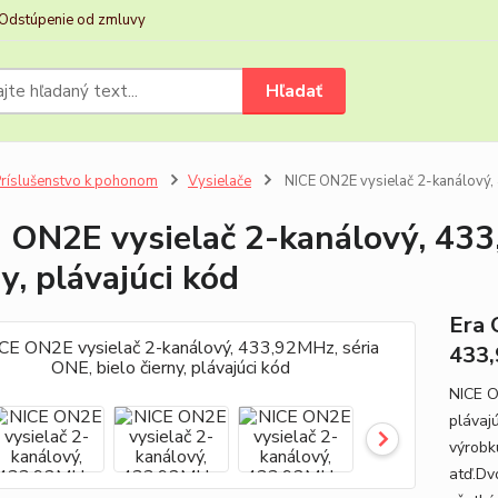
Odstúpenie od zmluvy
Hľadať
ríslušenstvo k pohonom
Vysielače
NICE ON2E vysielač 2-kanálový, 4
 ON2E vysielač 2-kanálový, 433
ny, plávajúci kód
Era 
433
NICE O
plávaj
výrobku
atď.Dv