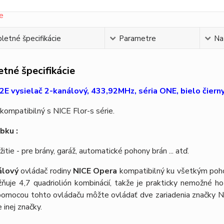
etné špecifikácie
Parametre
Na
tné špecifikácie
E vysielač 2-kanálový, 433,92MHz, séria ONE, bielo čierny,
kompatibilný s NICE Flor-s série.
bku :
žitie - pre brány, garáž, automatické pohony brán ... atď.
álový
ovládač rodiny
NICE Opera
kompatibilný ku všetkým poh
ňuje 4,7 quadriolión kombinácií, takže je prakticky nemožné ho
 pomocou tohto ovládaču môžte ovládať dve zariadenia značky N
 inej značky.