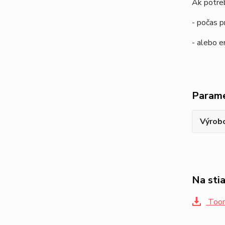
Ak potreb
- počas p
- alebo 
Param
Výrob
Na sti
Toon