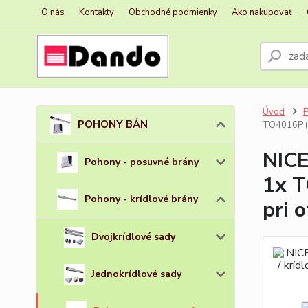
O nás
Kontakty
Obchodné podmienky
Ako nakupovať
Úvod
POHONY BÁN
TO4016P (2
NICE
Pohony - posuvné brány
1x T
Pohony - krídlové brány
pri 
Dvojkrídlové sady
Jednokrídlové sady