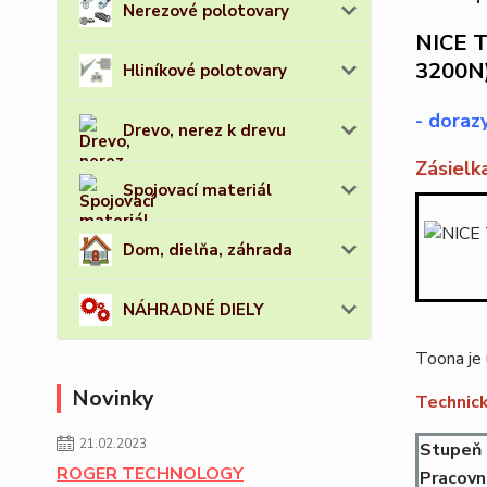
Nerezové polotovary
NICE T
3200N),
Hliníkové polotovary
- dorazy
Drevo, nerez k drevu
Zásielk
Spojovací materiál
Dom, dielňa, záhrada
NÁHRADNÉ DIELY
Toona je 
Novinky
Technic
21.02.2023
Stupeň 
ROGER TECHNOLOGY
Pracovn