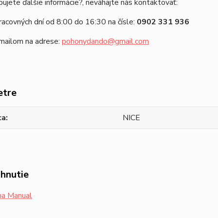
ujete ďalšie informácie?, neváhajte nás kontaktovať:
racovných dní od 8:00 do 16:30 na čísle:
0902 331 936
emailom na adrese:
pohonydando@gmail.com
etre
ca
NICE
ahnutie
a Manual