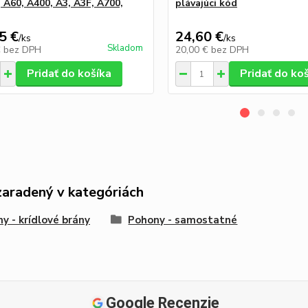
, A60, A400, A3, A3F, A700,
plávajúci kód
5 €
24,60 €
/
ks
/
ks
Skladom
€
bez DPH
20,00 €
bez DPH
Pridať do košíka
Pridať do ko
zaradený v kategóriách
y - krídlové brány
Pohony - samostatné
Google Recenzie