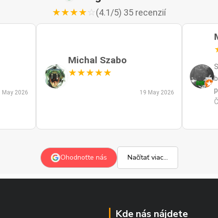
★
★
★
★
☆
(4.1/5) 35 recenzií
Michal Szabo
S
★
★
★
★
★
b
p
 May 2026
19 May 2026
p
Č
m
a
s
z
Ohodnoťte nás
Načítať viac...
p
Kde nás nájdete