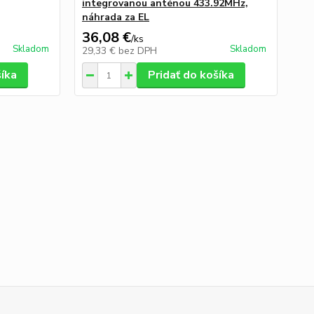
integrovanou anténou 433.92MHz,
náhrada za EL
36,08 €
55
/
ks
Skladom
Skladom
29,33 €
bez DPH
45
šíka
Pridať do košíka