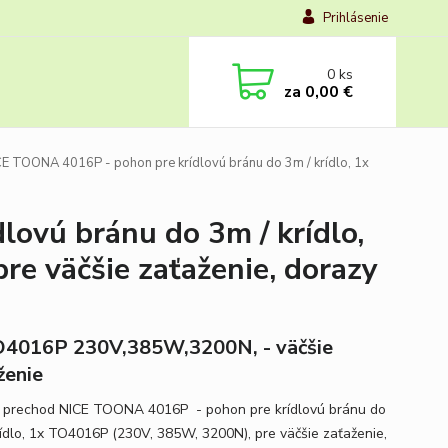
Prihlásenie
0
ks
za
0,00 €
E TOONA 4016P - pohon pre krídlovú bránu do 3m / krídlo, 1x
ovú bránu do 3m / krídlo,
e väčšie zaťaženie, dorazy
4016P 230V,385W,3200N, - väčšie
ženie
 prechod NICE TOONA 4016P - pohon pre krídlovú bránu do
rídlo, 1x TO4016P (230V, 385W, 3200N), pre väčšie zaťaženie,