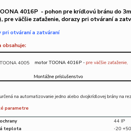
OONA 4016P - pohon pre krídlovú bránu do 3m 
 pre väčšie zaťaženie, dorazy pri otváraní a zat
 pri otváraní a zatváraní
a obsahuje:
motor TOONA 4016P -
pre väčšie zaťaženie,
Montážne príslušenstvo
určená na automatizovanie jedno alebo dvojkrídlovej brány na re
ké parametre
ochrany
44 IP
á teplota
-20 +50