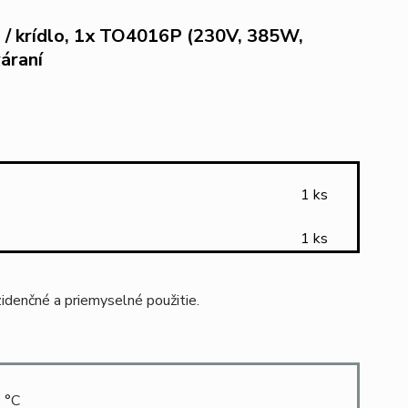
/ krídlo, 1x TO4016P (230V, 385W,
váraní
1 ks
1 ks
zidenčné a priemyselné použitie.
 °C