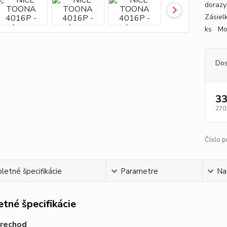
dorazy 
Zásiel
ks Mon
Dos
33
270
Číslo p
etné špecifikácie
Parametre
Na
tné špecifikácie
prechod