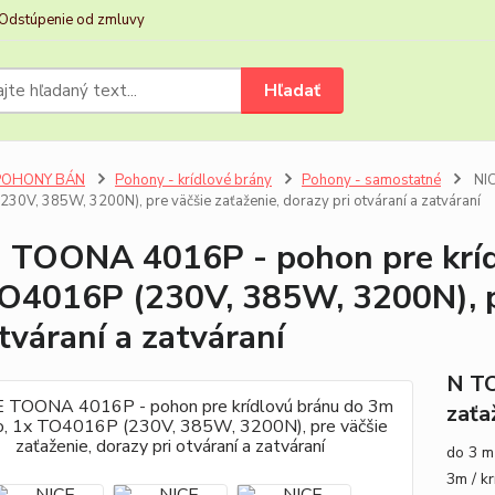
Odstúpenie od zmluvy
Hľadať
POHONY BÁN
Pohony - krídlové brány
Pohony - samostatné
NIC
30V, 385W, 3200N), pre väčšie zaťaženie, dorazy pri otváraní a zatváraní
 TOONA 4016P - pohon pre krídl
O4016P (230V, 385W, 3200N), pr
otváraní a zatváraní
N TO
zaťa
do 3 m
3m / k