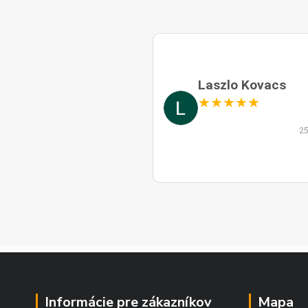
Laszlo Kovacs
★
★
★
★
★
25
Informácie pre zákazníkov
Mapa