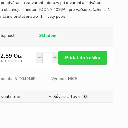
pri otváraní a zatváraní - dorazy pri otváraní a zatváraní
ka obsahuje: motor TOONA 4016P - pre väčšie zaťaženie, 1
tážne príslušenstvo 1 ...
celý popis
tupnosť
Skladom
2,59 €
/
ks
Pridať do košíka
,40 €
bez DPH
roduktu:
N TO4016P
Výrobca:
NICE
 stiahnutie
Súvisiaci tovar
6