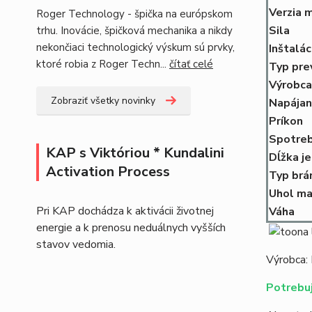
Verzia 
Roger Technology - špička na európskom
Sila
trhu. Inovácie, špičková mechanika a nikdy
nekončiaci technologický výskum sú prvky,
Inštalác
ktoré robia z Roger Techn...
čítať celé
Typ pre
Výrobca
Zobraziť všetky novinky
Napájan
Príkon
Spotre
KAP s Viktóriou * Kundalini
Dĺžka j
Activation Process
Typ brá
Uhol ma
Pri KAP dochádza k aktivácii životnej
Váha
energie a k prenosu neduálnych vyšších
stavov vedomia.
Výrobca:
Potrebuj