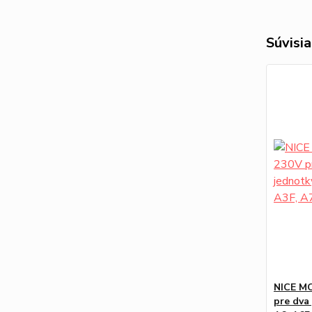
Súvisia
NICE MC
pre dva