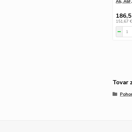
A6, A6F
186,5
151,67 
Tovar 
Pohon