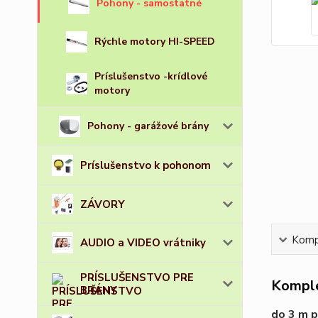
Pohony - samostatné
Rýchle motory HI-SPEED
Príslušenstvo -krídlové
motory
Pohony - garážové brány
Príslušenstvo k pohonom
ZÁVORY
Kompl
AUDIO a VIDEO vrátniky
PRÍSLUŠENSTVO PRE
Komple
BRÁNY
do 3 m 