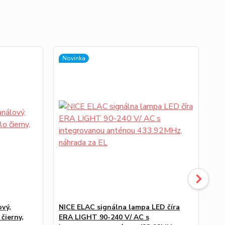
Novinka
ový,
NICE ELAC signálna lampa LED číra
NI
čierny,
ERA LIGHT 90-240 V/ AC s
ob