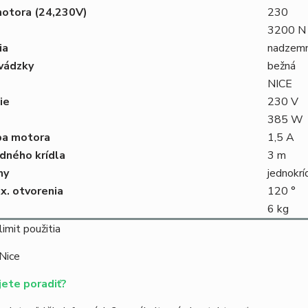
motora (24,230V)
230
3200 N
ia
nadzem
vádzky
bežná
NICE
ie
230 V
385 W
ba motora
1,5 A
edného krídla
3 m
ny
jednokrí
x. otvorenia
120 °
6 kg
 Nice
ete poradiť?