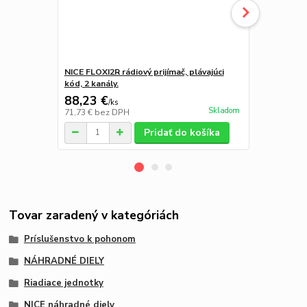
NICE FLOXI2R rádiový prijímač, plávajúci
NICE ON2E v
kód, 2 kanály.
séria ONE, bi
88,23 €
24,60 €
/
ks
/
k
Skladom
71,73 €
bez DPH
20,00 €
bez 
Pridať do košíka
Tovar zaradený v kategóriách
Príslušenstvo k pohonom
NÁHRADNÉ DIELY
Riadiace jednotky
NICE náhradné diely