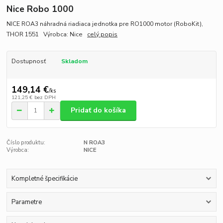
Nice Robo 1000
NICE ROA3 náhradná riadiaca jednotka pre RO1000 motor (RoboKit),
THOR 1551 Výrobca: Nice
celý popis
Dostupnosť
Skladom
149,14 €
/
ks
121,25 €
bez DPH
Pridať do košíka
Číslo produktu:
N ROA3
Výrobca:
NICE
Kompletné špecifikácie
Parametre