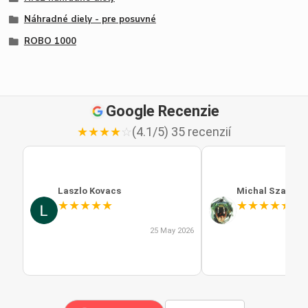
Náhradné diely - pre posuvné
ROBO 1000
Google Recenzie
★
★
★
★
☆
(4.1/5) 35 recenzií
Laszlo Kovacs
Michal Szabo
★
★
★
★
★
★
★
★
★
★
25 May 2026