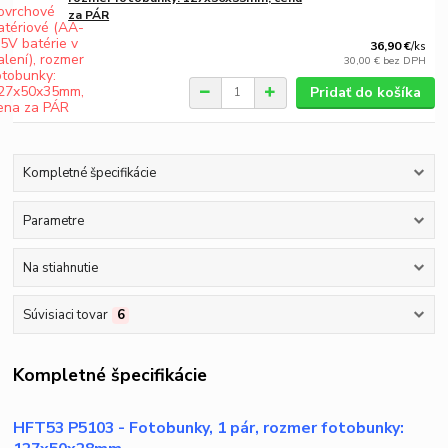
za PÁR
36,90 €
/
ks
30,00 €
bez DPH
Pridať do košíka
Kompletné špecifikácie
Parametre
Na stiahnutie
Súvisiaci tovar
6
Kompletné špecifikácie
HFT53 P5103 - Fotobunky, 1 pár, rozmer fotobunky: