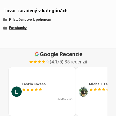
Tovar zaradený v kategóriách
Príslušenstvo k pohonom
Fotobunky
Google Recenzie
★
★
★
★
☆
(4.1/5) 35 recenzií
Laszlo Kovacs
Michal Szabo
★
★
★
★
★
★
★
★
★
★
25 May 2026