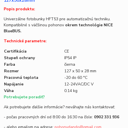
127x50x28mm
Popis produktu:
Univerzálne fotobunky HFT53 pre automatizačnú techniku.
Kompatibilné s väčšinou pohonov
okrem technológie NICE
BlueBUS.
Technické parametre:
Certifikácia
CE
Stupeň ochrany
IP54 IP
Farba
čierna
Rozmer
127 x 50 x 28 mm
Pracovná teplota
-20 do 60 °C
Napájanie
12-24VAC/DC V
Váha
0.14 kg
Potrebujete poradiť?
Ak potrebujete ďalšie informácie? neváhajte nás kontaktovať:
- počas pracovných dní od 8:00 do 16:30 na čísle:
0902 331 936
- alebo emailom na adrese:
pohonydando@gmail.com