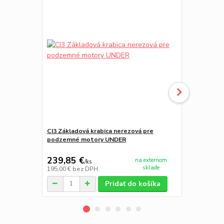
CI3 Základová krabica nerezová pre
119RIE169 -
podzemné motory UNDER
239,85 €
12,82 €
na externom
/
ks
/
k
sklade
195,00 €
bez DPH
10,42 €
bez 
Pridať do košíka