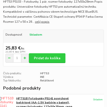
HFT53 P5103 - Fotobunky, 1 pár, rozmer fotobunky: 127x50x28mm Popis
produktu: Univerzálne fotobunky HFT53 pre automatizačnú techniku.
Kompatibilné s väčšinou pohonov okrem technológie NICE BlueBUS.
Technické parametre: Certifikácia CE Stupeň ochrany IP54 IP Farba čierna
Rozmer 127 x 50 x 28...
celý popis
Dostupnosť
Skladom
25,83 €
/
ks
21,00 €
bez DPH
Pridať do košíka
Číslo produktu:
HFT53
Výrobca:
INE
Typ fotobunby:
Relátkové
Podobné produkty
HFT51B Fotobunky P5141 povrchové
Skladom
batériové (AA-1.5V batérie v balení),
rozmer fotobunky: 127x50x35mm, cena