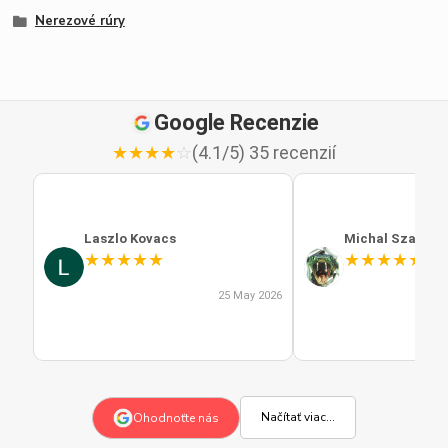
Nerezové rúry
Google Recenzie
★
★
★
★
☆
(4.1/5) 35 recenzií
Laszlo Kovacs
Michal Szabo
★
★
★
★
★
★
★
★
★
★
25 May 2026
Načítať viac...
Ohodnoťte nás