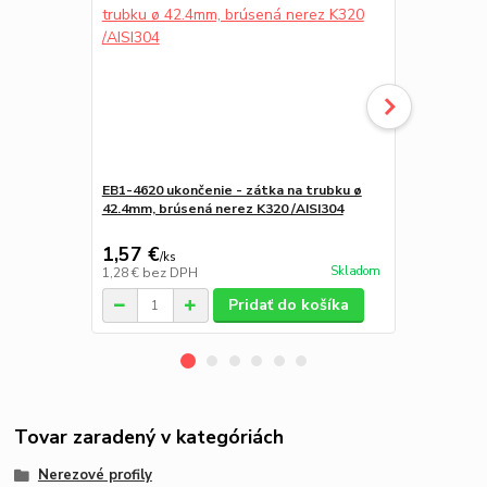
EB1-4620 ukončenie - zátka na trubku ø
CG622 - hor
42.4mm, brúsená nerez K320 /AISI304
kolieskami 
1,57 €
9,74 €
/
ks
/
ks
Skladom
1,28 €
bez DPH
7,92 €
bez D
Pridať do košíka
Tovar zaradený v kategóriách
Nerezové profily