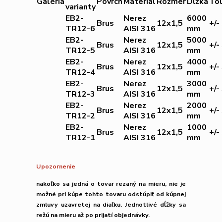
Galéria
Povrch
Materiál
Rozmer
Dĺžka
Tol
varianty
EB2-
Nerez
6000
Brus
12x1,5
+/
TR12-6
AISI 316
mm
EB2-
Nerez
5000
Brus
12x1,5
+/
TR12-5
AISI 316
mm
EB2-
Nerez
4000
Brus
12x1,5
+/
TR12-4
AISI 316
mm
EB2-
Nerez
3000
Brus
12x1,5
+/
TR12-3
AISI 316
mm
EB2-
Nerez
2000
Brus
12x1,5
+/
TR12-2
AISI 316
mm
EB2-
Nerez
1000
Brus
12x1,5
+/
TR12-1
AISI 316
mm
Upozornenie
nakoľko sa jedná o tovar rezaný na mieru,
nie je
možné
pri kúpe tohto tovaru
odstúpiť od kúpnej
zmluvy uzavretej na diaľku.
Jednotlivé dĺžky sa
režú na mieru až po prijatí objednávky.