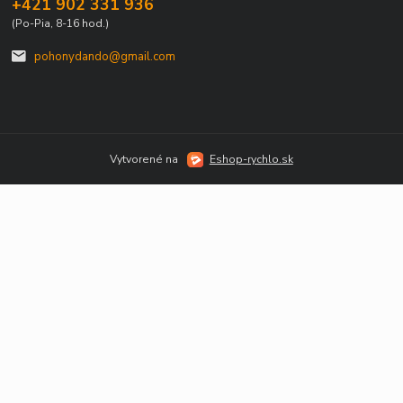
+421 902 331 936
(Po-Pia, 8-16 hod.)
pohonydando@gmail.com
Vytvorené na
Eshop-rychlo.sk