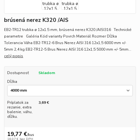
brúsená nerez K320 /AIS
EB2-TR12 trubka ø 12x1.5 mm, brúsená nerez K320 /AISI316 Technické
parametre Galéria Kód varianty Povrch Materiál Rozmer Dĺžka
Tolerancia Váha EB2-TR12-6 Brus Nerez AISI 316 12x1,5 6000 mm +/-
5mm 2,4 kg EB2-TR12-5 Brus Nerez AISI 316 12x1,5 5000 mm +/- 5mm...
celý popis
Dostupnosť
Skladom
Dĺžka
Príplatok za
3,69 €
rezanie, extra
balenie, váhu,
dĺžku.
19,77 €
/
kus
16,07 €
bez DPH