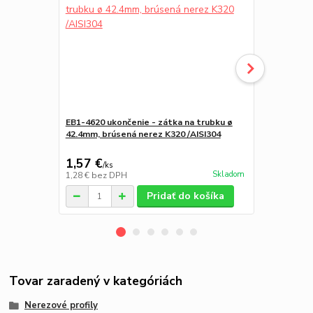
EB1-4620 ukončenie - zátka na trubku ø
CG622 - hor
42.4mm, brúsená nerez K320 /AISI304
kolieskami 
1,57 €
9,74 €
/
ks
/
ks
Skladom
1,28 €
bez DPH
7,92 €
bez D
Pridať do košíka
Tovar zaradený v kategóriách
Nerezové profily