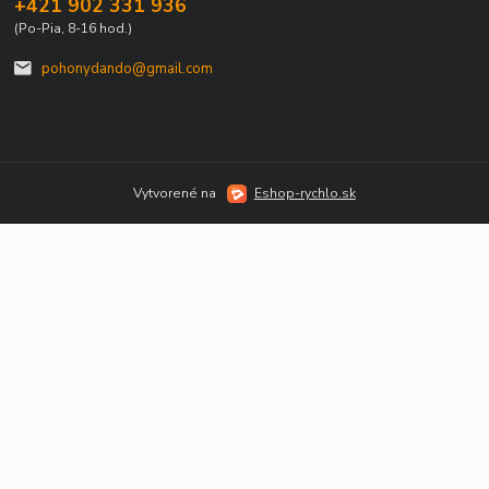
+421 902 331 936
(Po-Pia, 8-16 hod.)
pohonydando@gmail.com
Vytvorené na
Eshop-rychlo.sk