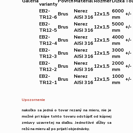
Galéria
Povrch
Materiál
Rozmer
Dĺžka
Tol
varianty
EB2-
Nerez
6000
Brus
12x1,5
+/
TR12-6
AISI 316
mm
EB2-
Nerez
5000
Brus
12x1,5
+/
TR12-5
AISI 316
mm
EB2-
Nerez
4000
Brus
12x1,5
+/
TR12-4
AISI 316
mm
EB2-
Nerez
3000
Brus
12x1,5
+/
TR12-3
AISI 316
mm
EB2-
Nerez
2000
Brus
12x1,5
+/
TR12-2
AISI 316
mm
EB2-
Nerez
1000
Brus
12x1,5
+/
TR12-1
AISI 316
mm
Upozornenie
nakoľko sa jedná o tovar rezaný na mieru,
nie je
možné
pri kúpe tohto tovaru
odstúpiť od kúpnej
zmluvy uzavretej na diaľku.
Jednotlivé dĺžky sa
režú na mieru až po prijatí objednávky.