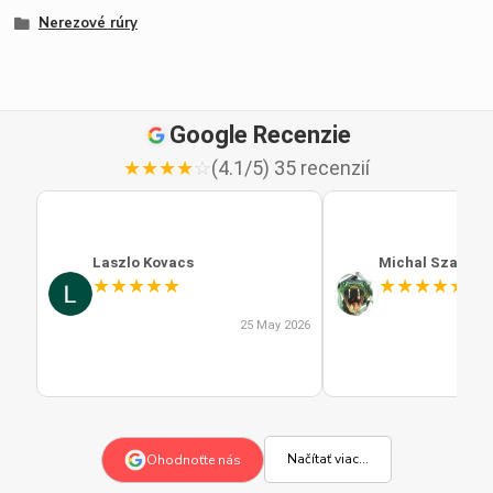
Nerezové rúry
Google Recenzie
★
★
★
★
☆
(4.1/5) 35 recenzií
Laszlo Kovacs
Michal Szabo
★
★
★
★
★
★
★
★
★
★
25 May 2026
Načítať viac...
Ohodnoťte nás