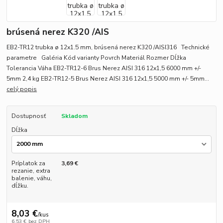
brúsená nerez K320 /AIS
EB2-TR12 trubka ø 12x1.5 mm, brúsená nerez K320 /AISI316 Technické
parametre Galéria Kód varianty Povrch Materiál Rozmer Dĺžka
Tolerancia Váha EB2-TR12-6 Brus Nerez AISI 316 12x1,5 6000 mm +/-
5mm 2,4 kg EB2-TR12-5 Brus Nerez AISI 316 12x1,5 5000 mm +/- 5mm...
celý popis
Dostupnosť
Skladom
Dĺžka
Príplatok za
3,69 €
rezanie, extra
balenie, váhu,
dĺžku.
8,03 €
/
kus
6,53 €
bez DPH