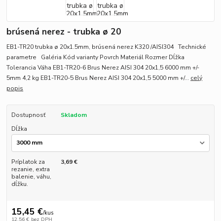
brúsená nerez - trubka ø 20
EB1-TR20 trubka ø 20x1.5mm, brúsená nerez K320 /AISI304 Technické
parametre Galéria Kód varianty Povrch Materiál Rozmer Dĺžka
Tolerancia Váha EB1-TR20-6 Brus Nerez AISI 304 20x1,5 6000 mm +/-
5mm 4,2 kg EB1-TR20-5 Brus Nerez AISI 304 20x1,5 5000 mm +/...
celý
popis
Dostupnosť
Skladom
Dĺžka
Príplatok za
3,69 €
rezanie, extra
balenie, váhu,
dĺžku.
15,45 €
/
kus
12,56 €
bez DPH