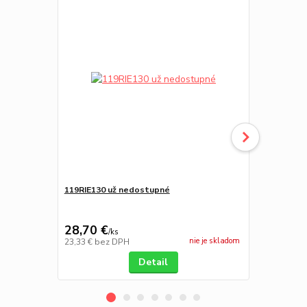
119RIE130 už nedostupné
WLA2 napája
28,70 €
103,14 
/
ks
nie je skladom
23,33 €
bez DPH
83,85 €
bez 
Detail