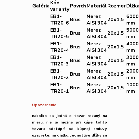
Kód
Galéria
Povrch
Materiál
Rozmer
Dĺžk
varianty
EB1-
Nerez
6000
Brus
20x1,5
TR20-6
AISI 304
mm
EB1-
Nerez
5000
Brus
20x1,5
TR20-5
AISI 304
mm
EB1-
Nerez
4000
Brus
20x1,5
TR20-4
AISI 304
mm
EB1-
Nerez
3000
Brus
20x1,5
TR20-3
AISI 304
mm
EB1-
Nerez
2000
Brus
20x1,5
TR20-2
AISI 304
mm
EB1-
Nerez
1000
Brus
20x1,5
TR20-1
AISI 304
mm
Upozornenie
nakoľko sa jedná o tovar rezaný na
mieru,
nie je možné
pri kúpe tohto
tovaru
odstúpiť od kúpnej zmluvy
uzavretej na diaľku.
Jednotlivé dĺžky sa