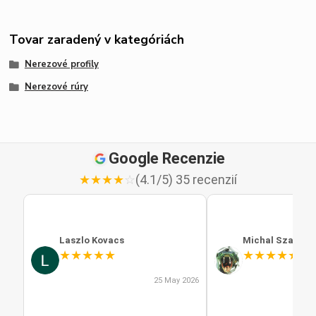
Tovar zaradený v kategóriách
Nerezové profily
Nerezové rúry
Google Recenzie
★
★
★
★
☆
(4.1/5) 35 recenzií
Laszlo Kovacs
Michal Szabo
★
★
★
★
★
★
★
★
★
★
25 May 2026