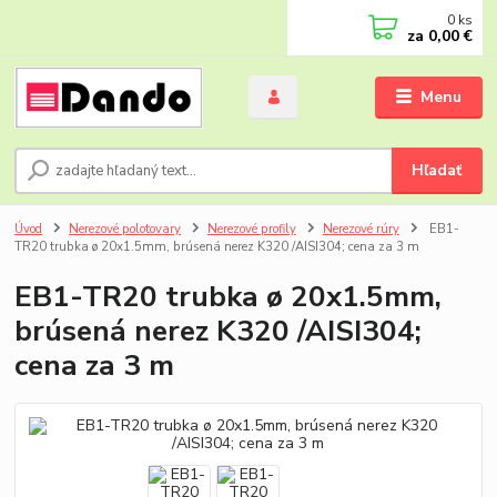
0
ks
za
0,00 €
Menu
Hľadať
Úvod
Nerezové polotovary
Nerezové profily
Nerezové rúry
EB1-
TR20 trubka ø 20x1.5mm, brúsená nerez K320 /AISI304; cena za 3 m
EB1-TR20 trubka ø 20x1.5mm,
brúsená nerez K320 /AISI304;
cena za 3 m