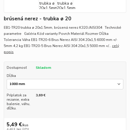
brúsená nerez - trubka ø 20
EB1-TR20 trubka ø 20x1.5mm, brúsená nerez K320 /AISI304 Technické
parametre Galéria Kód varianty Povrch Materiál Rozmer Dĺžka
Tolerancia Váha EB1-TR20-6 Brus Nerez AISI 304 20x1,5 6000 mm +/-
5mm 4,2 kg EB1-TR20-5 Brus Nerez AISI 304 20x1,5 5000 mm +/...
celý
popis
Dostupnosť
Skladom
Dĺžka
Príplatok za
3,69 €
rezanie, extra
balenie, váhu,
dĺžku.
5,49 €
/
kus
4,46 €
bez DPH