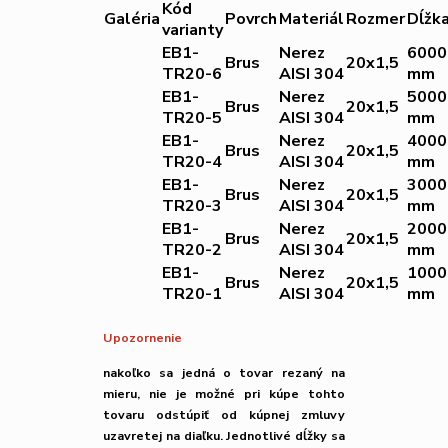
Kód
Galéria
Povrch
Materiál
Rozmer
Dĺžk
varianty
EB1-
Nerez
6000
Brus
20x1,5
TR20-6
AISI 304
mm
EB1-
Nerez
5000
Brus
20x1,5
TR20-5
AISI 304
mm
EB1-
Nerez
4000
Brus
20x1,5
TR20-4
AISI 304
mm
EB1-
Nerez
3000
Brus
20x1,5
TR20-3
AISI 304
mm
EB1-
Nerez
2000
Brus
20x1,5
TR20-2
AISI 304
mm
EB1-
Nerez
1000
Brus
20x1,5
TR20-1
AISI 304
mm
Upozornenie
nakoľko sa jedná o tovar rezaný na
mieru,
nie je možné
pri kúpe tohto
tovaru
odstúpiť od kúpnej zmluvy
uzavretej na diaľku.
Jednotlivé dĺžky sa