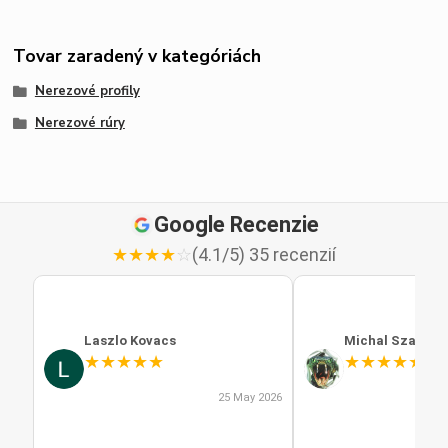
Tovar zaradený v kategóriách
Nerezové profily
Nerezové rúry
Google Recenzie
★
★
★
★
☆
(4.1/5) 35 recenzií
Laszlo Kovacs
Michal Szabo
★
★
★
★
★
★
★
★
★
★
25 May 2026