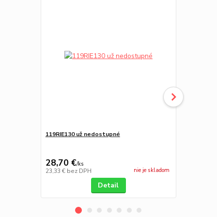
119RIE130 už nedostupné
WLA2 napája
28,70 €
103,14 
/
ks
nie je skladom
23,33 €
bez DPH
83,85 €
bez 
Detail