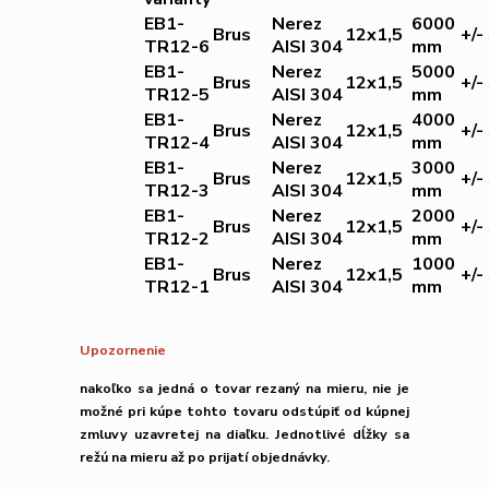
EB1-
Nerez
6000
Brus
12x1,5
+/
TR12-6
AISI 304
mm
EB1-
Nerez
5000
Brus
12x1,5
+/
TR12-5
AISI 304
mm
EB1-
Nerez
4000
Brus
12x1,5
+/
TR12-4
AISI 304
mm
EB1-
Nerez
3000
Brus
12x1,5
+/
TR12-3
AISI 304
mm
EB1-
Nerez
2000
Brus
12x1,5
+/
TR12-2
AISI 304
mm
EB1-
Nerez
1000
Brus
12x1,5
+/
TR12-1
AISI 304
mm
Upozornenie
nakoľko sa jedná o tovar rezaný na mieru,
nie je
možné
pri kúpe tohto tovaru
odstúpiť od kúpnej
zmluvy uzavretej na diaľku.
Jednotlivé dĺžky sa
režú na mieru až po prijatí objednávky.