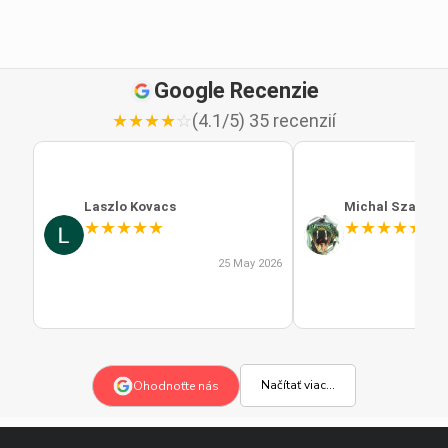
Google Recenzie
★
★
★
★
☆
(4.1/5) 35 recenzií
Laszlo Kovacs
Michal Szabo
★
★
★
★
★
★
★
★
★
★
25 May 2026
Načítať viac...
Ohodnoťte nás