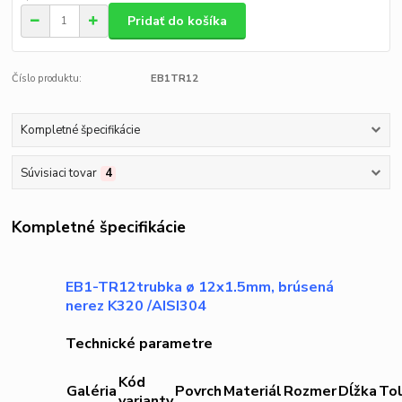
Pridať do košíka
Číslo produktu:
EB1TR12
Kompletné špecifikácie
Súvisiaci tovar
4
Kompletné špecifikácie
EB1-TR12trubka ø 12x1.5mm, brúsená
nerez K320 /AISI304
Technické parametre
Kód
Galéria
Povrch
Materiál
Rozmer
Dĺžka
Tol
varianty