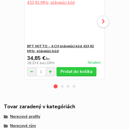
BFT MITTO - 4 CH plávajúci kód 433,92
BMG1899.45
MHz, plávajúci kód
pre HYKE
34,85 €
45,61 €
/
ks
/
k
Skladom
28,33 €
bez DPH
37,08 €
bez 
Pridať do košíka
Tovar zaradený v kategóriách
Nerezové profily
Nerezové rúry