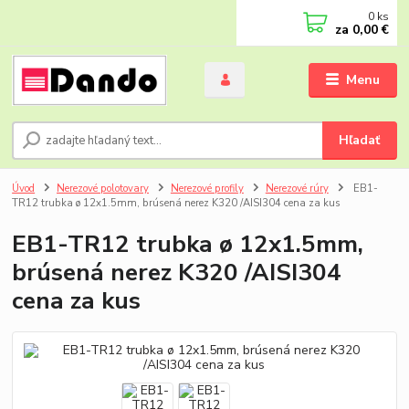
0
ks
za
0,00 €
Menu
Hľadať
Úvod
Nerezové polotovary
Nerezové profily
Nerezové rúry
EB1-
TR12 trubka ø 12x1.5mm, brúsená nerez K320 /AISI304 cena za kus
EB1-TR12 trubka ø 12x1.5mm,
brúsená nerez K320 /AISI304
cena za kus