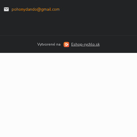
pohonydando@gmail.com
Vytvorené na
Eshop-rychlo.sk