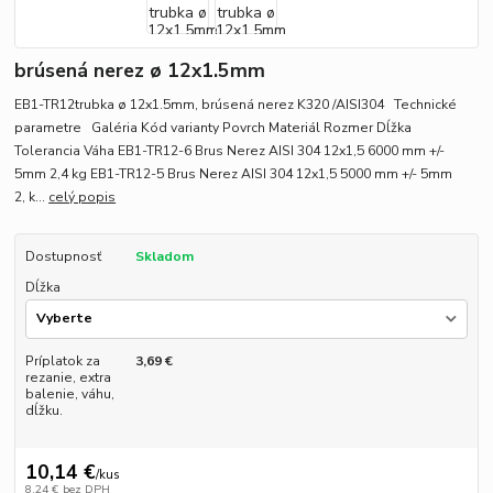
brúsená nerez ø 12x1.5mm
EB1-TR12trubka ø 12x1.5mm, brúsená nerez K320 /AISI304 Technické
parametre Galéria Kód varianty Povrch Materiál Rozmer Dĺžka
Tolerancia Váha EB1-TR12-6 Brus Nerez AISI 304 12x1,5 6000 mm +/-
5mm 2,4 kg EB1-TR12-5 Brus Nerez AISI 304 12x1,5 5000 mm +/- 5mm
2, k...
celý popis
Dostupnosť
Skladom
Dĺžka
Príplatok za
3,69 €
rezanie, extra
balenie, váhu,
dĺžku.
10,14 €
/
kus
8,24 €
bez DPH