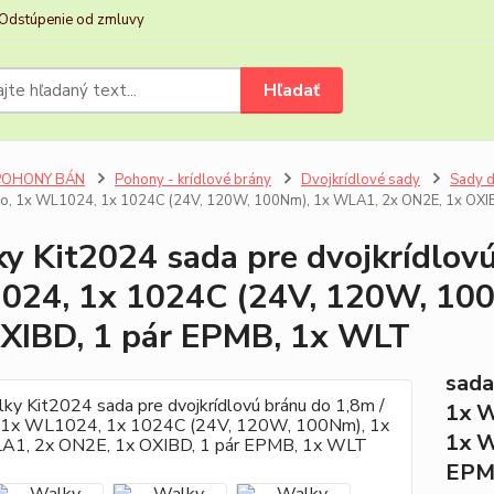
Odstúpenie od zmluvy
Hľadať
POHONY BÁN
Pohony - krídlové brány
Dvojkrídlové sady
Sady d
dlo, 1x WL1024, 1x 1024C (24V, 120W, 100Nm), 1x WLA1, 2x ON2E, 1x OXI
y Kit2024 sada pre dvojkrídlovú 
24, 1x 1024C (24V, 120W, 10
XIBD, 1 pár EPMB, 1x WLT
sada
1x W
1x W
EPM