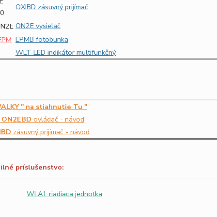
OXIBD zásuvný prijímač
ON2E vysielač
EPMB fotobunka
WLT-LED indikátor
m
ultifunkčný
LKY " na stiahnutie Tu "
a ON2EBD
ovládač - návod
XIBD
zásuvný prijímač - návod
lné príslušenstvo:
WLA1 riadiaca jednotka