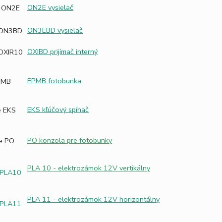
ON2E vysielač
ON3EBD vysielač
OXIBD prijímač interný
EPMB fotobunka
EKS kľúčový spínač
PO konzola pre fotobunky
PLA 10 - elektrozámok 12V vertikálny
PLA 11 - elektrozámok 12V horizontálny