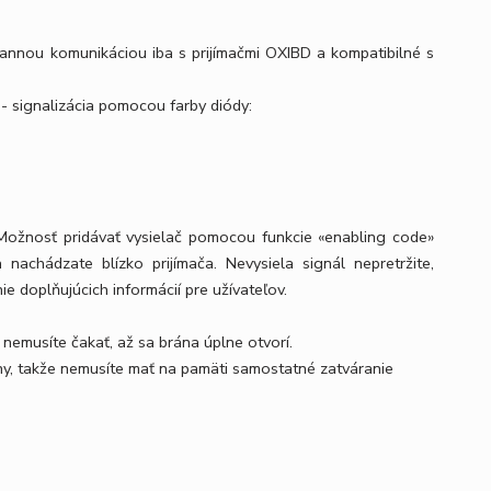
annou komunikáciou iba s prijímačmi OXIBD a kompatibilné s
- signalizácia pomocou farby diódy:
. Možnosť pridávať vysielač pomocou funkcie «enabling code»
nachádzate blízko prijímača. Nevysiela signál nepretržite,
e doplňujúcich informácií pre užívateľov.
 nemusíte čakať, až sa brána úplne otvorí.
y, takže nemusíte mať na pamäti samostatné zatváranie