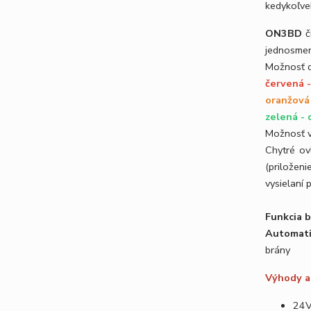
kedykoľve
ON3BD
č
jednosmer
Možnosť d
červená 
oranžová
zelená -
Možnosť v
Chytré ov
(priložen
vysielaní 
Funkcia 
Automati
brány
Výhody a 
24V