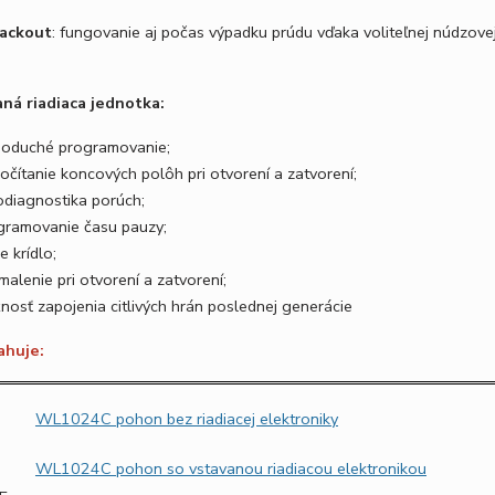
lackout
: fungovanie aj počas výpadku prúdu vďaka voliteľnej núdzovej
ná riadiaca jednotka:
noduché programovanie;
očítanie koncových polôh pri otvorení a zatvorení;
odiagnostika porúch;
gramovanie času pauzy;
e krídlo;
alenie pri otvorení a zatvorení;
nosť zapojenia citlivých hrán poslednej generácie
ahuje:
WL1024C
pohon bez riadiacej elektroniky
WL1024C
pohon so vstavanou riadiacou elektronikou