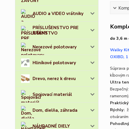
Kompl
AUDIO a VIDEO vrátniky
Komple
PRÍSLUŠENSTVO PRE
BRÁNY
do 3,6 m
Nerezové polotovary
Walky Ki
OXIBD, 1
Hliníkové polotovary
Súprava p
kĺbovým 
Drevo, nerez k drevu
Ultra te
Bezpečný:
Spojovací materiál
ramenom)
Praktický
Rýchly:
ž
Dom, dielňa, záhrada
otváraním
Pohodlný
NÁHRADNÉ DIELY