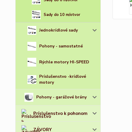
Sady do 8 m/otvor
Sady do 10 m/otvor
Jednokrídlové sady
Pohony - samostatné
Rýchle motory HI-SPEED
Príslušenstvo -krídlové
motory
Pohony - garážové brány
Príslušenstvo k pohonom
ZÁVORY