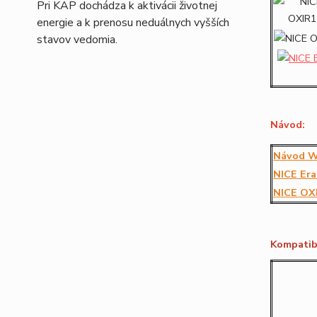
Pri KAP dochádza k aktivácii životnej
energie a k prenosu neduálnych vyšších
stavov vedomia.
Návod:
Návod WA
NICE
Er
NICE O
Kompatibi