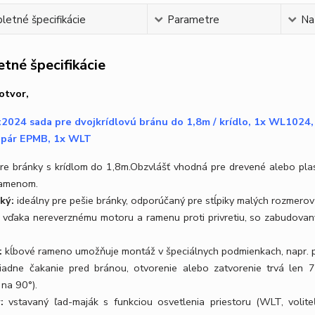
etné špecifikácie
Parametre
Na
tné špecifikácie
 otvor,
t2024 sada pre dvojkrídlovú bránu do 1,8m / krídlo, 1x WL102
 pár EPMB, 1x WLT
re bránky s krídlom do 1,8m.Obzvlášť vhodná pre drevené alebo pla
ramenom.
nký:
ideálny pre pešie bránky, odporúčaný pre stĺpiky malých rozmerov 
 vďaka nereverznému motoru a ramenu proti privretiu, so zabudova
.
:
kĺbové rameno umožňuje montáž v špeciálnych podmienkach, napr. pr
iadne čakanie pred bránou, otvorenie alebo zatvorenie trvá len 
 na 90°).
:
vstavaný ľad-maják s funkciou osvetlenia priestoru (WLT, volit