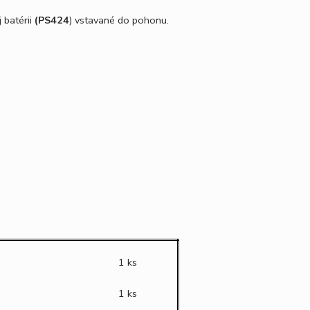
 batérii
(PS424
) vstavané do pohonu.
1 ks
1 ks