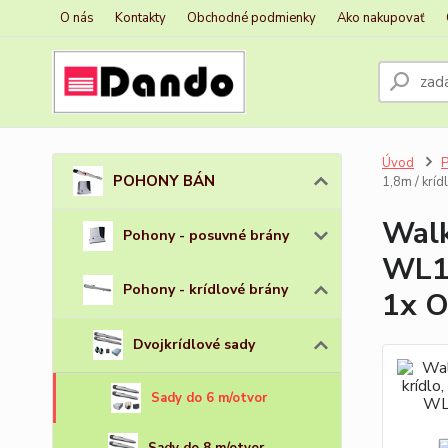
O nás
Kontakty
Obchodné podmienky
Ako nakupovať
Úvod
POHONY BÁN
1,8m / krí
Walk
Pohony - posuvné brány
WL10
Pohony - krídlové brány
1x O
Dvojkrídlové sady
Sady do 6 m/otvor