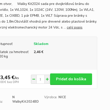
 m otvor, Walky Kit2024 sada pre dvojkrídlovú bránu do
 krídlo, 1x WL1024, 1x 1024C (24V, 120W, 100Nm), 1x WLA1,
E, 1x OXIBD, 1 pár EPMB, 1x WLT Súprava pre bránky s
m do 1,8m.Obzvlášť vhodná pre drevené alebo plastové bránky.
rzný elektromechanický motor 24 Vdc, s ...
celý popis
tupnosť
Skladom
platok za hmotnosť
2,46 €
20 kg
3,45 €
/
ks
Pridať do košíka
,00 €
bez DPH
N
Výrobca:
NICE
u:
WalkyKit2024BD