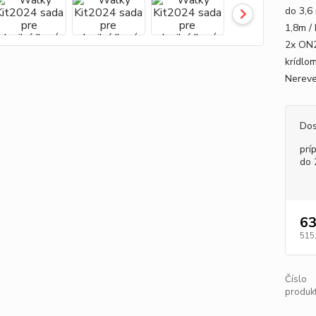
do 3,6
1,8m /
2x ON2
krídlo
Nereve
Dos
prí
do 
63
515
Číslo
produkt