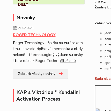
bránky.
Žiadny b
Novinky
Zabudova
21.02.2023
jed
ROGER TECHNOLOGY
sam
Roger Technology - špička na európskom
aut
trhu. Inovácie, špičková mechanika a nikdy
pro
nekončiaci technologický výskum sú prvky,
peši
ktoré robia z Roger Techn...
čítať celé
spom
mož
Zobraziť všetky novinky
Sada obs
KAP s Viktóriou * Kundalini
Activation Process