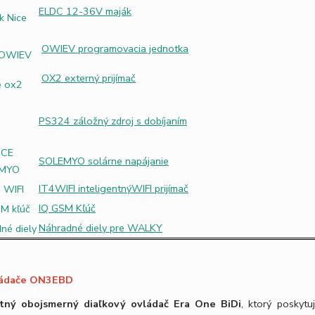
ELDC 12-36V maják
OWIEV programovacia jednotka
OX2 externý prijímač
PS324 záložný zdroj s dobíjaním
SOLEMYO solárne napájanie
IT4WIFI inteligentnýWIFI prijímač
IQ GSM Kľúč
Náhradné diely pre WALKY
ládače ON3EBD
ntný obojsmerný diaľkový ovládač Era One BiDi
, ktorý poskyt