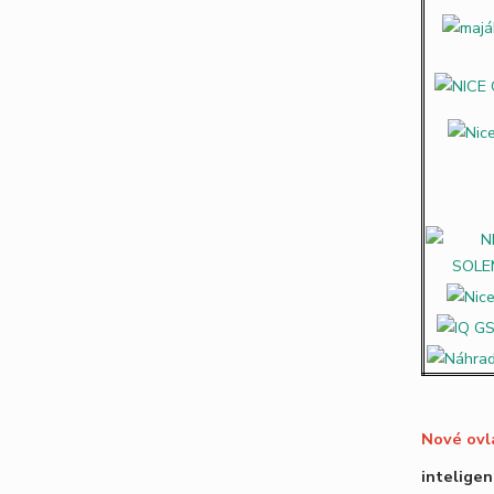
Nové ov
intelige