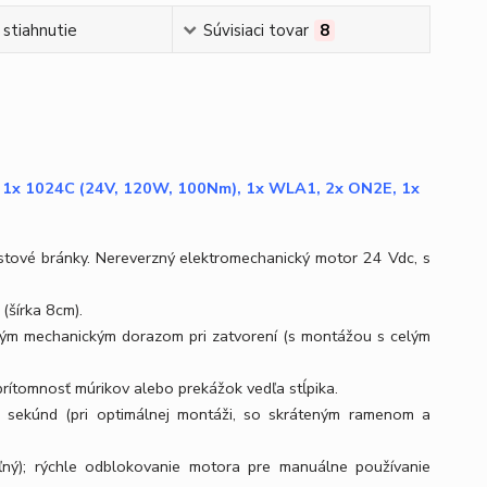
 stiahnutie
Súvisiaci tovar
8
4, 1x 1024C (24V, 120W, 100Nm), 1x WLA1, 2x ON2E, 1x
stové bránky. Nereverzný elektromechanický motor 24 Vdc, s
(šírka 8cm).
ným mechanickým dorazom pri zatvorení (s montážou s celým
ítomnosť múrikov alebo prekážok vedľa stĺpika.
7 sekúnd (pri optimálnej montáži, so skráteným ramenom a
eľný); rýchle odblokovanie motora pre manuálne používanie