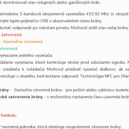
k skontrolovať stav vstupných alebo garážových brán.
iernobiela 3-kanálová obojsmerná vysielačka 433,92 Mhz (s obojstr
nými typmi prijímačov OXI) s ukazovateľom stavu brány.
ostať «odpoveď» po odoslaní povelu. Možnosť zistiť stav vašej brány 
- zatvorená
 - čiastočne otvorená
 otvorená
ymazanie jedného vysielača.
ládanie vysielania, ktoré kontroluje okolie pred odoslaním signálu
ie ovládača k ovládaču) Možnosť pridávať vysielač diaľkovo, ak sa 
prerušuje v okamihu, keď dostane odpoveď. Technológia NFC pre čítani
brány
- čiastočne otvorená brána - pre peších alebo cyklistov, budete
cké zatvorenie brány
- s možnosťou nastavenia času uzavretia brán
funkcie:
 nevratná jednotka, ktorá eliminuje neoprávnené otvorenie brány;