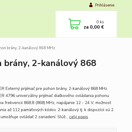
Prihlásenie
0
ks
za
0,00 €
hon brány, 2-kanálový 868 MHz
 brány, 2-kanálový 868
 Externý prijímač pre pohon brány, 2-kanálový 868 MHz
 4796 univerzálny prijímač diaľkového ovládania pohonu
na frekvencii 868,8 (868) MHz, napájanie 12 - 24 V, možnosť
nia až 112 pamäťových kódov. 2-kanálový tj. k dispozícii sú 2
 umožňuje ovládať 2 zariadení. Slúž...
celý popis