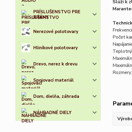
Slúži k 
Marantec
PRÍSLUŠENSTVO PRE
BRÁNY
Technick
Frekvenc
Nerezové polotovary
Počet ka
Napájani
Hliníkové polotovary
Teplotný
Maximáln
Drevo, nerez k drevu
Maximáln
Rozmery:
Spojovací materiál
Dom, dielňa, záhrada
Param
NÁHRADNÉ DIELY
Výrob