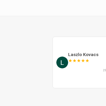
Laszlo Kovacs
★
★
★
★
★
25