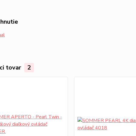
ahnutie
al
ci tovar
2