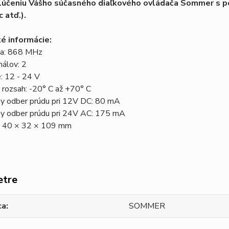
zlúčeniu Vášho súčasného diaľkového ovládača Sommer s po
 atď.).
é informácie:
ia: 868 MHz
nálov: 2
e: 12 - 24 V
 rozsah: -20° C až +70° C
y odber prúdu pri 12V DC: 80 mA
y odber prúdu pri 24V AC: 175 mA
 40 × 32 × 109 mm
etre
ca
SOMMER