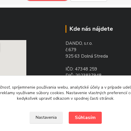
Kde nás nájdete
DANDO, s.r.o.
č.679
925 63 Dolná Streda
IČO: 47348 259
DIČ: 2023837948
IČ DPH: SK2023837948
čnosť, spríjemnenie používania webu, analytické účely a v prípade udel
a reklamy využívame súbory cookies. Nastavenie vlastných preferencií 
kedykoľvek upraviť odkazom v spodnej časti stránok.
Súhlasím
Nastavenia