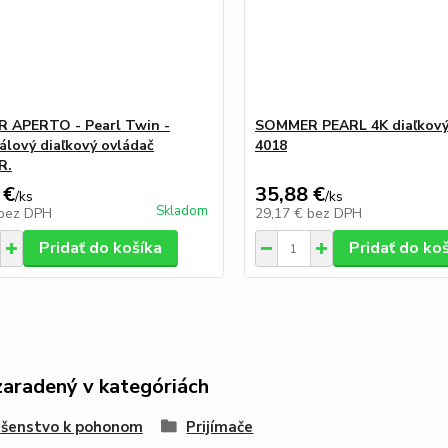
 APERTO - Pearl Twin -
SOMMER PEARL 4K diaľkový
álový diaľkový ovládač
4018
R.
 €
35,88 €
/
ks
/
ks
Skladom
bez DPH
29,17 €
bez DPH
Pridať do košíka
Pridať do ko
zaradený v kategóriách
ušenstvo k pohonom
Prijímače