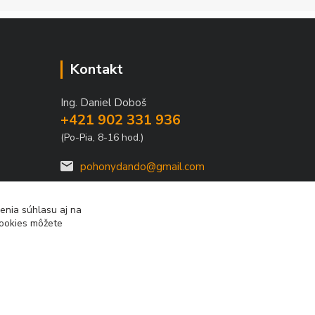
Kontakt
Ing. Daniel Doboš
+421 902 331 936
(Po-Pia, 8-16 hod.)
pohonydando@gmail.com
enia súhlasu aj na
cookies môžete