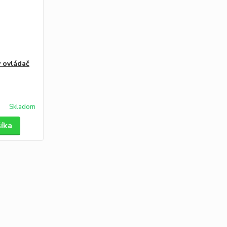
 ovládač
Skladom
šíka