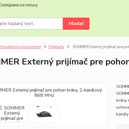
Odstúpenie od zmluvy
Hľadať
ríslušenstvo k pohonom
Prijímače
SOMMER Externý prijímač pre po
ER Externý prijímač pre pohon
SOMMER
SOMMER
brány 
uchova
kanály