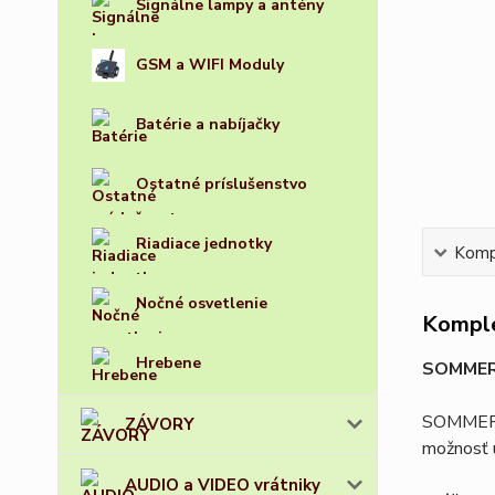
Signálne lampy a antény
GSM a WIFI Moduly
Batérie a nabíjačky
Ostatné príslušenstvo
Riadiace jednotky
Kompl
Nočné osvetlenie
Komple
Hrebene
SOMMER 
SOMMER 47
ZÁVORY
možnosť u
AUDIO a VIDEO vrátniky