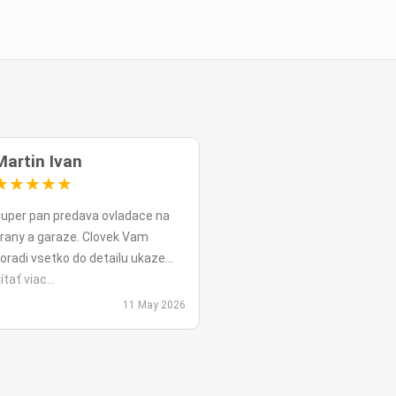
Martin Ivan
★
★
★
★
★
uper pan predava ovladace na
rany a garaze. Clovek Vam
oradi vsetko do detailu ukaze
opripade nadstavy priamo na
ítať viac...
ieste a ked uz nahodou to nejde
11 May 2026
ko v mojom pripade zavolali sme
polu videohor a priamo pomohol
 nadstavenim. Za mna je tento
an jednicka vo svojom obore.