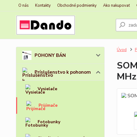
O nás
Kontakty
Obchodné podmienky
Ako nakupovať
Úvod
P
POHONY BÁN
SOMM
Príslušenstvo k pohonom
MHz
Vysielače
Prijímače
Fotobunky