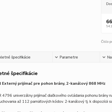
Dos
66
54,
Číslo p
etné špecifikácie
Parametre
Na
tné špecifikácie
Externý prijímač pre pohon brány, 2-kanálový 868 MHz
96 univerzálny prijímač diaľkového ovládania pohonu brány na 
chovania až 112 pamäťových kódov. 2-kanálový tj. k dispozícii s