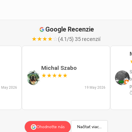
Google Recenzie
★
★
★
★
☆
(4.1/5) 35 recenzií
Michal Szabo
S
★
★
★
★
★
b
p
 May 2026
19 May 2026
p
Č
m
a
s
z
Ohodnoťte nás
Načítať viac...
p