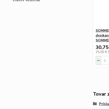
stavov vedomia.
SOMMER
dvojkan
SOMME
30,75
25,00 €
Tovar 
Prísl