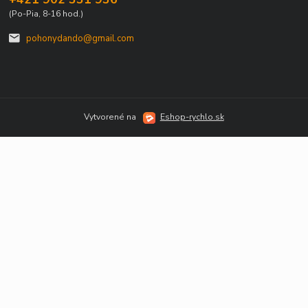
(Po-Pia, 8-16 hod.)
pohonydando@gmail.com
Vytvorené na
Eshop-rychlo.sk