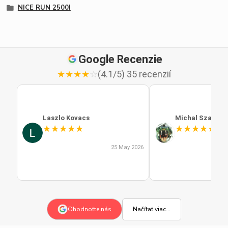
NICE RUN 2500I
Google Recenzie
★
★
★
★
☆
(4.1/5) 35 recenzií
Laszlo Kovacs
Michal Szabo
★
★
★
★
★
★
★
★
★
★
25 May 2026
Načítať viac...
Ohodnoťte nás