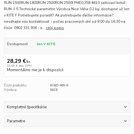
RUN 1500RUN 1800RUN 2500RUN 2500I PMD1258.4610 zaiťovací kotúč-
RUN č.5 Technické parametre Výrobca Nice Váha 0.2 kg dostupné už len
v KITE F Potrebujete poradiť? Ak potrebujete ďalšie informácie?
neváhajte nás kontaktovať: - počas pracovných dní od 8:00 do 16:30 na
čísle: 0902 331 936 - a...
celý popis
Dostupnosť
len V KITE
28,29 €
/
ks
23,00 €
bez DPH
Momentálne nie je k dispozícii
Číslo produktu:
N ND-RN-5
Výrobca:
NICE
Kompletné špecifikácie
Parametre