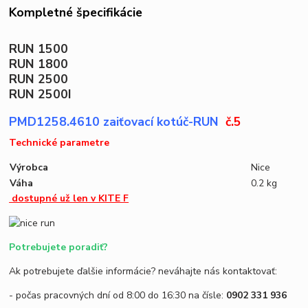
Kompletné špecifikácie
RUN 1500
RUN 1800
RUN 2500
RUN 2500I
PMD1258.4610 zaiťovací kotúč-RUN
č.5
Technické parametre
Výrobca
Nice
Váha
0.2 kg
dostupné už len v KITE F
Potrebujete poradiť?
Ak potrebujete ďalšie informácie? neváhajte nás kontaktovať:
- počas pracovných dní od 8:00 do 16:30 na čísle:
0902 331 936