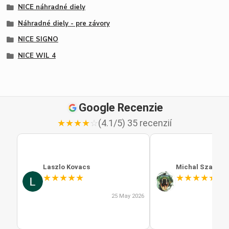
NICE náhradné diely
Náhradné diely - pre závory
NICE SIGNO
NICE WIL 4
Google Recenzie
★
★
★
★
☆
(4.1/5) 35 recenzií
Laszlo Kovacs
Michal Szabo
★
★
★
★
★
★
★
★
★
★
25 May 2026