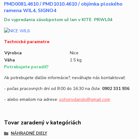
PMD0081.4610 / PMD1010.4610 / objímka ploského
ramena WIL4, SIGNO4
Do vypredania zásobpotom už len v KITE PRWL04
Technické parametre
Výrobca
Nice
Váha
1.5 kg
Potrebujete poradiť?
Ak potrebujete ďalšie informácie?, neváhajte nás kontaktovať:
- počas pracovných dní od 8:00 do 16:30 na čísle:
0902 331 936
- alebo emailom na adrese:
pohonydando@gmail.com
Tovar zaradený v kategóriách
NÁHRADNÉ DIELY