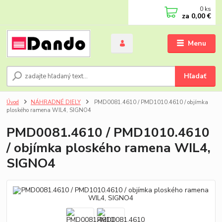
0
ks
za
0,00 €
Menu
Hľadať
Úvod
NÁHRADNÉ DIELY
PMD0081.4610 / PMD1010.4610 / objímka
ploského ramena WIL4, SIGNO4
PMD0081.4610 / PMD1010.4610
/ objímka ploského ramena WIL4,
SIGNO4