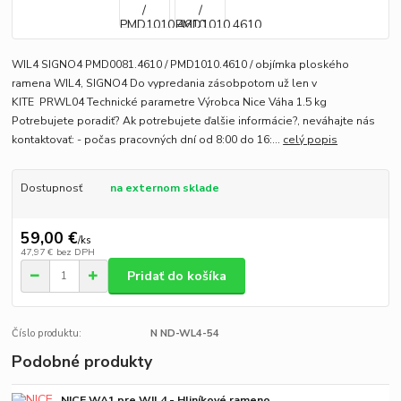
WIL4 SIGNO4 PMD0081.4610 / PMD1010.4610 / objímka ploského
ramena WIL4, SIGNO4 Do vypredania zásobpotom už len v
KITE PRWL04 Technické parametre Výrobca Nice Váha 1.5 kg
Potrebujete poradiť? Ak potrebujete ďalšie informácie?, neváhajte nás
kontaktovať: - počas pracovných dní od 8:00 do 16:...
celý popis
Dostupnosť
na externom sklade
59,00 €
/
ks
47,97 €
bez DPH
Pridať do košíka
Číslo produktu:
N ND-WL4-54
Podobné produkty
NICE WA1 pre WIL4 - Hliníkové rameno