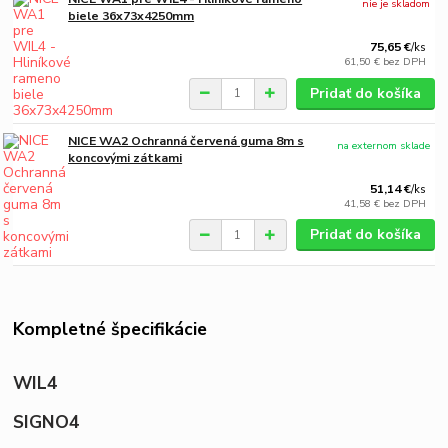
nie je skladom
biele 36x73x4250mm
75,65 €
/
ks
61,50 €
bez DPH
Pridať do košíka
NICE WA2 Ochranná červená guma 8m s
na externom sklade
koncovými zátkami
51,14 €
/
ks
41,58 €
bez DPH
Pridať do košíka
Kompletné špecifikácie
WIL4
SIGNO4