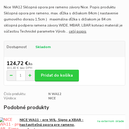
Nice WA12 Sklopná opora pre rameno závory Nice. Popis produktu
Sklopná opora pre rameno, max. dĺžka s držiakom 84cm ( nastavenie
gumového dorazu 1,5cm ) maximálna dĺžka s držiakom je 84 cm
sklopná podpera ramena závory WIDE, MBAR, LBAR kotviaci materiál je
súčasťou Technické parametre Výrob...
celý popis
Dostupnosť
Skladom
124,72 €
/
ks
101,40 €
bez DPH
Pridať do košíka
Číslo produktu:
N WA12
Výrobca:
NICE
Podobné produkty
NICE WA11 - pre WIL, Signo a XBAR -
na externom sklade
nastaviteľná opora pre rameno,