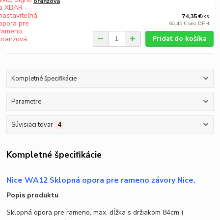
oranžová
74,35 €
/
ks
60,45 €
bez DPH
Pridať do košíka
Kompletné špecifikácie
Parametre
Súvisiaci tovar
4
Kompletné špecifikácie
Nice WA12 Sklopná opora pre rameno závory Nice.
Popis produktu
Sklopná opora pre rameno, max. dĺžka s držiakom 84cm (