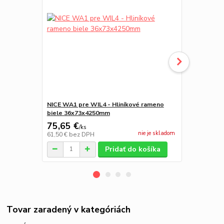
NICE WA1 pre WIL4 - Hliníkové rameno
NICE WA2 Oc
biele 36x73x4250mm
koncovými z
75,65 €
51,14 €
/
ks
/
k
nie je skladom
61,50 €
bez DPH
41,58 €
bez 
Pridať do košíka
Tovar zaradený v kategóriách