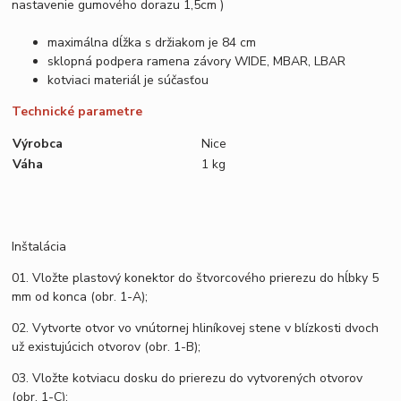
nastavenie gumového dorazu 1,5cm )
maximálna dĺžka s držiakom je 84 cm
sklopná podpera ramena závory WIDE, MBAR, LBAR
kotviaci materiál je súčasťou
Technické parametre
Výrobca
Nice
Váha
1 kg
Inštalácia
01. Vložte plastový konektor do štvorcového prierezu do hĺbky 5
mm od konca (obr. 1-A);
02. Vytvorte otvor vo vnútornej hliníkovej stene v blízkosti dvoch
už existujúcich otvorov (obr. 1-B);
03. Vložte kotviacu dosku do prierezu do vytvorených otvorov
(obr. 1-C);