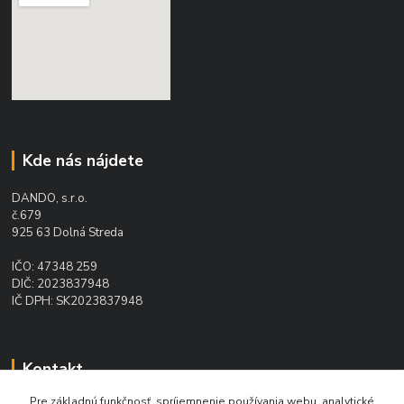
Kde nás nájdete
DANDO, s.r.o.
č.679
925 63 Dolná Streda
IČO: 47348 259
DIČ: 2023837948
IČ DPH: SK2023837948
Kontakt
Pre základnú funkčnosť, spríjemnenie používania webu, analytické