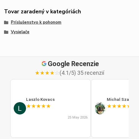
Tovar zaradený v kategóriách
Príslušenstvo k pohonom
Vysielače
Google Recenzie
★
★
★
★
☆
(4.1/5) 35 recenzií
Laszlo Kovacs
Michal Szabo
★
★
★
★
★
★
★
★
★
★
25 May 2026