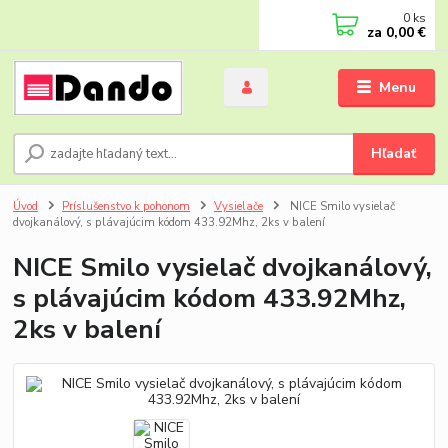
0
ks
za
0,00 €
Menu
Hľadať
Úvod
Príslušenstvo k pohonom
Vysielače
NICE Smilo vysielač
dvojkanálový, s plávajúcim kódom 433.92Mhz, 2ks v balení
NICE Smilo vysielač dvojkanálový,
s plávajúcim kódom 433.92Mhz,
2ks v balení