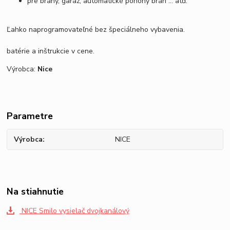
pre brány, garáž, automatické pohony brán ... atď.
Ľahko naprogramovateľné bez špeciálneho vybavenia.
batérie a inštrukcie v cene.
Výrobca:
Nice
Parametre
Výrobca
NICE
Na stiahnutie
NICE Smilo vysielač dvojkanálový