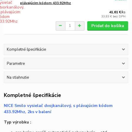
plávajúcim kódom 433.92Mhz
41,61 €
/
ks
33,83 €
bez DPH
Pridať do košíka
Kompletné špecifikácie
Parametre
Na stiahnutie
Kompletné špecifikácie
NICE Smilo vysielač dvojkanálový, s plávajúcim kódom
433.92Mhz, 2ks v balení
Typ výrobku :