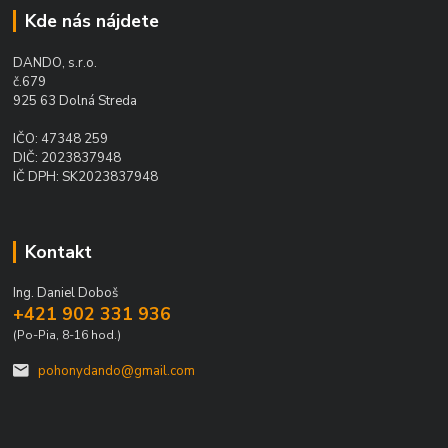
Kde nás nájdete
DANDO, s.r.o.
č.679
925 63 Dolná Streda
IČO: 47348 259
DIČ: 2023837948
IČ DPH: SK2023837948
Kontakt
Ing. Daniel Doboš
+421 902 331 936
(Po-Pia, 8-16 hod.)
pohonydando@gmail.com