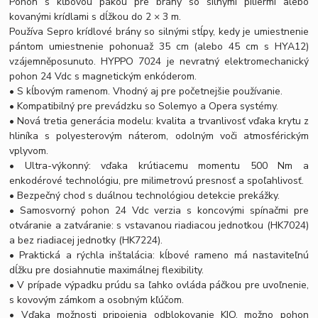
Pohon s kĺbovou pákou pre brány so silnými piliermi alebo
kovanými krídlami s dĺžkou do 2 × 3 m.
Používa Sepro krídlové brány so silnými stĺpy, kedy je umiestnenie
pántom umiestnenie pohonuaž 35 cm (alebo 45 cm s HYA12)
vzájemněposunuto. HYPPO 7024 je nevratný elektromechanický
pohon 24 Vdc s magnetickým enkóderom.
• S kĺbovým ramenom. Vhodný aj pre početnejšie používanie.
• Kompatibilný pre prevádzku so Solemyo a Opera systémy.
• Nová tretia generácia modelu: kvalita a trvanlivosť vďaka krytu z
hliníka s polyesterovým náterom, odolným voči atmosférickým
vplyvom.
• Ultra-výkonný: vďaka krútiacemu momentu 500 Nm a
enkodérové technológiu, pre milimetrovú presnosť a spoľahlivosť.
• Bezpečný chod s duálnou technológiou detekcie prekážky.
• Samosvorný pohon 24 Vdc verzia s koncovými spínačmi pre
otváranie a zatváranie: s vstavanou riadiacou jednotkou (HK7024)
a bez riadiacej jednotky (HK7224).
• Praktická a rýchla inštalácia: kĺbové rameno má nastaviteľnú
dĺžku pre dosiahnutie maximálnej flexibility.
• V prípade výpadku prúdu sa ľahko ovláda páčkou pre uvoľnenie,
s kovovým zámkom a osobným kľúčom.
• Vďaka možnosti pripojenia odblokovanie KIO, možno pohon