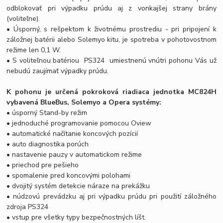
odblokovať pri výpadku prúdu aj z vonkajšej strany brány
(voliteľne).
• Úsporný, s rešpektom k životnému prostrediu - pri pripojení k
záložnej batérii alebo Solemyo kitu, je spotreba v pohotovostnom
režime len 0,1 W.
• S voliteľnou batériou PS324 umiestnenú vnútri pohonu Vás už
nebudú zaujímať výpadky prúdu.
K pohonu je určená pokroková riadiaca jednotka MC824H
vybavená BlueBus, Solemyo a Opera systémy:
• úsporný Stand-by režim
• jednoduché programovanie pomocou Oview
• automatické načítanie koncových pozícií
• auto diagnostika porúch
• nastavenie pauzy v automatickom režime
• priechod pre pešieho
• spomalenie pred koncovými polohami
• dvojitý systém detekcie náraze na prekážku
• núdzovú prevádzku aj pri výpadku prúdu pri použití záložného
zdroja PS324
• vstup pre všetky typy bezpečnostných líšt.