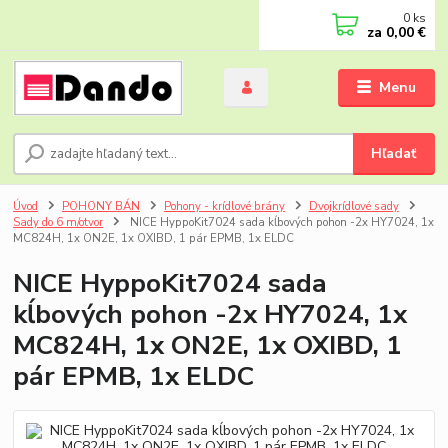
0
ks
za
0,00 €
Menu
Hľadať
Úvod
POHONY BÁN
Pohony - krídlové brány
Dvojkrídlové sady
Sady do 6 m/otvor
NICE HyppoKit7024 sada kĺbových pohon -2x HY7024, 1x
MC824H, 1x ON2E, 1x OXIBD, 1 pár EPMB, 1x ELDC
NICE HyppoKit7024 sada
kĺbových pohon -2x HY7024, 1x
MC824H, 1x ON2E, 1x OXIBD, 1
pár EPMB, 1x ELDC