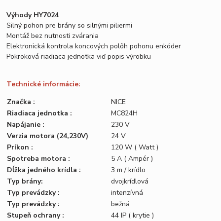
Výhody HY7024
Silný pohon pre brány so silnými piliermi
Montáž bez nutnosti zvárania
Elektronická kontrola koncových polôh pohonu enkóder
Pokroková riadiaca jednotka viď popis výrobku
Technické informácie:
Značka :
NICE
Riadiaca jednotka :
MC824H
Napájanie :
230 V
Verzia motora (24,230V)
24 V
Príkon :
120 W ( Watt )
Spotreba motora :
5 A ( Ampér )
Dĺžka jedného krídla :
3 m / krídlo
Typ brány:
dvojkrídlová
Typ prevádzky :
intenzívná
Typ prevádzky :
bežná
Stupeň ochrany :
44 IP ( krytie )