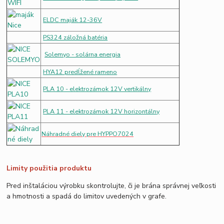
ELDC maják 12-36V
PS324 záložná batéria
Solemyo - solárna energia
HYA12 predĺžené rameno
PLA 10 - elektrozámok 12V vertikálny
PLA 11 - elektrozámok 12V horizontálny
Náhradné diely pre HYPPO7024
Limity použitia produktu
Pred inštaláciou výrobku skontrolujte, či je brána správnej veľkosti
a hmotnosti a spadá do limitov uvedených v grafe.