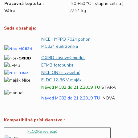
Pracovná teplota :
-20 +50 °C ( stupne celzia )
Váha
27.21 kg
Sada obsahuje:
NICE HYPPO 7024 pohon
MC824
elektronika
OXIBD zásuvný modul
EPMB fotobunka
NICE ON2E vysielač
ELDC 12-36 V maják
Návod MC82 do 21.2.2019 TU
STARÁ
Návod MC82 do 21.2.2019 TU
NOVÁ
Kompatibilné príslušenstvo :
FLO2RE vysielač