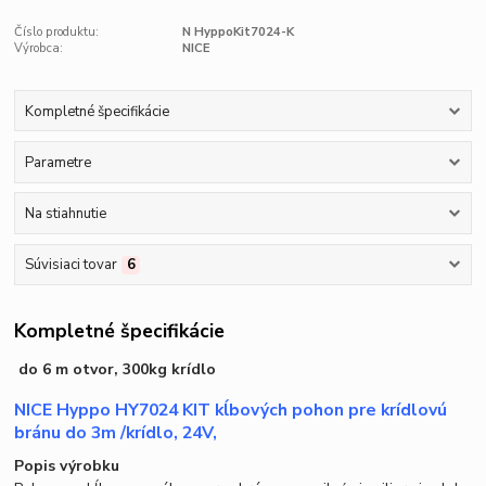
Číslo produktu:
N HyppoKit7024-K
Výrobca:
NICE
Kompletné špecifikácie
Parametre
Na stiahnutie
Súvisiaci tovar
6
Kompletné špecifikácie
do 6 m otvor, 300kg krídlo
NICE Hyppo HY7024 KIT kĺbových pohon pre krídlovú
bránu do 3m /krídlo, 24V,
Popis výrobku