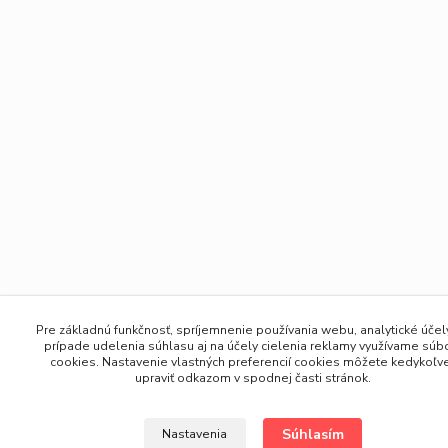
Pre základnú funkčnosť, spríjemnenie používania webu, analytické účely
prípade udelenia súhlasu aj na účely cielenia reklamy využívame súb
cookies. Nastavenie vlastných preferencií cookies môžete kedykoľv
upraviť odkazom v spodnej časti stránok.
Súhlasím
Nastavenia