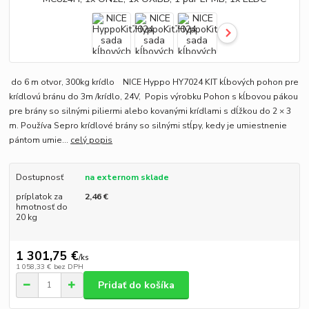
do 6 m otvor, 300kg krídlo NICE Hyppo HY7024 KIT kĺbových pohon pre
krídlovú bránu do 3m /krídlo, 24V, Popis výrobku Pohon s kĺbovou pákou
pre brány so silnými piliermi alebo kovanými krídlami s dĺžkou do 2 × 3
m. Používa Sepro krídlové brány so silnými stĺpy, kedy je umiestnenie
pántom umie...
celý popis
Dostupnosť
na externom sklade
príplatok za
2,46 €
hmotnosť do
20 kg
1 301,75 €
/
ks
1 058,33 €
bez DPH
Pridať do košíka