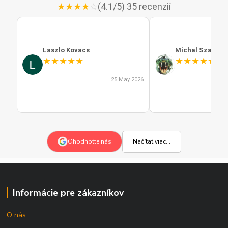
★
★
★
★
☆
(4.1/5) 35 recenzií
Laszlo Kovacs
Michal Szabo
★
★
★
★
★
★
★
★
★
★
25 May 2026
Načítať viac...
Ohodnoťte nás
Informácie pre zákazníkov
O nás