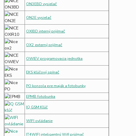
ON3EBD vysielač
ON2E vysielač
OXIBD interný prijímač
OX2 externý prijímač
OWIEV programovacia jednotka
EKS kľúčový spínač
PO konzola pre maják a fotobunky
EPMB fotobunka
IQ GSM Kľúč
WIFI ovládanie
IT4WIFI inteligentný Wifi prijímač