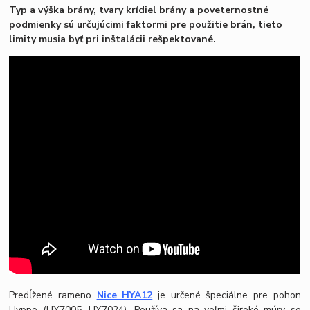
Typ a výška brány, tvary krídiel brány a poveternostné
podmienky sú určujúcimi faktormi pre použitie brán, tieto
limity musia byť pri inštalácii rešpektované.
Predĺžené rameno
Nice HYA12
je určené špeciálne pre pohon
Hyppo (HY7005, HY7024). Používa sa na veľmi široké múry so