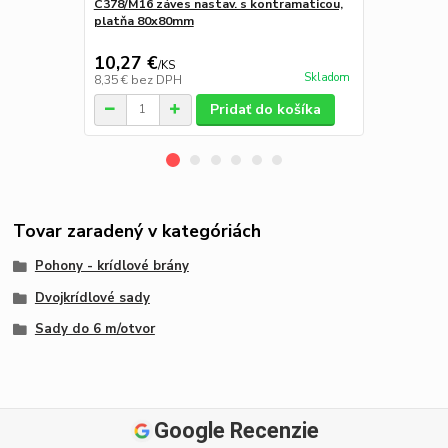
C378/M16 záves nastav. s kontramaticou,
HFL6 - rozm
platňa 80x80mm
AC/ DC,sviet
10,27 €
22,04 €
/
KS
/
k
Skladom
8,35 €
bez DPH
17,92 €
bez 
Pridať do košíka
Tovar zaradený v kategóriách
Pohony - krídlové brány
Dvojkrídlové sady
Sady do 6 m/otvor
Google Recenzie