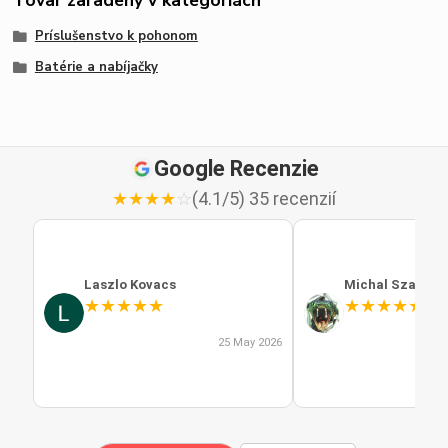
Tovar zaradený v kategóriách
Príslušenstvo k pohonom
Batérie a nabíjačky
Google Recenzie
★
★
★
★
☆
(4.1/5) 35 recenzií
Laszlo Kovacs
Michal Szabo
★
★
★
★
★
★
★
★
★
★
25 May 2026