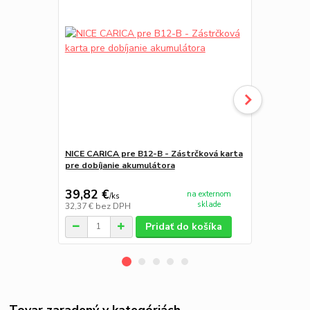
NICE CARICA pre B12-B - Zástrčková karta
NICE SU2000
pre dobíjanie akumulátora
magnetický e
39,82 €
522,34 
na externom
/
ks
sklade
32,37 €
bez DPH
424,67 €
bez
Pridať do košíka