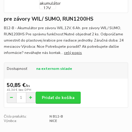
pre závory WIL/ SUMO, RUN1200HS
B12-B - Akumulátor pre závoru WIL,12V, 6 Ah. pre závory WIL/ SUMO,
RUN1200HS Pre správnu funkčnosť Nutné objednať 2 ks. Odporúčame
umiestniť do plastovej krabice pre riadiace jednotky. Záručná doba: 24
mesiacov Výrobca: Nice Potrebujete poradiť? Ak potrebujete ďalšie
informácie? neváhajte nás kontak...
celý popis
Dostupnosť
na externom sklade
50,85 €
/
ks
41,34 €
bez DPH
Pridať do košíka
Číslo produktu:
N B12-B
Výrobca:
NICE