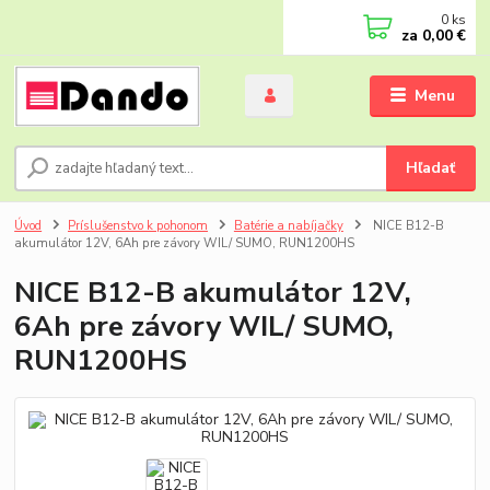
0
ks
za
0,00 €
Menu
Hľadať
Úvod
Príslušenstvo k pohonom
Batérie a nabíjačky
NICE B12-B
akumulátor 12V, 6Ah pre závory WIL/ SUMO, RUN1200HS
NICE B12-B akumulátor 12V,
6Ah pre závory WIL/ SUMO,
RUN1200HS