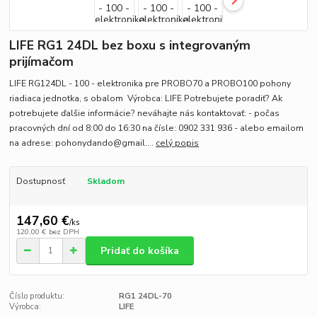
LIFE RG1 24DL bez boxu s integrovaným
prijímačom
LIFE RG124DL - 100 - elektronika pre PROBO70 a PROBO100 pohony
riadiaca jednotka, s obalom Výrobca: LIFE Potrebujete poradiť? Ak
potrebujete ďalšie informácie? neváhajte nás kontaktovať: - počas
pracovných dní od 8:00 do 16:30 na čísle: 0902 331 936 - alebo emailom
na adrese: pohonydando@gmail....
celý popis
Dostupnosť
Skladom
147,60 €
/
ks
120,00 €
bez DPH
Pridať do košíka
Číslo produktu:
RG1 24DL-70
Výrobca:
LIFE