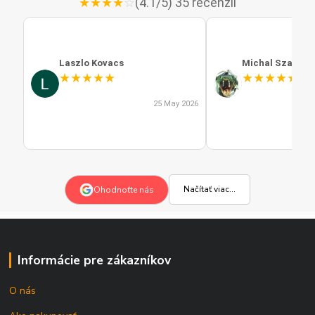
★
★
★
★
☆
(4.1/5) 35 recenzií
Laszlo Kovacs
Michal Szabo
★
★
★
★
★
★
★
★
★
★
25 May 2026
Načítať viac...
Ohodnoťte nás
Informácie pre zákazníkov
O nás