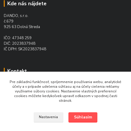
Kde nás nájdete
DANDO, s.r.o.
č.679
925 63 Dolná Streda
IČO: 47348 259
DIČ: 2023837948
IČ DPH: SK2023837948
Kontakt
Pre základnú funkčnosť, spríjemnenie používania webu, analytické
Ing. Daniel Doboš
účely a v prípade udelenia súhlasu aj na účely cielenia reklamy
+421 902 331 936
využívame súbory cookies. Nastavenie vlastných preferencií
(Po-Pia, 8-16 hod.)
cookies môžete kedykoľvek upraviť odkazom v spodnej časti
stránok.
pohonydando@gmail.com
Súhlasím
Nastavenia