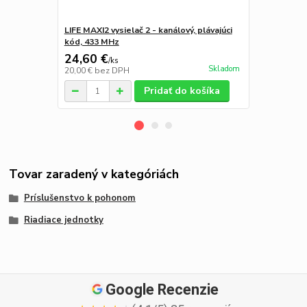
LIFE MAXI2 vysielač 2 - kanálový, plávajúci
LIFE DREAM v
kód, 433 MHz
24,60 €
22,55 €
/
ks
/
k
Skladom
20,00 €
bez DPH
18,33 €
bez 
Pridať do košíka
Tovar zaradený v kategóriách
Príslušenstvo k pohonom
Riadiace jednotky
Google Recenzie