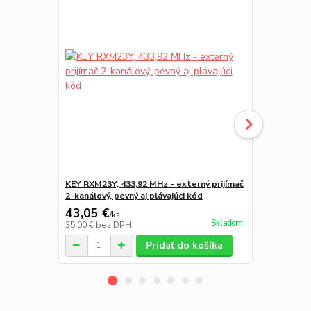
KEY RXM23Y, 433,92 MHz - externý prijímač
KEY RX4Y (43
2-kanálový, pevný aj plávajúci kód
pevný aj plá
43,05 €
43,00 €
/
ks
/
k
Skladom
35,00 €
bez DPH
34,96 €
bez 
Pridať do košíka