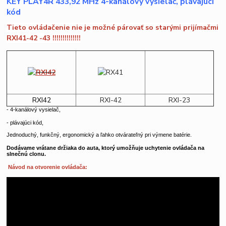
KEY PLAY4R 433,92 MHz 4-kanálový vysielač, plávajúci
kód
Tieto ovládačenie nie je možné párovať so starými prijímačmi
RXI41-42 -43 !!!!!!!!!!!!!!
RXI42
RXI-42
RXI-23
- 4-kanálový vysielač,
- plávajúci
kód,
Jednoduchý, funkčný, ergonomický a ľahko
otvárateľný
pri výmene batérie.
Dodávame vrátane držiaka do auta, ktorý umožňuje uchytenie ovládača na
slnečnú clonu.
Návod na otvorenie ovládača: