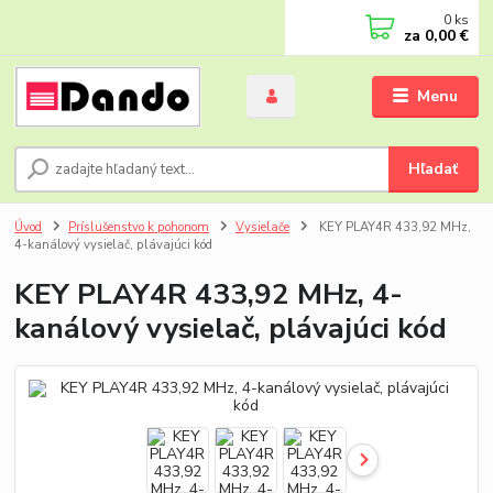
0
ks
za
0,00 €
Menu
Hľadať
Úvod
Príslušenstvo k pohonom
Vysielače
KEY PLAY4R 433,92 MHz,
4-kanálový vysielač, plávajúci kód
KEY PLAY4R 433,92 MHz, 4-
kanálový vysielač, plávajúci kód