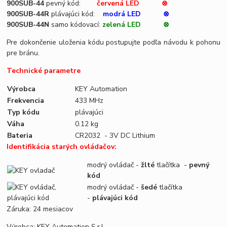
900SUB-44
pevný kód:
červená
LED ⊗
900SUB-44R
plávajúci kód:
modrá LED ⊗
900SUB-44N
samo kódovací:
zelená LED ⊗
Pre dokončenie uloženia kódu postupujte podľa návodu k pohonu
pre bránu.
Technické parametre
Výrobca
KEY Automation
Frekvencia
433 MHz
Typ kódu
plávajúci
Váha
0.12 kg
Bateria
CR2032 - 3V DC Lithium
Identifikácia starých ovládačov:
modrý ovládač -
žlté
tlačítka -
pevný
kód
modrý ovládač -
šedé
tlačítka
-
plávajúci kód
Záruka: 24 mesiacov
Výrobca: KEY Automation S.r.l.