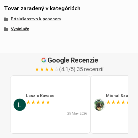
Tovar zaradený v kategóriách
Príslušenstvo k pohonom
Vysielače
Google Recenzie
★
★
★
★
☆
(4.1/5) 35 recenzií
Laszlo Kovacs
Michal Szabo
★
★
★
★
★
★
★
★
★
★
25 May 2026