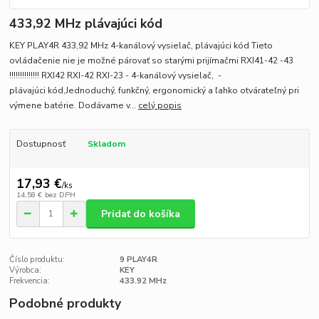
433,92 MHz plávajúci kód
KEY PLAY4R 433,92 MHz 4-kanálový vysielač, plávajúci kód Tieto
ovládačenie nie je možné párovať so starými prijímačmi RXI41-42 -43
!!!!!!!!!!!!!! RXI42 RXI-42 RXI-23 - 4-kanálový vysielač, -
plávajúci kód,Jednoduchý, funkčný, ergonomický a ľahko otvárateľný pri
výmene batérie. Dodávame v...
celý popis
Dostupnosť
Skladom
17,93 €
/
ks
14,58 €
bez DPH
Pridať do košíka
Číslo produktu:
9 PLAY4R
Výrobca:
KEY
Frekvencia:
433.92 MHz
Podobné produkty