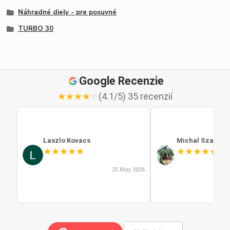
Náhradné diely - pre posuvné
TURBO 30
Google Recenzie
★
★
★
★
☆
(4.1/5) 35 recenzií
Laszlo Kovacs
Michal Szabo
★
★
★
★
★
★
★
★
★
★
25 May 2026