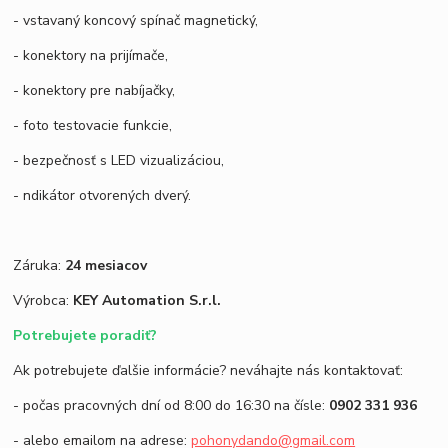
- vstavaný koncový spínač magnetický,
- konektory na prijímače,
- konektory pre nabíjačky,
- foto testovacie funkcie,
- bezpečnosť s LED vizualizáciou,
- ndikátor otvorených dverý.
Záruka:
24 mesiacov
Výrobca:
KEY Automation S.r.l.
Potrebujete poradiť?
Ak potrebujete ďalšie informácie? neváhajte nás kontaktovať:
- počas pracovných dní od 8:00 do 16:30 na čísle:
0902 331 936
- alebo emailom na adrese:
pohonydando@gmail.com