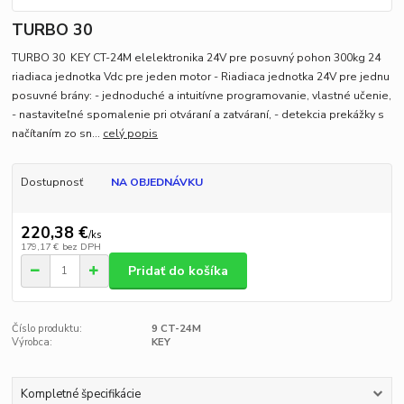
TURBO 30
TURBO 30 KEY CT-24M elelektronika 24V pre posuvný pohon 300kg 24
riadiaca jednotka Vdc pre jeden motor - Riadiaca jednotka 24V pre jednu
posuvné brány: - jednoduché a intuitívne programovanie, vlastné učenie,
- nastaviteľné spomalenie pri otváraní a zatváraní, - detekcia prekážky s
načítaním zo sn...
celý popis
Dostupnosť
NA OBJEDNÁVKU
220,38 €
/
ks
179,17 €
bez DPH
Pridať do košíka
Číslo produktu:
9 CT-24M
Výrobca:
KEY
Kompletné špecifikácie