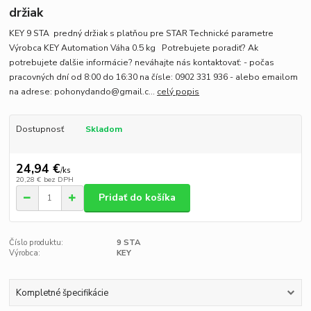
držiak
KEY 9 STA predný držiak s platňou pre STAR Technické parametre
Výrobca KEY Automation Váha 0.5 kg Potrebujete poradiť? Ak
potrebujete ďalšie informácie? neváhajte nás kontaktovať: - počas
pracovných dní od 8:00 do 16:30 na čísle: 0902 331 936 - alebo emailom
na adrese: pohonydando@gmail.c...
celý popis
Dostupnosť
Skladom
24,94 €
/
ks
20,28 €
bez DPH
Pridať do košíka
Číslo produktu:
9 STA
Výrobca:
KEY
Kompletné špecifikácie