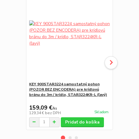
KEY 900STAR3224 samostatný pohon
KEY 900STA
(POZOR BEZ ENCODERA) pre krídlovú
(POZOR BEZ
bránu do 3m / krídlo, STAR3224KR-L (ľavý)
bránu do 3m
(pravý)
159,09 €
159,09 
/
ks
Skladom
129,34 €
bez DPH
129,34 €
bez
Pridať do košíka