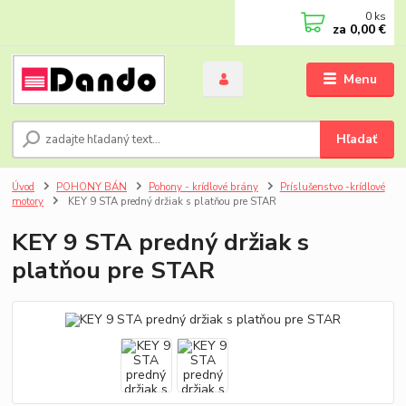
0
ks
za
0,00 €
Menu
Hľadať
Úvod
POHONY BÁN
Pohony - krídlové brány
Príslušenstvo -krídlové
motory
KEY 9 STA predný držiak s platňou pre STAR
KEY 9 STA predný držiak s
platňou pre STAR